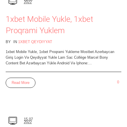
2022
1xbet Mobile Yukle, 1xbet
Proqrami Yuklem
BY
IN
1XBET QEYDIYYAT
1xbet Mobile Yukle, 1xbet Proqrami Yukleme Mostbet Azerbaycan
Giriş Login Və Qeydiyyat Yukle Lam Sac Collège Marcel Bony
Content Bet Azərbaycan Yükle Android Və Iphone:...
0
Read More
15.07
2022