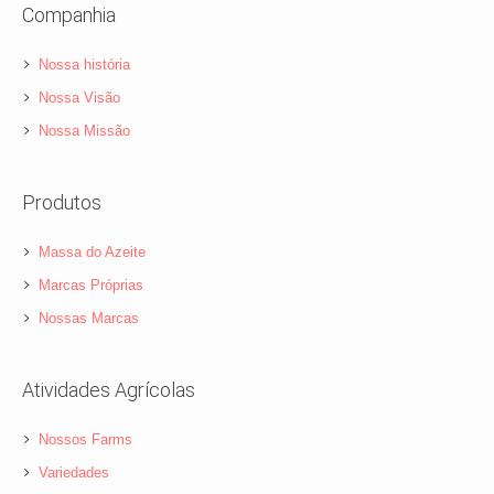
Companhia
Nossa história
Nossa Visão
Nossa Missão
Produtos
Massa do Azeite
Marcas Próprias
Nossas Marcas
Atividades Agrícolas
Nossos Farms
Variedades