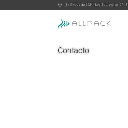
Bv. Rivadavia 3224
- Los Boulevares
CP: 5
Contacto