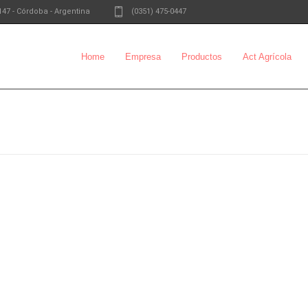
147
-
Córdoba - Argentina
(0351) 475-0447
Home
Empresa
Productos
Act Agrícola