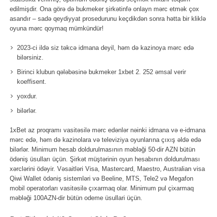
edilmişdir. Ona görə də bukmeker şirkətinfə onlayn mərc etmək çox
asandır – sadə qeydiyyat prosedurunu keçdikdən sonra hətta bir kliklə
oyuna mərc qoymaq mümkündür!
2023-ci ildə siz təkcə idmana deyil, həm də kazinoya mərc edə
bilərsiniz.
Birinci klubun qələbəsinə bukmeker 1xbet 2. 252 əmsal verir
koeffisent.
yoxdur.
bilərlər.
1xBet az proqramı vasitəsilə mərc edənlər nəinki idmana və e-idmana
mərc edə, həm də kazinolara və televiziya oyunlarına çıxış əldə edə
bilərlər. Minimum hesab doldurulmasının məbləği 50-dir AZN bütün
ödəniş üsulları üçün. Şirkət müştərinin oyun hesabının doldurulması
xərclərini ödəyir. Vəsaitləri Visa, Mastercard, Maestro, Australian visa
Qiwi Wallet ödəniş sistemləri və Beeline, MTS, Tele2 və Megafon
mobil operatorları vasitəsilə çıxarmaq olar. Minimum pul çixarmaq
məbləği 100AZN-dir bütün odeme üsullari üçün.