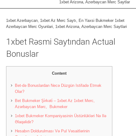
1xbet Arizona, Azerbaycan Merc Saytlar
1xbet Azerbaycan, 1xbet Az Merc Saytı, En Yaxsi Bukmeker 1xbet
Azerbaycan Merc Oyunlari, 1xbet Arizona, Azerbaycan Merc Saytlari
1xbet Rəsmi Saytından Actual
Bonuslar
Content
Bet-də Bonuslardan Necə Düzgün Istifadə Etmək
Olar?
Bet Bukmeker Şi̇rkəti̇ – 1xbet Az 1xbet Merc,
Azərbaycan Mərc, Bukmeker
1xbet Bukmeker Kompaniyasinin Üstünlükləri Nə Ilə
Əlaqəlidir?
Hesabın Doldurulması Və Pul Vəsaitlərinin