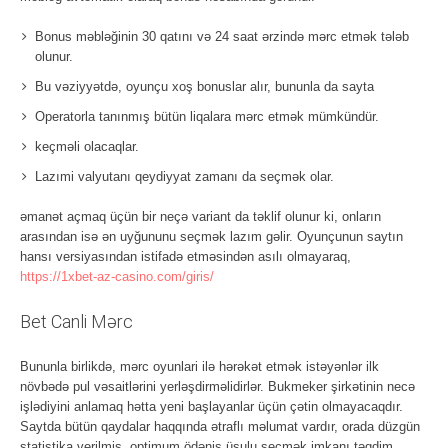
Bonus məbləğinin 30 qatını və 24 saat ərzində mərc etmək tələb
olunur.
Bu vəziyyətdə, oyunçu xoş bonuslar alır, bununla da sayta
Operatorla tanınmış bütün liqalara mərc etmək mümkündür.
keçməli olacaqlar.
Lazımi valyutanı qeydiyyat zamanı da seçmək olar.
əmanət açmaq üçün bir neçə variant da təklif olunur ki, onların
arasından isə ən uyğununu seçmək lazım gəlir. Oyunçunun saytın
hansı versiyasından istifadə etməsindən asılı olmayaraq,
https://1xbet-az-casino.com/giris/
Bet Canli Mərc
Bununla birlikdə, mərc oyunlari ilə hərəkət etmək istəyənlər ilk
növbədə pul vəsaitlərini yerləşdirməlidirlər. Bukmeker şirkətinin necə
işlədiyini anlamaq hətta yeni başlayanlar üçün çətin olmayacaqdır.
Saytda bütün qaydalar haqqında ətraflı məlumat vardır, orada düzgün
statistika verilmiş, optimum ödəniş üsulu seçmək imkanı təqdim