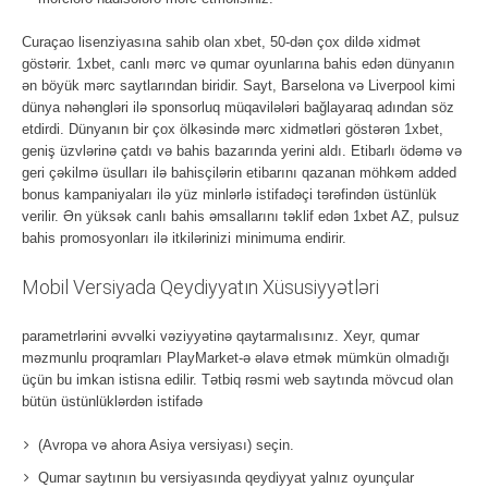
Curaçao lisenziyasına sahib olan xbet, 50-dən çox dildə xidmət
göstərir. 1xbet, canlı mərc və qumar oyunlarına bahis edən dünyanın
ən böyük mərc saytlarından biridir. Sayt, Barselona və Liverpool kimi
dünya nəhəngləri ilə sponsorluq müqavilələri bağlayaraq adından söz
etdirdi. Dünyanın bir çox ölkəsində mərc xidmətləri göstərən 1xbet,
geniş üzvlərinə çatdı və bahis bazarında yerini aldı. Etibarlı ödəmə və
geri çəkilmə üsulları ilə bahisçilərin etibarını qazanan möhkəm added
bonus kampaniyaları ilə yüz minlərlə istifadəçi tərəfindən üstünlük
verilir. Ən yüksək canlı bahis əmsallarını təklif edən 1xbet AZ, pulsuz
bahis promosyonları ilə itkilərinizi minimuma endirir.
Mobil Versiyada Qeydiyyatın Xüsusiyyətləri
parametrlərini əvvəlki vəziyyətinə qaytarmalısınız. Xeyr, qumar
məzmunlu proqramları PlayMarket-ə əlavə etmək mümkün olmadığı
üçün bu imkan istisna edilir. Tətbiq rəsmi web saytında mövcud olan
bütün üstünlüklərdən istifadə
(Avropa və ahora Asiya versiyası) seçin.
Qumar saytının bu versiyasında qeydiyyat yalnız oyunçular