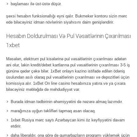
başlaması ilə üst-üstə düşür.
şəxsi hesabın funksionallığı eyni qalır. Bukmeker kontoru sizin mərc
edə biləcəyiniz idman növlərinin siyahısını daim genişləndirir.
Hesabın Doldurulması Və Pul Vəsaitlərinin Çıxarılması
1xbet
Məsələn, elektrum pul kisələrinə pul vəsaitlərinin çıxarılması adətən
ani olur, lakin kredit/debet kartlarına pul vəsaitlərinin çıxarılması 3-5 iş
gününə qədər çəkə bilər. 1xBet onlayn kazino istifadə edilən ödəniş
üsulundan asılı olaraq pul vəsaitlərinin çıxarılması və depozitləri üçün
komissiya alır. 1xBet On line casino hesabınıza yatıra və ya çıxara
biləcəyiniz məbləğdə də məhdudiyyət var.
Burada idman tədbirinin əhəmiyyətini də nəzərə almaq lazımdır.
marağınıza uyğun təklifləri tapmaq asan olacaq.
1xbet Rusiya mərc saytı Azərbaycan kimi öz keyfiyyətini davam
etdirir.
daha liberaldır, ona görə də qumarbazların proqramı yükləmək üçün