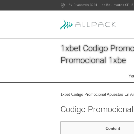
Bv. Rivadavia 3224
- Los Boulevares
CP: 5
1xbet Codigo Promoc
Promocional 1xbe
Yo
1xbet Codigo Promocional Apuestas En Ar
Codigo Promocional
Content