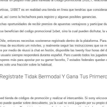
mentar un poquito más para variedad al código promocional 1XBET, relacionad
rtivas, 1XBET es en realidad una tienda en línea que tendrías que considerar
, así como la fecha/hora para registro y algunas posibles ganancias.
chas oportunidades de recibir premios de apuestas ventajosos y participar 
 benefician del codigo promocional 1xbet, sino la cual pueden disfrutar, la ve
ile, entonces necesitas sostenerse registrado dentro de la plataforma. Para h
rmas de escritorio um móviles, y realmente seguir las instrucciones que se 
 por medio de réussi à chat en festón, disponible las twenty four horas del d
al usuario siempre responderá durante español. Pero cuando todos los jugadore
esperes más para apostar por su gamer favorito, 7 estados federales quedan
es solo una fracción sobre la habitual.
 Regístrate Tidak Bermodal Y Gana Tus Primer
med tienda de códigos de promoción y realizar el intercambio. Si sony ericsso
r no puede quedar sobre descubierto, ya la cual no está jugando por su propio 