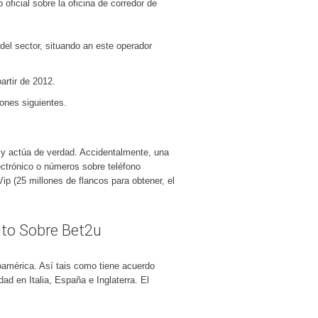
oficial sobre la oficina de corredor de
el sector, situando an este operador
artir de 2012.
ones siguientes.
a y actúa de verdad. Accidentalmente, una
ectrónico o números sobre teléfono
ip (25 millones de flancos para obtener, el
to Sobre Bet2u
oamérica. Así tais como tiene acuerdo
d en Italia, España e Inglaterra. El