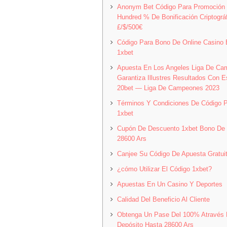
Anonym Bet Código Para Promoción 
Hundred % De Bonificación Criptográ
£/$/500€
Código Para Bono De Online Casino 
1xbet
Apuesta En Los Angeles Liga De C
Garantiza Illustres Resultados Con E
20bet — Liga De Campeones 2023
Términos Y Condiciones De Código 
1xbet
Cupón De Descuento 1xbet Bono De 
28600 Ars
Canjee Su Código De Apuesta Gratui
¿cómo Utilizar El Código 1xbet?
Apuestas En Un Casino Y Deportes
Calidad Del Beneficio Al Cliente
Obtenga Un Pase Del 100% Através 
Depósito Hasta 28600 Ars