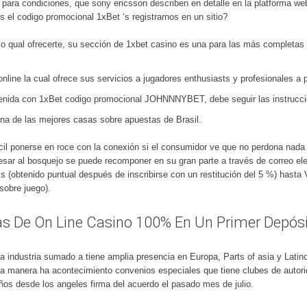
 para condiciones, que sony ericsson describen en detalle en la platforma web 
el codigo promocional 1xBet ‘s registrarnos en un sitio?
o qual ofrecerte, su sección de 1xbet casino es una para las más completas d
nline la cual ofrece sus servicios a jugadores enthusiasts y profesionales a p
nvenida con 1xBet codigo promocional JOHNNNYBET, debe seguir las instrucci
na de las mejores casas sobre apuestas de Brasil.
ácil ponerse en roce con la conexión si el consumidor ve que no perdona nad
resar al bosquejo se puede recomponer en su gran parte a través de correo el
(obtenido puntual después de inscribirse con un restitución del 5 %) hasta V
sobre juego).
 De On Line Casino 100% En Un Primer Depósi
a industria sumado a tiene amplia presencia en Europa, Parts of asia y Latin
 manera ha acontecimiento convenios especiales que tiene clubes de autorida
ños desde los angeles firma del acuerdo el pasado mes de julio.