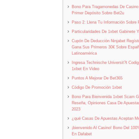
Bono Para Tragamonedas De Casin
Primer Depósito Sobre Bet2u
Paso 2: Llena Tu Información Sobre 
Particularidades De 1xbet Gabinete 
Cupón De Deducción Ninjabet Regístr
Gana Sus Primeros 30€ Sobre Espa
Latinoamérica
Ingresa Technische Universit?t Codi
1xbet En Video
Puntos A Mejorar De Bet365
Código De Promoción 1xbet
Bono Para Bienvenida 1xbet Scam Gi
Reseña, Opiniones Casa De Apuestas
2023
¿qué Casas De Apuestas Aceptan M
¡bienvenido Al Casino! Bono Del 10
En Dafabet