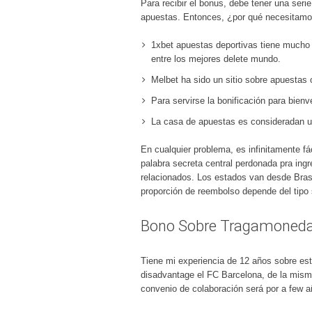
Para recibir el bonus, debe tener una serie
apuestas. Entonces, ¿por qué necesitamos 
1xbet apuestas deportivas tiene mucho 
entre los mejores delete mundo.
Melbet ha sido un sitio sobre apuestas o
Para servirse la bonificación para bie
La casa de apuestas es consideradan u
En cualquier problema, es infinitamente f
palabra secreta central perdonada pra ing
relacionados. Los estados van desde Brass 
proporción de reembolso depende del tipo 
Bono Sobre Tragamonedas
Tiene mi experiencia de 12 años sobre est
disadvantage el FC Barcelona, de la misma
convenio de colaboración será por a few a