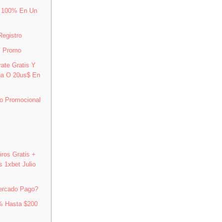
o 100% En Un
Registro
Y Promo
ate Gratis Y
ña O 20us$ En
go Promocional
ros Gratis +
 1xbet Julio
ercado Pago?
0% Hasta $200