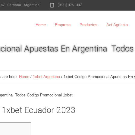
147
-
Córdoba - Argentina
(0351) 475-0447
Home
Empresa
Productos
Act Agrícola
ional Apuestas En Argentina ️ Todos
u are here:
Home
/
1xbet Argentina
/
1xbet Codigo Promocional Apuestas En A
gentina ️ Todos Codigo Promocional 1xbet
 1xbet Ecuador 2023