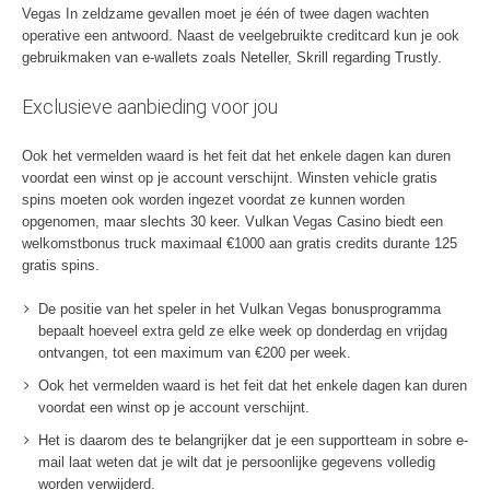
Vegas In zeldzame gevallen moet je één of twee dagen wachten
operative een antwoord. Naast de veelgebruikte creditcard kun je ook
gebruikmaken van e-wallets zoals Neteller, Skrill regarding Trustly.
Exclusieve aanbieding voor jou
Ook het vermelden waard is het feit dat het enkele dagen kan duren
voordat een winst op je account verschijnt. Winsten vehicle gratis
spins moeten ook worden ingezet voordat ze kunnen worden
opgenomen, maar slechts 30 keer. Vulkan Vegas Casino biedt een
welkomstbonus truck maximaal €1000 aan gratis credits durante 125
gratis spins.
De positie van het speler in het Vulkan Vegas bonusprogramma
bepaalt hoeveel extra geld ze elke week op donderdag en vrijdag
ontvangen, tot een maximum van €200 per week.
Ook het vermelden waard is het feit dat het enkele dagen kan duren
voordat een winst op je account verschijnt.
Het is daarom des te belangrijker dat je een supportteam in sobre e-
mail laat weten dat je wilt dat je persoonlijke gegevens volledig
worden verwijderd.