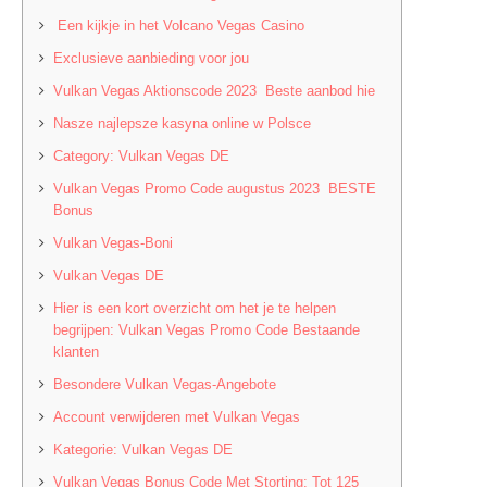
Een kijkje in het Volcano Vegas Casino
Exclusieve aanbieding voor jou
Vulkan Vegas Aktionscode 2023 ️ Beste aanbod hie
Nasze najlepsze kasyna online w Polsce
Category: Vulkan Vegas DE
Vulkan Vegas Promo Code augustus 2023
BESTE
Bonus
Vulkan Vegas-Boni
Vulkan Vegas DE
Hier is een kort overzicht om het je te helpen
begrijpen: Vulkan Vegas Promo Code Bestaande
klanten
Besondere Vulkan Vegas-Angebote
Account verwijderen met Vulkan Vegas
Kategorie: Vulkan Vegas DE
Vulkan Vegas Bonus Code Met Storting: Tot 125