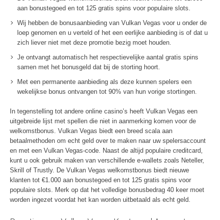
aan bonustegoed en tot 125 gratis spins voor populaire slots.
Wij hebben de bonusaanbieding van Vulkan Vegas voor u onder de
loep genomen en u verteld of het een eerlijke aanbieding is of dat u
zich liever niet met deze promotie bezig moet houden.
Je ontvangt automatisch het respectievelijke aantal gratis spins
samen met het bonusgeld dat bij de storting hoort.
Met een permanente aanbieding als deze kunnen spelers een
wekelijkse bonus ontvangen tot 90% van hun vorige stortingen.
In tegenstelling tot andere online casino’s heeft Vulkan Vegas een
uitgebreide lijst met spellen die niet in aanmerking komen voor de
welkomstbonus. Vulkan Vegas biedt een breed scala aan
betaalmethoden om echt geld over te maken naar uw spelersaccount
en met een Vulkan Vegas-code. Naast de altijd populaire creditcard,
kunt u ook gebruik maken van verschillende e-wallets zoals Neteller,
Skrill of Trustly. De Vulkan Vegas welkomstbonus biedt nieuwe
klanten tot €1.000 aan bonustegoed en tot 125 gratis spins voor
populaire slots. Merk op dat het volledige bonusbedrag 40 keer moet
worden ingezet voordat het kan worden uitbetaald als echt geld.