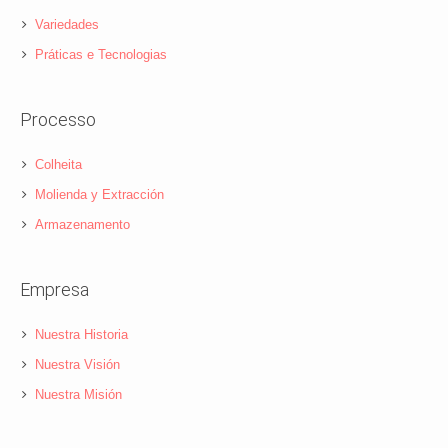
Variedades
Práticas e Tecnologias
Processo
Colheita
Molienda y Extracción
Armazenamento
Empresa
Nuestra Historia
Nuestra Visión
Nuestra Misión