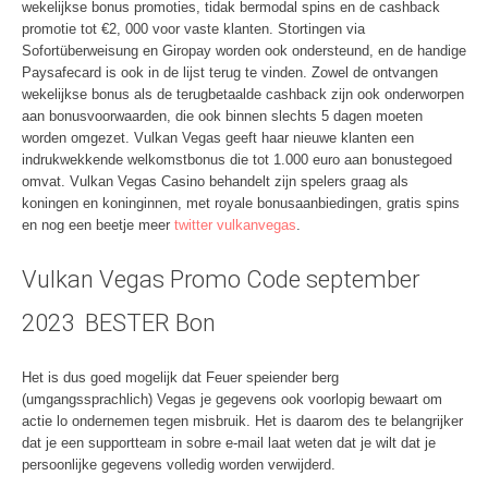
wekelijkse bonus promoties, tidak bermodal spins en de cashback
promotie tot €2, 000 voor vaste klanten. Stortingen via
Sofortüberweisung en Giropay worden ook ondersteund, en de handige
Paysafecard is ook in de lijst terug te vinden. Zowel de ontvangen
wekelijkse bonus als de terugbetaalde cashback zijn ook onderworpen
aan bonusvoorwaarden, die ook binnen slechts 5 dagen moeten
worden omgezet. Vulkan Vegas geeft haar nieuwe klanten een
indrukwekkende welkomstbonus die tot 1.000 euro aan bonustegoed
omvat. Vulkan Vegas Casino behandelt zijn spelers graag als
koningen en koninginnen, met royale bonusaanbiedingen, gratis spins
en nog een beetje meer
twitter vulkanvegas
.
Vulkan Vegas Promo Code september
2023
BESTER Bon
Het is dus goed mogelijk dat Feuer speiender berg
(umgangssprachlich) Vegas je gegevens ook voorlopig bewaart om
actie lo ondernemen tegen misbruik. Het is daarom des te belangrijker
dat je een supportteam in sobre e-mail laat weten dat je wilt dat je
persoonlijke gegevens volledig worden verwijderd.