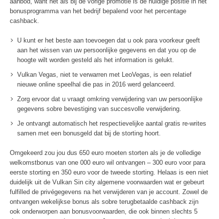
aanbod, want net als bij de vorige promotie is de huidige positie in het
bonusprogramma van het bedrijf bepalend voor het percentage
cashback.
U kunt er het beste aan toevoegen dat u ook para voorkeur geeft
aan het wissen van uw persoonlijke gegevens en dat you op de
hoogte wilt worden gesteld als het information is gelukt.
Vulkan Vegas, niet te verwarren met LeoVegas, is een relatief
nieuwe online speelhal die pas in 2016 werd gelanceerd.
Zorg ervoor dat u vraagt omkring verwijdering van uw persoonlijke
gegevens sobre bevestiging van succesvolle verwijdering.
Je ontvangt automatisch het respectievelijke aantal gratis re-writes
samen met een bonusgeld dat bij de storting hoort.
Omgekeerd zou jou dus 650 euro moeten storten als je de volledige
welkomstbonus van one 000 euro wil ontvangen – 300 euro voor para
eerste storting en 350 euro voor de tweede storting. Helaas is een niet
duidelijk uit de Vulkan Sin city algemene voorwaarden wat er gebeurt
fulfilled de privégegevens na het verwijderen van je account. Zowel de
ontvangen wekelijkse bonus als sobre terugbetaalde cashback zijn
ook onderworpen aan bonusvoorwaarden, die ook binnen slechts 5