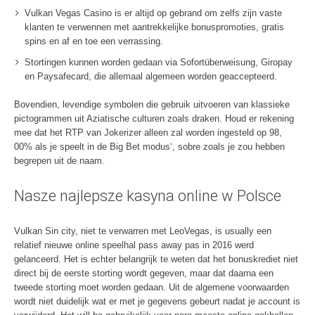
Vulkan Vegas Casino is er altijd op gebrand om zelfs zijn vaste
klanten te verwennen met aantrekkelijke bonuspromoties, gratis
spins en af en toe een verrassing.
Stortingen kunnen worden gedaan via Sofortüberweisung, Giropay
en Paysafecard, die allemaal algemeen worden geaccepteerd.
Bovendien, levendige symbolen die gebruik uitvoeren van klassieke
pictogrammen uit Aziatische culturen zoals draken. Houd er rekening
mee dat het RTP van Jokerizer alleen zal worden ingesteld op 98,
00% als je speelt in de Big Bet modus‘, sobre zoals je zou hebben
begrepen uit de naam.
Nasze najlepsze kasyna online w Polsce
Vulkan Sin city, niet te verwarren met LeoVegas, is usually een
relatief nieuwe online speelhal pass away pas in 2016 werd
gelanceerd. Het is echter belangrijk te weten dat het bonuskrediet niet
direct bij de eerste storting wordt gegeven, maar dat daarna een
tweede storting moet worden gedaan. Uit de algemene voorwaarden
wordt niet duidelijk wat er met je gegevens gebeurt nadat je account is