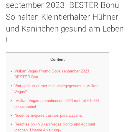
september 2023
BESTER Bonu
So halten Kleintierhalter Hühner
und Kaninchen gesund am Leben
!
Content
Vulkan Vegas Promo Code september 2023
BESTER Bon
Wat gebeurt er met mijn privégegevens in Vulkan
Vegas?
Vulkan Vegas promotiecode 2023 met tot €1.000
bonuskrediet
Nuestros mejores casinos para España
Reacties op «Vulkan Vegas Konto und Account
löschen
Unsere Anleitung».