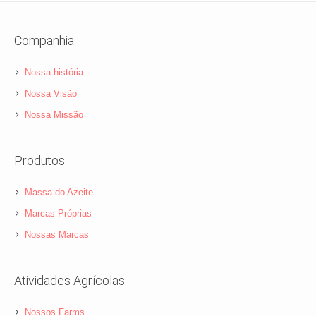
Companhia
Nossa história
Nossa Visão
Nossa Missão
Produtos
Massa do Azeite
Marcas Próprias
Nossas Marcas
Atividades Agrícolas
Nossos Farms