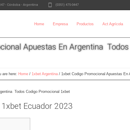
147
-
Córdoba - Argentina
(0351) 475-0447
Home
Empresa
Productos
Act Agrícola
ional Apuestas En Argentina ️ Todos
u are here:
Home
/
1xbet Argentina
/
1xbet Codigo Promocional Apuestas En A
gentina ️ Todos Codigo Promocional 1xbet
 1xbet Ecuador 2023