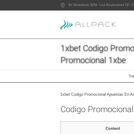
Bv. Rivadavia 3224
- Los Boulevares
CP: 5
1xbet Codigo Promoc
Promocional 1xbe
Yo
1xbet Codigo Promocional Apuestas En Ar
Codigo Promocional
Content