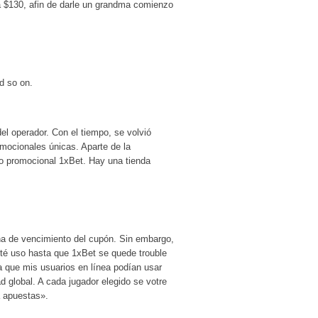
a $130, afin de darle un grandma comienzo
d so on.
del operador. Con el tiempo, se volvió
omocionales únicas. Aparte de la
go promocional 1xBet. Hay una tienda
ha de vencimiento del cupón. Sin embargo,
esté uso hasta que 1xBet se quede trouble
a que mis usuarios en línea podían usar
d global. A cada jugador elegido se votre
a apuestas».