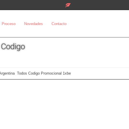
Proceso
Novedades
Contacto
 Codigo
rgentina ️ Todos Codigo Promocional 1xbe