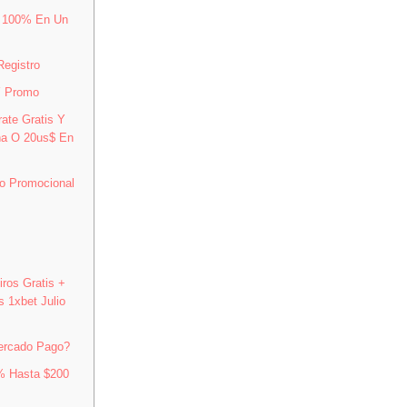
o 100% En Un
Registro
Y Promo
ate Gratis Y
ña O 20us$ En
go Promocional
ros Gratis +
 1xbet Julio
ercado Pago?
0% Hasta $200