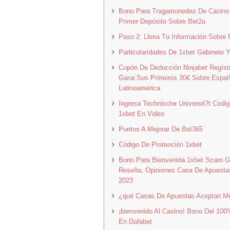
Bono Para Tragamonedas De Casin
Primer Depósito Sobre Bet2u
Paso 2: Llena Tu Información Sobre 
Particularidades De 1xbet Gabinete 
Cupón De Deducción Ninjabet Regístr
Gana Sus Primeros 30€ Sobre Espa
Latinoamérica
Ingresa Technische Universit?t Codi
1xbet En Video
Puntos A Mejorar De Bet365
Código De Promoción 1xbet
Bono Para Bienvenida 1xbet Scam Gi
Reseña, Opiniones Casa De Apuestas
2023
¿qué Casas De Apuestas Aceptan M
¡bienvenido Al Casino! Bono Del 10
En Dafabet