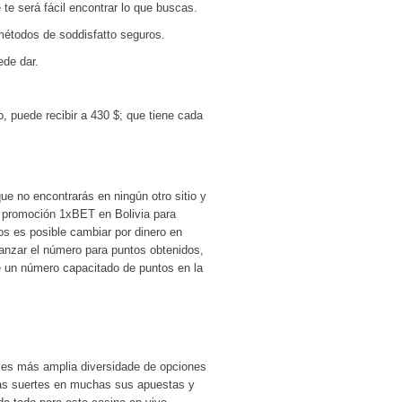
te será fácil encontrar lo que buscas.
 métodos de soddisfatto seguros.
ede dar.
, puede recibir a 430 $; que tiene cada
ue no encontrarás en ningún otro sitio y
e promoción 1xBET en Bolivia para
os es posible cambiar por dinero en
canzar el número para puntos obtenidos,
ge un número capacitado de puntos en la
geles más amplia diversidade de opciones
s las suertes en muchas sus apuestas y