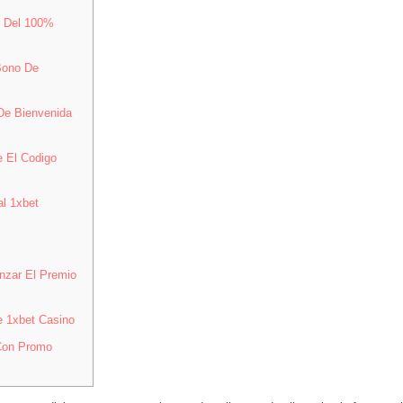
o Del 100%
Bono De
De Bienvenida
e El Codigo
l 1xbet
nzar El Premio
e 1xbet Casino
Con Promo