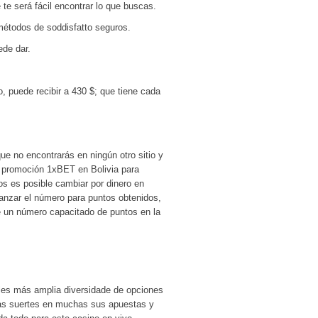
te será fácil encontrar lo que buscas.
 métodos de soddisfatto seguros.
ede dar.
, puede recibir a 430 $; que tiene cada
ue no encontrarás en ningún otro sitio y
e promoción 1xBET en Bolivia para
os es posible cambiar por dinero en
canzar el número para puntos obtenidos,
ge un número capacitado de puntos en la
geles más amplia diversidade de opciones
s las suertes en muchas sus apuestas y