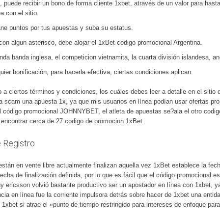
puede recibir un bono de forma cliente 1xbet, através de un valor para hast
 con el sitio.
ane puntos por tus apuestas y suba su estatus.
on algun asterisco, debe alojar el 1xBet codigo promocional Argentina.
nda banda inglesa, el competicion vietnamita, la cuarta división islandesa, an
ier bonificación, para hacerla efectiva, ciertas condiciones aplican.
a ciertos términos y condiciones, los cuáles debes leer a detalle en el sitio 
ea scam una apuesta 1x, ya que mis usuarios en línea podían usar ofertas pr
el código promocional JOHNNYBET, el atleta de apuestas se?ala el otro codi
encontrar cerca de 27 codigo de promocion 1xBet.
 Registro
tán en vente libre actualmente finalizan aquella vez 1xBet establece la fec
echa de finalización definida, por lo que es fácil que el código promocional 
ny ericsson volvió bastante productivo ser un apostador en línea con 1xbet, y
ia en línea fue la corriente impulsora detrás sobre hacer de 1xbet una entida
 1xbet si atrae el «punto de tiempo restringido para intereses de enfoque par