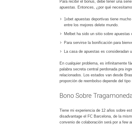
Para recibir el bonus, debe tener una serie
apuestas. Entonces, ¿por qué necesitamos 
1xbet apuestas deportivas tiene mucho 
entre los mejores delete mundo.
Melbet ha sido un sitio sobre apuestas o
Para servirse la bonificación para bie
La casa de apuestas es consideradan u
En cualquier problema, es infinitamente f
palabra secreta central perdonada pra ing
relacionados. Los estados van desde Brass 
proporción de reembolso depende del tipo 
Bono Sobre Tragamonedas
Tiene mi experiencia de 12 años sobre est
disadvantage el FC Barcelona, de la misma
convenio de colaboración será por a few a