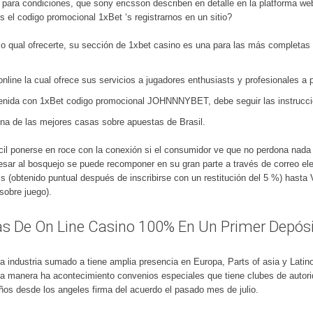
 para condiciones, que sony ericsson describen en detalle en la platforma web 
el codigo promocional 1xBet ‘s registrarnos en un sitio?
o qual ofrecerte, su sección de 1xbet casino es una para las más completas d
nline la cual ofrece sus servicios a jugadores enthusiasts y profesionales a p
nvenida con 1xBet codigo promocional JOHNNNYBET, debe seguir las instrucci
na de las mejores casas sobre apuestas de Brasil.
ácil ponerse en roce con la conexión si el consumidor ve que no perdona nad
resar al bosquejo se puede recomponer en su gran parte a través de correo el
(obtenido puntual después de inscribirse con un restitución del 5 %) hasta V
sobre juego).
 De On Line Casino 100% En Un Primer Depósi
a industria sumado a tiene amplia presencia en Europa, Parts of asia y Latin
 manera ha acontecimiento convenios especiales que tiene clubes de autorida
ños desde los angeles firma del acuerdo el pasado mes de julio.