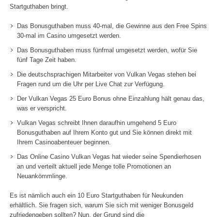
Startguthaben bringt.
Das Bonusguthaben muss 40-mal, die Gewinne aus den Free Spins
30-mal im Casino umgesetzt werden.
Das Bonusguthaben muss fünfmal umgesetzt werden, wofür Sie
fünf Tage Zeit haben.
Die deutschsprachigen Mitarbeiter von Vulkan Vegas stehen bei
Fragen rund um die Uhr per Live Chat zur Verfügung.
Der Vulkan Vegas 25 Euro Bonus ohne Einzahlung hält genau das,
was er verspricht.
Vulkan Vegas schreibt Ihnen daraufhin umgehend 5 Euro
Bonusguthaben auf Ihrem Konto gut und Sie können direkt mit
Ihrem Casinoabenteuer beginnen.
Das Online Casino Vulkan Vegas hat wieder seine Spendierhosen
an und verteilt aktuell jede Menge tolle Promotionen an
Neuankömmlinge.
Es ist nämlich auch ein 10 Euro Startguthaben für Neukunden
erhältlich. Sie fragen sich, warum Sie sich mit weniger Bonusgeld
zufriedengeben sollten? Nun, der Grund sind die