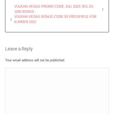
VULKAN VEGAS PROMO CODE JULI 2023: BIS ZU
1000 BONUS
VULKAN VEGAS BONUS CODE 50 FREISPIELE FÜR
KUNDEN 2022
Leave a Reply
Your email address will not be published.