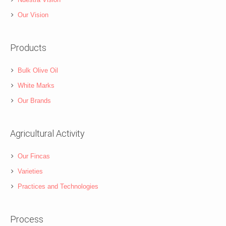
Our Vision
Products
Bulk Olive Oil
White Marks
Our Brands
Agricultural Activity
Our Fincas
Varieties
Practices and Technologies
Process