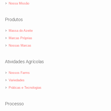
Nossa Missão
Produtos
Massa do Azeite
Marcas Próprias
Nossas Marcas
Atividades Agrícolas
Nossos Farms
Variedades
Práticas e Tecnologias
Processo