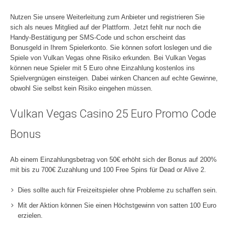
Nutzen Sie unsere Weiterleitung zum Anbieter und registrieren Sie
sich als neues Mitglied auf der Plattform. Jetzt fehlt nur noch die
Handy-Bestätigung per SMS-Code und schon erscheint das
Bonusgeld in Ihrem Spielerkonto. Sie können sofort loslegen und die
Spiele von Vulkan Vegas ohne Risiko erkunden. Bei Vulkan Vegas
können neue Spieler mit 5 Euro ohne Einzahlung kostenlos ins
Spielvergnügen einsteigen. Dabei winken Chancen auf echte Gewinne,
obwohl Sie selbst kein Risiko eingehen müssen.
Vulkan Vegas Casino 25 Euro Promo Code
Bonus
Ab einem Einzahlungsbetrag von 50€ erhöht sich der Bonus auf 200%
mit bis zu 700€ Zuzahlung und 100 Free Spins für Dead or Alive 2.
Dies sollte auch für Freizeitspieler ohne Probleme zu schaffen sein.
Mit der Aktion können Sie einen Höchstgewinn von satten 100 Euro
erzielen.