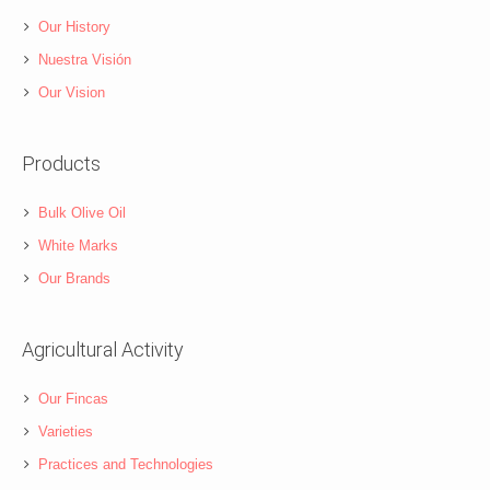
Our History
Nuestra Visión
Our Vision
Products
Bulk Olive Oil
White Marks
Our Brands
Agricultural Activity
Our Fincas
Varieties
Practices and Technologies