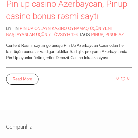
Pin up casino Azerbaycan, Pinup
casino bonus rəsmi saytı
BY
IN
PIN-UP ONLAYN KAZINO OYNAMAQ ÜÇÜN YENI
BAŞLAYANLAR ÜÇÜN 7 TÖVSIYƏ 126
TAGS
PINUP
,
PINUP AZ
Content Rəsmi saytın görünüşü Pin Up Azərbaycan Casinodan hər
kəs üçün bonuslar və digər təkliflər Sadiqlik proqramı Azerbaycanda
Pin-Up oyunlar üçün şertler Depozit Casino lokalizasiyası...
0
0
Read More
Companhia