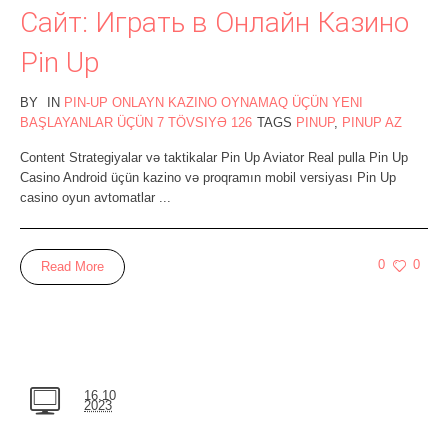
Сайт: Играть в Онлайн Казино
Pin Up
BY
IN
PIN-UP ONLAYN KAZINO OYNAMAQ ÜÇÜN YENI
BAŞLAYANLAR ÜÇÜN 7 TÖVSIYƏ 126
TAGS
PINUP
,
PINUP AZ
Content Strategiyalar və taktikalar Pin Up Aviator Real pulla Pin Up
Casino Android üçün kazino və proqramın mobil versiyası Pin Up
casino oyun avtomatlar
...
0
0
Read More
16.10
2023