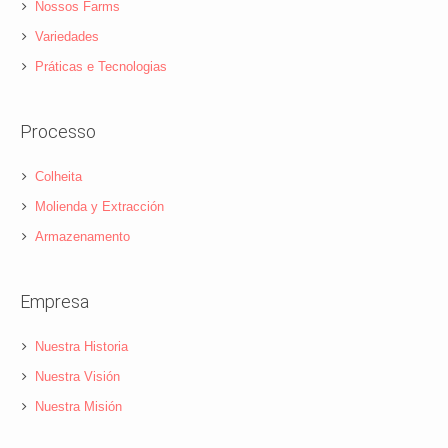
Nossos Farms
Variedades
Práticas e Tecnologias
Processo
Colheita
Molienda y Extracción
Armazenamento
Empresa
Nuestra Historia
Nuestra Visión
Nuestra Misión