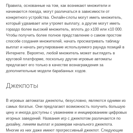
Правила, основанные на том, как возникают множители и
начинаются поезда, могут различаться в зависимости от
конкретного устройства. Онлайн-слоты могут иметь множитель,
который удваивает или утрояет выплату, а другие могут иметь
гораздо более высокий множитель, вплоть до х100 или х10 000.
Чтобы получить более полное представление о самом простом
способе создания множителей, начать просматривать таблицу
выплат и начать регулирование используемого раунда позиций в
Интернете. Вероятно, любой множитель может выглядеть в
круговой платформе, поскольку другие игровые автоматы
предлагают его только в качестве вознаграждения за
дополнительные модели барабанных ходов.
Джекпоты
В игровых автоматах джекпоты, безусловно, являются одними из
самых богатых. Они предлагают возможность получить большую
цену и иногда доступны с уважением и инициированием цифровых
игорных заведений. Названия игр с джекпотом различаются по
дизайну, линиям выплат и размерам начального джекпота.
Многие из них даже имеют прогрессивный джекпот. Следующие