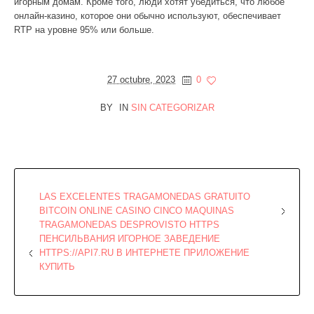
игорным домам. Кроме того, люди хотят убедиться, что любое
онлайн-казино, которое они обычно используют, обеспечивает
RTP на уровне 95% или больше.
27 octubre, 2023
0
BY
IN
SIN CATEGORIZAR
LAS EXCELENTES TRAGAMONEDAS GRATUITO
BITCOIN ONLINE CASINO CINCO MAQUINAS
TRAGAMONEDAS DESPROVISTO HTTPS
ПЕНСИЛЬВАНИЯ ИГОРНОЕ ЗАВЕДЕНИЕ
HTTPS://API7.RU В ИНТЕРНЕТЕ ПРИЛОЖЕНИЕ
КУПИТЬ