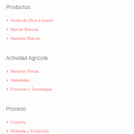
Productos
Aceite de Oliva a Granel
Marcas Blancas
Nuestras Marcas
Actividad Agrícola
Nuestras Fincas
Variedades
Prácticas y Tecnologías
Proceso
Cosecha
Molienda y Extracción