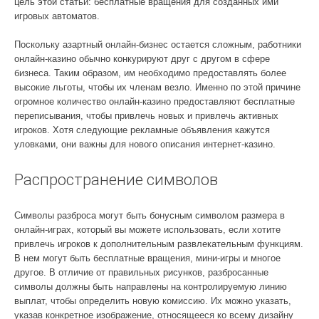
цель этой статьи: бесплатные вращения для созданных ими
игровых автоматов.
Поскольку азартный онлайн-бизнес остается сложным, работники
онлайн-казино обычно конкурируют друг с другом в сфере
бизнеса. Таким образом, им необходимо предоставлять более
высокие льготы, чтобы их членам везло. Именно по этой причине
огромное количество онлайн-казино предоставляют бесплатные
переписывания, чтобы привлечь новых и привлечь активных
игроков. Хотя следующие рекламные объявления кажутся
уловками, они важны для нового описания интернет-казино.
Распространение символов
Символы разброса могут быть бонусным символом размера в
онлайн-играх, который вы можете использовать, если хотите
привлечь игроков к дополнительным развлекательным функциям.
В нем могут быть бесплатные вращения, мини-игры и многое
другое. В отличие от правильных рисунков, разбросанные
символы должны быть направлены на контролируемую линию
выплат, чтобы определить новую комиссию. Их можно указать,
указав конкретное изображение, относящееся ко всему дизайну