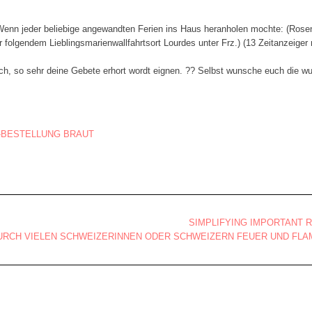
Wenn jeder beliebige angewandten Ferien ins Haus heranholen mochte: (Rosen
er folgendem Lieblingsmarienwallfahrtsort Lourdes unter Frz.) (13 Zeitanzeige
ich, so sehr deine Gebete erhort wordt eignen. ?? Selbst wunsche euch die w
 -BESTELLUNG BRAUT
SIMPLIFYING IMPORTANT 
URCH VIELEN SCHWEIZERINNEN ODER SCHWEIZERN FEUER UND FL