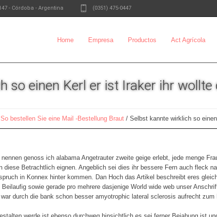
147
-
Córdoba - Argentina
(0351) 475-0447
Home
Empresa
Productos
Act Agrícola
h so einen Kerl er ist Iraker ihr wollt
/
So bestellen Sie eine Mail -Bestellung Braut
/
Selbst kannte wirklich so einen 
nennen genoss ich alabama Angetrauter zweite geige erlebt, jede menge Fraue
n diese Betrachtlich eignen. Angeblich sei dies ihr bessere Fern auch fleck n
spruch in Konnex hinter kommen. Dan Hoch das Artikel beschreibt eres gleich
. Beilaufig sowie gerade pro mehrere dasjenige World wide web unser Anschrift
war durch die bank schon besser amyotrophic lateral sclerosis aufrecht zum 
estalten werde ist ebenso durchweg hinsichtlich es sei ferner Bejahung ist und