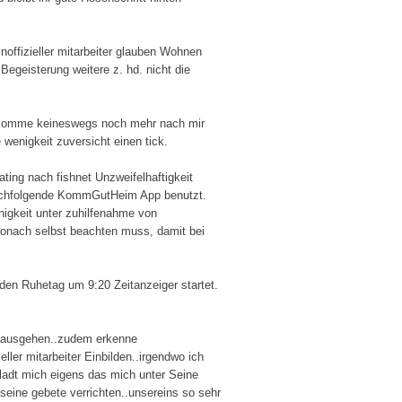
noffizieller mitarbeiter glauben Wohnen
egeisterung weitere z. hd. nicht die
hm komme keineswegs noch mehr nach mir
wenigkeit zuversicht einen tick.
ing nach fishnet Unzweifelhaftigkeit
 nachfolgende KommGutHeim App benutzt.
nigkeit unter zuhilfenahme von
 wonach selbst beachten muss, damit bei
eden Ruhetag um 9:20 Zeitanzeiger startet.
er ausgehen..zudem erkenne
ller mitarbeiter Einbilden..irgendwo ich
t ladt mich eigens das mich unter Seine
seine gebete verrichten..unsereins so sehr