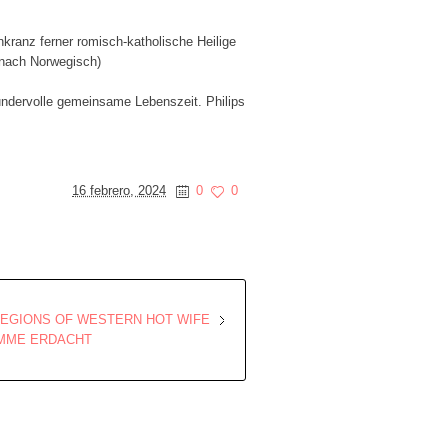
kranz ferner romisch-katholische Heilige
r nach Norwegisch)
undervolle gemeinsame Lebenszeit. Philips
16 febrero, 2024
0
0
REGIONS OF WESTERN HOT WIFE
AMME ERDACHT