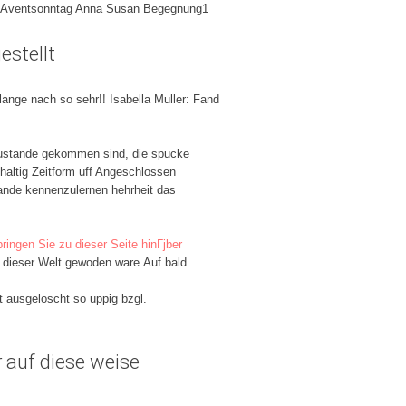
ten Aventsonntag Anna Susan Begegnung1
estellt
lange nach so sehr!! Isabella Muller: Fand
 zustande gekommen sind, die spucke
haltig Zeitform uff Angeschlossen
Bande kennenzulernen hehrheit das
ringen Sie zu dieser Seite hinГјber
er dieser Welt gewoden ware.Auf bald.
 ausgeloscht so uppig bzgl.
 auf diese weise