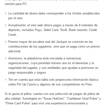
versión para PC.
La cantidad de dinero debe corresponder a los límites establecidos
por el sitio.
Actualmente, el sitio web ofrece pagos a través de 8 métodos de
depósito, incluidos Payz, Debit Card, Skrill, Bank transfer, Credit
Cards .
Premio mayor de escalera real del Jackpot no consiste en las
contribuciones de los jugadores, sino que se paga como un premio
adicional.
Asimismo, la plataforma está vinculada a numerosas
organizaciones, cuya prioridad número uno es el bienestar y la
seguridad del jugador, y son entidades que ayudan a promover un
juego responsable y seguro.
Ten en cuenta que esta tabla solo proporciona información básica
sobre Pin Up Casino y algunos de sus competidores en Perú.
Si te gusta el póker, cuenta con una selección de juegos de póker de
alta calidad. Sumérgete en “Texas Hold’em”, “Caribbean Stud Poker” y
“Three Card Poker” para vivir una experiencia emocionante y