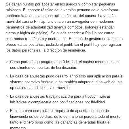
Se ganan puntos por apostar en los juegos y completar pequeñas
misiones. El soporte técnico de la versión peruana de la plataforma
confirma la ausencia de una aplicación apk del casino. La versión
móvil del casino Pin Up funciona en un navegador con modernos
parámetros de adaptabilidad (menús cómodos, botones estándar
claros y lógica de página). Se puede acceder a Pin Up por correo
electrónico (o teléfono) y contraseña. El menú de gestión de la cuenta
ofrece varias pestañas, incluido el perfil. En el perfil hay que registrar
los datos personales, la dirección de residencia.
Como parte de su programa de fidelidad, el casino recompensa a
sus clientes con puntos de bonificación.
La casa de apuestas pudo desarrollar no solo una aplicación para el
sistema operativo Android, sino también adaptar el sitio web del pin
up casino para dispositivos móviles.
La casa de apuestas trabaja cada día para introducir nuevas
iniciativas y complacerle con bonificaciones por fidelidad.
El plazo para completar el requisito de apuesta del bono de
bienvenida es de 30 días, de lo contrario se perderá todo el monto,
tanto el dinero bono como las ganancias generadas hasta el
momento.