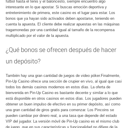
fútbol hasta el tenis y el baloncesto, siempre encuentro algo
interesante en lo que apostar. Si buscas emoción deportiva y
entretenimiento de primera, este casino es el lugar para estar. Los
bonos que ya hayan sido activados deben apostarse, teniendo en
cuenta la apuesta. El cliente debe realizar apuestas en las máquinas
tragamonedas por una cantidad igual al tamaño de la recompensa
multiplicado por el valor de la apuesta.
¿Qué bonos se ofrecen después de hacer
un depósito?
También hay una gran cantidad de juegos de video póker.Finalmente,
Pin-Up Casino ofrece una sección de crupier en vivo, al igual que casi
todos los demás casinos modernos en estos días. La oferta de
bienvenida en Pin-Up Casino es bastante decente y similar a lo que
está disponible en otros casinos en estos días. Los jugadores pueden
obtener un buen impulso de efectivo en su primer depósito, así como
una gran cantidad de giros gratis para comenzar. Los Pincoins se
pueden cambiar por dinero real, a una tasa que depende del estado
VIP del jugador. La versión móvil de Pin-Up casino es el mismo club
de juego, que en sus características y funcionalidad no difiere de la