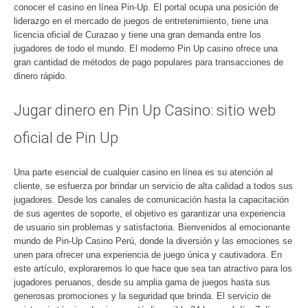
conocer el casino en línea Pin-Up. El portal ocupa una posición de
liderazgo en el mercado de juegos de entretenimiento, tiene una
licencia oficial de Curazao y tiene una gran demanda entre los
jugadores de todo el mundo. El moderno Pin Up casino ofrece una
gran cantidad de métodos de pago populares para transacciones de
dinero rápido.
Jugar dinero en Pin Up Casino: sitio web
oficial de Pin Up
Una parte esencial de cualquier casino en línea es su atención al
cliente, se esfuerza por brindar un servicio de alta calidad a todos sus
jugadores. Desde los canales de comunicación hasta la capacitación
de sus agentes de soporte, el objetivo es garantizar una experiencia
de usuario sin problemas y satisfactoria. Bienvenidos al emocionante
mundo de Pin-Up Casino Perú, donde la diversión y las emociones se
unen para ofrecer una experiencia de juego única y cautivadora. En
este artículo, exploraremos lo que hace que sea tan atractivo para los
jugadores peruanos, desde su amplia gama de juegos hasta sus
generosas promociones y la seguridad que brinda. El servicio de