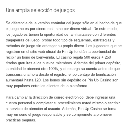
Una amplia selección de juegos
Se diferencia de la versión estándar del juego sólo en el hecho de que
el juego no es por dinero real, sino por dinero virtual. De este modo,
los jugadores tienen la oportunidad de familiarizarse con diferentes
tragaperras de juego, probar todo tipo de esquemas, estrategias y
métodos de juego sin arriesgar su propio dinero. Los jugadores que se
registren en el sitio web oficial de Pin Up tendrán la oportunidad de
recibir un bono de bienvenida. El casino regala 500 euros + 250
tiradas gratuitas a los nuevos miembros. Además del primer depósito,
la entidad le abonará otro 100%, y si recarga su cuenta antes de que
transcurra una hora desde el registro, el porcentaje de bonificación
aumentará hasta 120. Los bonos sin depósito de Pin Up Casino son
muy populares entre los clientes de la plataforma.
Para cambiar la dirección de correo electrónico, debe ingresar una
cuenta personal y completar el procedimiento usted mismo o escribir
al servicio de atención al usuario. Además, Pin-Up Casino se toma
muy en serio el juego responsable y se compromete a promover
prácticas seguras.