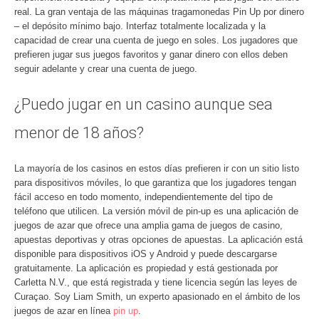
real. La gran ventaja de las máquinas tragamonedas Pin Up por dinero
– el depósito mínimo bajo. Interfaz totalmente localizada y la
capacidad de crear una cuenta de juego en soles. Los jugadores que
prefieren jugar sus juegos favoritos y ganar dinero con ellos deben
seguir adelante y crear una cuenta de juego.
¿Puedo jugar en un casino aunque sea
menor de 18 años?
La mayoría de los casinos en estos días prefieren ir con un sitio listo
para dispositivos móviles, lo que garantiza que los jugadores tengan
fácil acceso en todo momento, independientemente del tipo de
teléfono que utilicen. La versión móvil de pin-up es una aplicación de
juegos de azar que ofrece una amplia gama de juegos de casino,
apuestas deportivas y otras opciones de apuestas. La aplicación está
disponible para dispositivos iOS y Android y puede descargarse
gratuitamente. La aplicación es propiedad y está gestionada por
Carletta N.V., que está registrada y tiene licencia según las leyes de
Curaçao. Soy Liam Smith, un experto apasionado en el ámbito de los
juegos de azar en línea
pin up
.