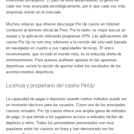
inversores extranjeros. El país se está desarrollando, la gente es
cada vez más avanzada tecnológicamente, por lo que cada vez más
empresas entran en el mercado.
Muchos enlaces que ofrecen descargar Pin Up casino en Internet
conducen al dominio oficial de Perú. Por lo tanto, es mejor buscar un
espejo y la aplicación utilizando programas VPN. Las aplicaciones del
casino Pin Up no son muy inferiores a la versión del sitio web basada
en navegador en cuanto a sus capacidades técnicas. El único
inconveniente, que no todo el mundo nota, es la reducida oferta de
entretenimiento. Para quienes prefieren apostar en las apuestas
deportivas, existe la opción de apostar sobre los resultados de los
acontecimientos deportivos.
Licencia y propietario del casino PinUp
La capacidad de pagar o depositar usando ciertos métodos puede ser
un momento decisivo para los usuarios. Como uno de los principales
casinos virtuales, Pin Up casino ofrece una amplia gama de métodos
de pago, lo que brinda a los jugadores acceso a métodos fáciles de
depósito y retiro. Todos los proveedores presentados son muy
populares entre los casinos en línea y han demostrado ser los