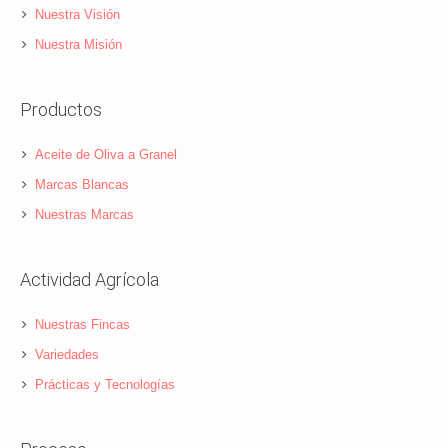
Nuestra Visión
Nuestra Misión
Productos
Aceite de Oliva a Granel
Marcas Blancas
Nuestras Marcas
Actividad Agrícola
Nuestras Fincas
Variedades
Prácticas y Tecnologías