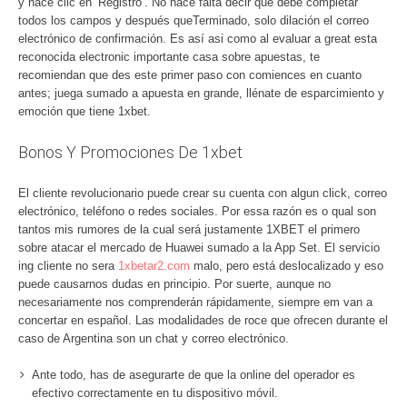
y hace clic en ‘Registro’. No hace falta decir que debe completar
todos los campos y después queTerminado, solo dilación el correo
electrónico de confirmación. Es así asi como al evaluar a great esta
reconocida electronic importante casa sobre apuestas, te
recomiendan que des este primer paso con comiences en cuanto
antes; juega sumado a apuesta en grande, llénate de esparcimiento y
emoción que tiene 1xbet.
Bonos Y Promociones De 1xbet
El cliente revolucionario puede crear su cuenta con algun click, correo
electrónico, teléfono o redes sociales. Por essa razón es o qual son
tantos mis rumores de la cual será justamente 1XBET el primero
sobre atacar el mercado de Huawei sumado a la App Set. El servicio
ing cliente no sera
1xbetar2.com
malo, pero está deslocalizado y eso
puede causarnos dudas en principio. Por suerte, aunque no
necesariamente nos comprenderán rápidamente, siempre em van a
concertar en español. Las modalidades de roce que ofrecen durante el
caso de Argentina son un chat y correo electrónico.
Ante todo, has de asegurarte de que la online del operador es
efectivo correctamente en tu dispositivo móvil.