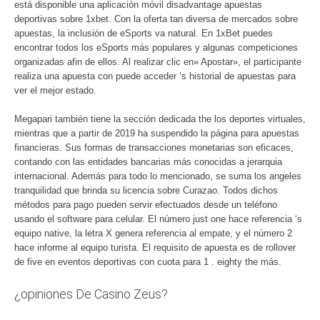
está disponible una aplicación móvil disadvantage apuestas
deportivas sobre 1xbet. Con la oferta tan diversa de mercados sobre
apuestas, la inclusión de eSports va natural. En 1xBet puedes
encontrar todos los eSports más populares y algunas competiciones
organizadas afin de ellos. Al realizar clic en» Apostar», el participante
realiza una apuesta con puede acceder ‘s historial de apuestas para
ver el mejor estado.
Megapari también tiene la sección dedicada the los deportes virtuales,
mientras que a partir de 2019 ha suspendido la página para apuestas
financieras. Sus formas de transacciones monetarias son eficaces,
contando con las entidades bancarias más conocidas a jerarquia
internacional. Además para todo lo mencionado, se suma los angeles
tranquilidad que brinda su licencia sobre Curazao. Todos dichos
métodos para pago pueden servir efectuados desde un teléfono
usando el software para celular. El número just one hace referencia ‘s
equipo native, la letra X genera referencia al empate, y el número 2
hace informe al equipo turista. El requisito de apuesta es de rollover
de five en eventos deportivas con cuota para 1 . eighty the más.
¿opiniones De Casino Zeus?