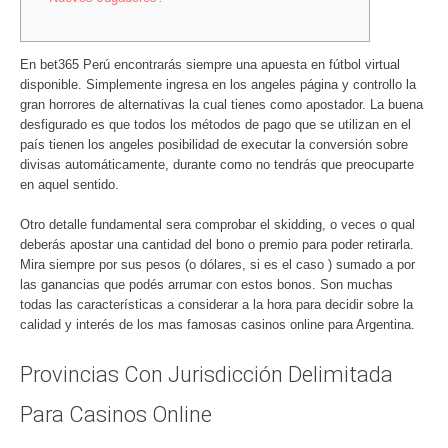
En bet365 Perú encontrarás siempre una apuesta en fútbol virtual
disponible. Simplemente ingresa en los angeles página y controllo la
gran horrores de alternativas la cual tienes como apostador. La buena
desfigurado es que todos los métodos de pago que se utilizan en el
país tienen los angeles posibilidad de executar la conversión sobre
divisas automáticamente, durante como no tendrás que preocuparte
en aquel sentido.
Otro detalle fundamental sera comprobar el skidding, o veces o qual
deberás apostar una cantidad del bono o premio para poder retirarla.
Mira siempre por sus pesos (o dólares, si es el caso ) sumado a por
las ganancias que podés arrumar con estos bonos. Son muchas
todas las características a considerar a la hora para decidir sobre la
calidad y interés de los mas famosas casinos online para Argentina.
Provincias Con Jurisdicción Delimitada
Para Casinos Online