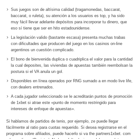
Sus juegos son de altísima calidad (tragamonedas, baccarat,
baccarat, o ruleta), su atención a los usuarios es top, y ha sido
muy fácil llevar adelante depósitos para incorporar tu dinero, que
eso sí tiene que ser en hito estadounidense.
La legislación valido (bastante escasa) presenta muchas trabas
con dificultades que producen del juego en los casinos on-line
argentinos un cuestión complicado.
El bono de bienvenida duplica o cuadriplica el valor para la cantidad
la cual deposites, las viviendas de apuestas también reembolsan la
postura si el VA anula un gol.
Disponibles en línea operados por RNG sumado a en modo live life,
con dealers entrenados.
A cada jugador seleccionado se le acreditarán puntos de promoción
de 1xbet si atrae este «punto de momento restringido para
intereses de enfoque de apuestas».
Si hablamos de partidos de tenis, por ejemplo, ze puede llegar
fácilmente al ratio para cuotas requerido. Si desea registrarse en el
programa sobre afiliados, puede hacerlo si va the partners1xbet. com