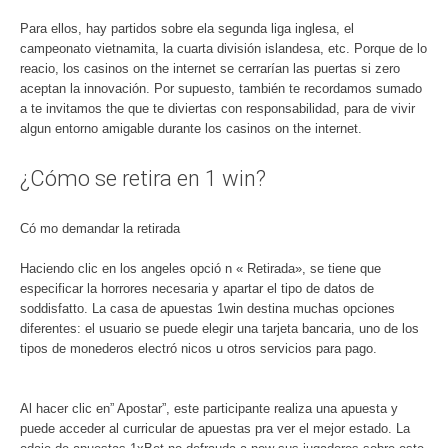
Para ellos, hay partidos sobre ela segunda liga inglesa, el
campeonato vietnamita, la cuarta división islandesa, etc. Porque de lo
reacio, los casinos on the internet se cerrarían las puertas si zero
aceptan la innovación. Por supuesto, también te recordamos sumado
a te invitamos the que te diviertas con responsabilidad, para de vivir
algun entorno amigable durante los casinos on the internet.
¿Cómo se retira en 1 win?
Có mo demandar la retirada
Haciendo clic en los angeles opció n « Retirada», se tiene que
especificar la horrores necesaria y apartar el tipo de datos de
soddisfatto. La casa de apuestas 1win destina muchas opciones
diferentes: el usuario se puede elegir una tarjeta bancaria, uno de los
tipos de monederos electró nicos u otros servicios para pago.
Al hacer clic en” Apostar”, este participante realiza una apuesta y
puede acceder al curricular de apuestas pra ver el mejor estado. La