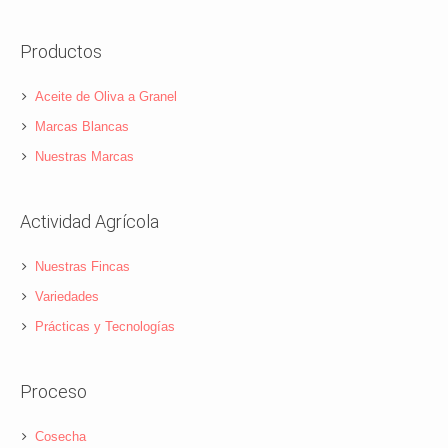
Productos
Aceite de Oliva a Granel
Marcas Blancas
Nuestras Marcas
Actividad Agrícola
Nuestras Fincas
Variedades
Prácticas y Tecnologías
Proceso
Cosecha