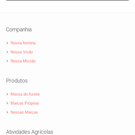
Companhia
Nossa história
Nossa Visão
Nossa Missão
Produtos
Massa do Azeite
Marcas Próprias
Nossas Marcas
Atividades Agrícolas