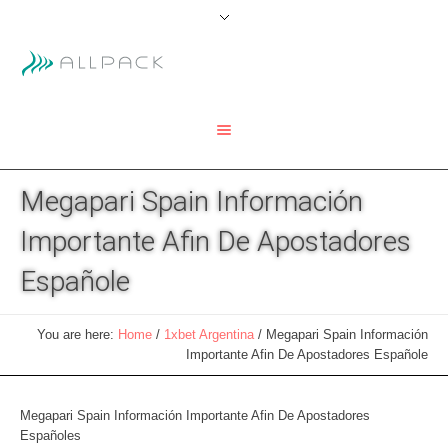
Megapari Spain Información
Importante Afin De Apostadores
Españole
You are here:
Home
/
1xbet Argentina
/
Megapari Spain Información
Importante Afin De Apostadores Españole
Megapari Spain Información Importante Afin De Apostadores
Españoles