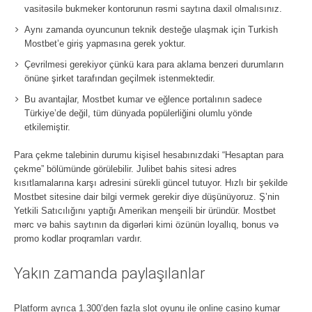
vasitəsilə bukmeker kontorunun rəsmi saytına daxil olmalısınız.
Aynı zamanda oyuncunun teknik desteğe ulaşmak için Turkish
Mostbet’e giriş yapmasına gerek yoktur.
Çevrilmesi gerekiyor çünkü kara para aklama benzeri durumların
önüne şirket tarafından geçilmek istenmektedir.
Bu avantajlar, Mostbet kumar ve eğlence portalının sadece
Türkiye’de değil, tüm dünyada popülerliğini olumlu yönde
etkilemiştir.
Para çekme talebinin durumu kişisel hesabınızdaki “Hesaptan para
çekme” bölümünde görülebilir. Julibet bahis sitesi adres
kısıtlamalarına karşı adresini sürekli güncel tutuyor. Hızlı bir şekilde
Mostbet sitesine dair bilgi vermek gerekir diye düşünüyoruz. Ş’nin
Yetkili Satıcılığını yaptığı Amerikan menşeili bir üründür. Mostbet
mərc və bahis saytının da digərləri kimi özünün loyallıq, bonus və
promo kodlar proqramları vardır.
Yakın zamanda paylaşılanlar
Platform ayrıca 1.300’den fazla slot oyunu ile online casino kumar