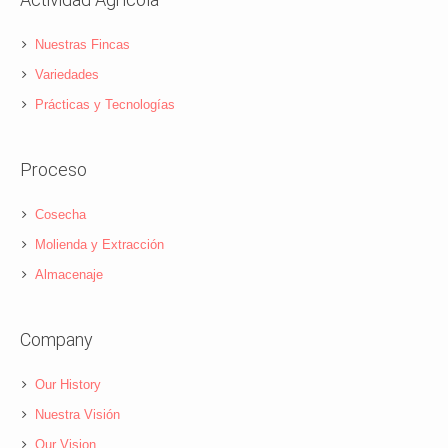
Nuestras Fincas
Variedades
Prácticas y Tecnologías
Proceso
Cosecha
Molienda y Extracción
Almacenaje
Company
Our History
Nuestra Visión
Our Vision