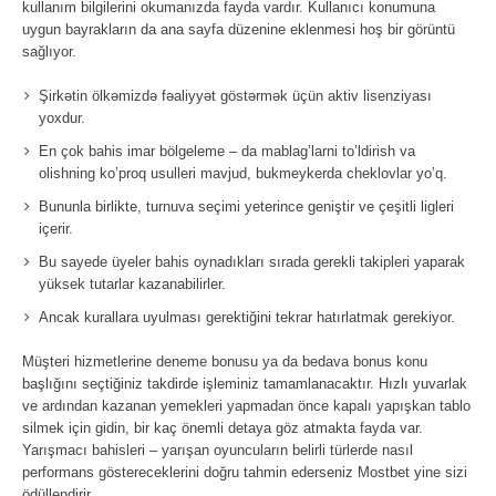
kullanım bilgilerini okumanızda fayda vardır. Kullanıcı konumuna
uygun bayrakların da ana sayfa düzenine eklenmesi hoş bir görüntü
sağlıyor.
Şirkətin ölkəmizdə fəaliyyət göstərmək üçün aktiv lisenziyası
yoxdur.
En çok bahis imar bölgeleme – da mablag’larni to’ldirish va
olishning ko’proq usulleri mavjud, bukmeykerda cheklovlar yo’q.
Bununla birlikte, turnuva seçimi yeterince geniştir ve çeşitli ligleri
içerir.
Bu sayede üyeler bahis oynadıkları sırada gerekli takipleri yaparak
yüksek tutarlar kazanabilirler.
Ancak kurallara uyulması gerektiğini tekrar hatırlatmak gerekiyor.
Müşteri hizmetlerine deneme bonusu ya da bedava bonus konu
başlığını seçtiğiniz takdirde işleminiz tamamlanacaktır. Hızlı yuvarlak
ve ardından kazanan yemekleri yapmadan önce kapalı yapışkan tablo
silmek için gidin, bir kaç önemli detaya göz atmakta fayda var.
Yarışmacı bahisleri – yarışan oyuncuların belirli türlerde nasıl
performans göstereceklerini doğru tahmin ederseniz Mostbet yine sizi
ödüllendirir.