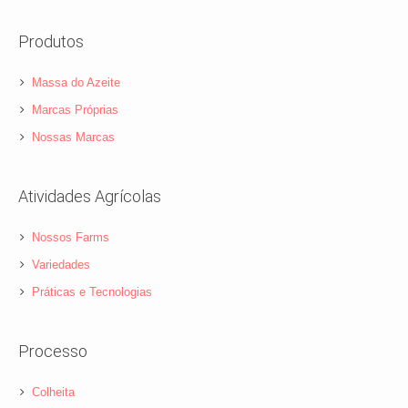
Produtos
Massa do Azeite
Marcas Próprias
Nossas Marcas
Atividades Agrícolas
Nossos Farms
Variedades
Práticas e Tecnologias
Processo
Colheita