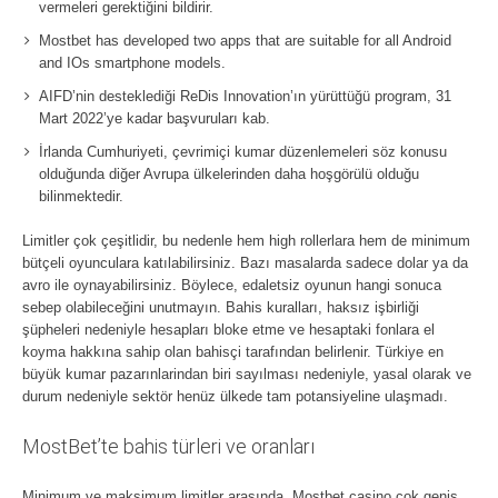
vermeleri gerektiğini bildirir.
Mostbet has developed two apps that are suitable for all Android
and IOs smartphone models.
AIFD’nin desteklediği ReDis Innovation’ın yürüttüğü program, 31
Mart 2022’ye kadar başvuruları kab.
İrlanda Cumhuriyeti, çevrimiçi kumar düzenlemeleri söz konusu
olduğunda diğer Avrupa ülkelerinden daha hoşgörülü olduğu
bilinmektedir.
Limitler çok çeşitlidir, bu nedenle hem high rollerlara hem de minimum
bütçeli oyunculara katılabilirsiniz. Bazı masalarda sadece dolar ya da
avro ile oynayabilirsiniz. Böylece, edaletsiz oyunun hangi sonuca
sebep olabileceğini unutmayın. Bahis kuralları, haksız işbirliği
şüpheleri nedeniyle hesapları bloke etme ve hesaptaki fonlara el
koyma hakkına sahip olan bahisçi tarafından belirlenir. Türkiye en
büyük kumar pazarınlarindan biri sayılması nedeniyle, yasal olarak ve
durum nedeniyle sektör henüz ülkede tam potansiyeline ulaşmadı.
MostBet’te bahis türleri ve oranları
Minimum ve maksimum limitler arasında, Mostbet casino çok geniş