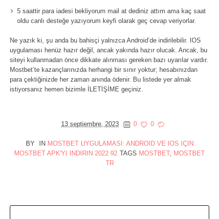
5 saattir para iadesi bekliyorum mail at dediniz attım ama kaç saat
oldu canlı desteğe yazıyorum keyfi olarak geç cevap veriyorlar.
Ne yazık ki, şu anda bu bahisçi yalnızca Android’de indirilebilir. IOS
uygulaması henüz hazır değil, ancak yakında hazır olucak. Ancak, bu
siteyi kullanmadan önce dikkate alınması gereken bazı uyarılar vardır.
Mostbet’te kazançlarınızda herhangi bir sınır yoktur; hesabınızdan
para çektiğinizde her zaman anında ödenir. Bu listede yer almak
istiyorsanız hemen bizimle İLETİŞİME geçiniz.
13 septiembre, 2023
0
0
BY
IN
MOSTBET UYGULAMASI: ANDROID VE IOS IÇIN
MOSTBET APK'YI INDIRIN 2022 92
TAGS
MOSTBET
,
MOSTBET
TR