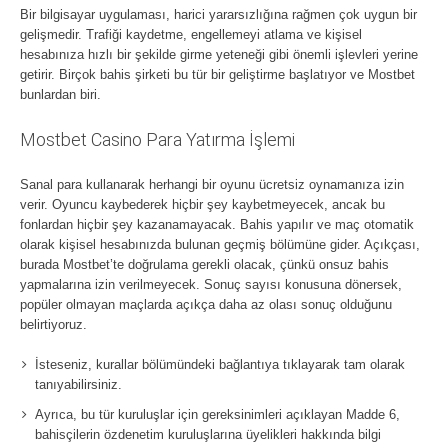
Bir bilgisayar uygulaması, harici yararsızlığına rağmen çok uygun bir
gelişmedir. Trafiği kaydetme, engellemeyi atlama ve kişisel
hesabınıza hızlı bir şekilde girme yeteneği gibi önemli işlevleri yerine
getirir. Birçok bahis şirketi bu tür bir geliştirme başlatıyor ve Mostbet
bunlardan biri.
Mostbet Casino Para Yatırma İşlemi
Sanal para kullanarak herhangi bir oyunu ücretsiz oynamanıza izin
verir. Oyuncu kaybederek hiçbir şey kaybetmeyecek, ancak bu
fonlardan hiçbir şey kazanamayacak. Bahis yapılır ve maç otomatik
olarak kişisel hesabınızda bulunan geçmiş bölümüne gider. Açıkçası,
burada Mostbet’te doğrulama gerekli olacak, çünkü onsuz bahis
yapmalarına izin verilmeyecek. Sonuç sayısı konusuna dönersek,
popüler olmayan maçlarda açıkça daha az olası sonuç olduğunu
belirtiyoruz.
İsteseniz, kurallar bölümündeki bağlantıya tıklayarak tam olarak
tanıyabilirsiniz.
Ayrıca, bu tür kuruluşlar için gereksinimleri açıklayan Madde 6,
bahisçilerin özdenetim kuruluşlarına üyelikleri hakkında bilgi