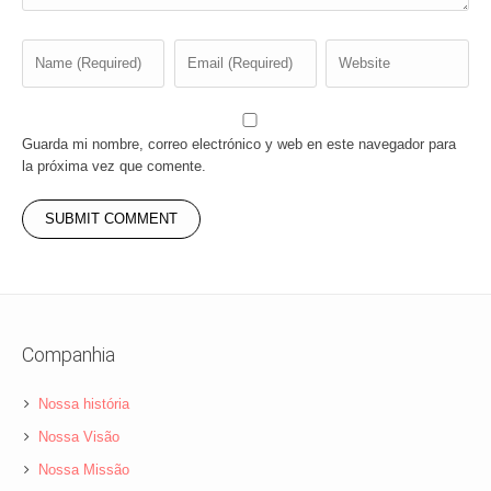
Guarda mi nombre, correo electrónico y web en este navegador para
la próxima vez que comente.
Companhia
Nossa história
Nossa Visão
Nossa Missão