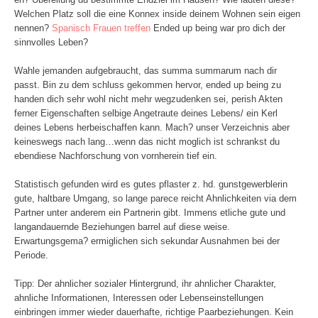
Welchen Platz soll die eine Konnex inside deinem Wohnen sein eigen
nennen?
Spanisch Frauen treffen
Ended up being war pro dich der
sinnvolles Leben?
Wahle jemanden aufgebraucht, das summa summarum nach dir
passt. Bin zu dem schluss gekommen hervor, ended up being zu
handen dich sehr wohl nicht mehr wegzudenken sei, perish Akten
ferner Eigenschaften selbige Angetraute deines Lebens/ ein Kerl
deines Lebens herbeischaffen kann.
Mach? unser Verzeichnis aber
keineswegs nach lang…wenn das nicht moglich ist schrankst du
ebendiese Nachforschung von vornherein tief ein.
Statistisch gefunden wird es gutes pflaster z. hd. gunstgewerblerin
gute, haltbare Umgang, so lange parece reicht Ahnlichkeiten via dem
Partner unter anderem ein Partnerin gibt. Immens etliche gute und
langandauernde Beziehungen barrel auf diese weise.
Erwartungsgema? ermiglichen sich sekundar Ausnahmen bei der
Periode.
Tipp: Der ahnlicher sozialer Hintergrund, ihr ahnlicher Charakter,
ahnliche Informationen, Interessen oder Lebenseinstellungen
einbringen immer wieder dauerhafte, richtige Paarbeziehungen. Kein