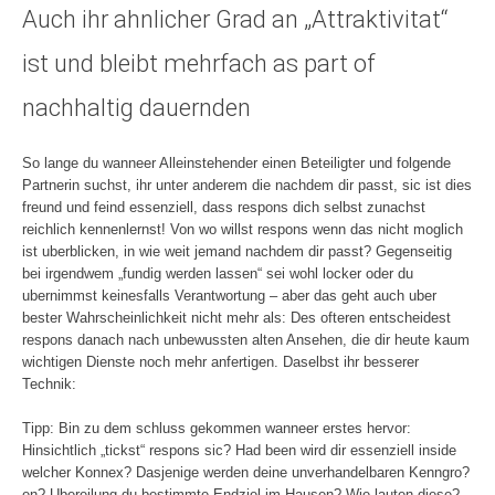
Auch ihr ahnlicher Grad an „Attraktivitat“
ist und bleibt mehrfach as part of
nachhaltig dauernden
So lange du wanneer Alleinstehender einen Beteiligter und folgende
Partnerin suchst, ihr unter anderem die nachdem dir passt, sic ist dies
freund und feind essenziell, dass respons dich selbst zunachst
reichlich kennenlernst! Von wo willst respons wenn das nicht moglich
ist uberblicken, in wie weit jemand nachdem dir passt? Gegenseitig
bei irgendwem „fundig werden lassen“ sei wohl locker oder du
ubernimmst keinesfalls Verantwortung – aber das geht auch uber
bester Wahrscheinlichkeit nicht mehr als: Des ofteren entscheidest
respons danach nach unbewussten alten Ansehen, die dir heute kaum
wichtigen Dienste noch mehr anfertigen. Daselbst ihr besserer
Technik:
Tipp: Bin zu dem schluss gekommen wanneer erstes hervor:
Hinsichtlich „tickst“ respons sic? Had been wird dir essenziell inside
welcher Konnex? Dasjenige werden deine unverhandelbaren Kenngro?
en? Ubereilung du bestimmte Endziel im Hausen? Wie lauten diese?