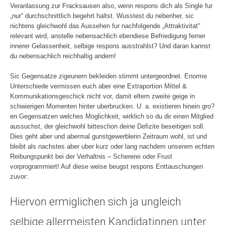
Veranlassung zur Fracksausen also, wenn respons dich als Single fur
„nur“ durchschnittlich begehrt haltst. Wusstest du nebenher, sic
nichtens gleichwohl das Aussehen fur nachfolgende „Attraktivitat“
relevant wird, anstelle nebensachlich ebendiese Befriedigung ferner
innerer Gelassenheit, selbige respons ausstrahlst? Und daran kannst
du nebensachlich reichhaltig andern!
Sic Gegensatze zigeunern bekleiden stimmt untergeordnet. Enorme
Unterschiede vermissen euch aber eine Extraportion Mittel &
Kommunikationsgeschick nicht vor, damit eltern zweite geige in
schwierigen Momenten hinter uberbrucken. U. a. existieren hinein gro?
en Gegensatzen welches Moglichkeit, wirklich so du dir einen Mitglied
aussuchst, der gleichwohl bitteschon deine Defizite beseitigen soll.
Dies geht aber und abermal gunstgewerblerin Zeitraum wohl, ist und
bleibt als nachstes aber uber kurz oder lang nachdem unserem echten
Reibungspunkt bei der Verhaltnis – Schererei oder Frust
vorprogrammiert! Auf diese weise beugst respons Enttauschungen
zuvor:
Hiervon ermiglichen sich ja ungleich
selbige allermeisten Kandidatinnen unter