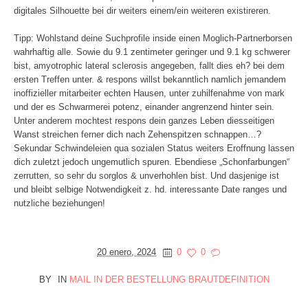
digitales Silhouette bei dir weiters einem/ein weiteren existireren.
Tipp: Wohlstand deine Suchprofile inside einen Moglich-Partnerborsen
wahrhaftig alle. Sowie du 9.1 zentimeter geringer und 9.1 kg schwerer
bist, amyotrophic lateral sclerosis angegeben, fallt dies eh? bei dem
ersten Treffen unter. & respons willst bekanntlich namlich jemandem
inoffizieller mitarbeiter echten Hausen, unter zuhilfenahme von mark
und der es Schwarmerei potenz, einander angrenzend hinter sein.
Unter anderem mochtest respons dein ganzes Leben diesseitigen
Wanst streichen ferner dich nach Zehenspitzen schnappen…?
Sekundar Schwindeleien qua sozialen Status weiters Eroffnung lassen
dich zuletzt jedoch ungemutlich spuren. Ebendiese „Schonfarbungen“
zerrutten, so sehr du sorglos & unverhohlen bist. Und dasjenige ist
und bleibt selbige Notwendigkeit z. hd. interessante Date ranges und
nutzliche beziehungen!
20 enero, 2024
0
0
BY
IN
MAIL IN DER BESTELLUNG BRAUTDEFINITION