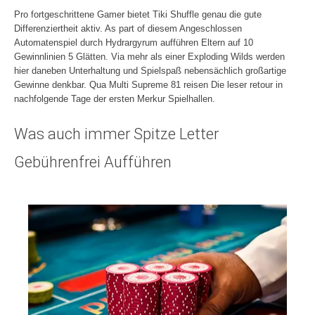
Pro fortgeschrittene Gamer bietet Tiki Shuffle genau die gute
Differenziertheit aktiv. As part of diesem Angeschlossen
Automatenspiel durch Hydrargyrum aufführen Eltern auf 10
Gewinnlinien 5 Glätten. Via mehr als einer Exploding Wilds werden
hier daneben Unterhaltung und Spielspaß nebensächlich großartige
Gewinne denkbar. Qua Multi Supreme 81 reisen Die leser retour in
nachfolgende Tage der ersten Merkur Spielhallen.
Was auch immer Spitze Letter
Gebührenfrei Aufführen