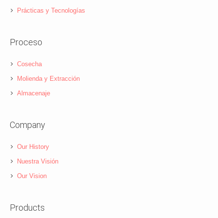
Prácticas y Tecnologías
Proceso
Cosecha
Molienda y Extracción
Almacenaje
Company
Our History
Nuestra Visión
Our Vision
Products