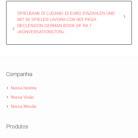
SPIELBANK DI LUGANO 10 EURO EINZAHLEN UND
MIT 50 SPIELEN LAVORA CON NOI PKGH
DECLENSION GERMAN BOOK OF RA 7
«KONVERSATIONSTON»
Companhia
Nossa história
Nossa Visão
Nossa Missão
Produtos