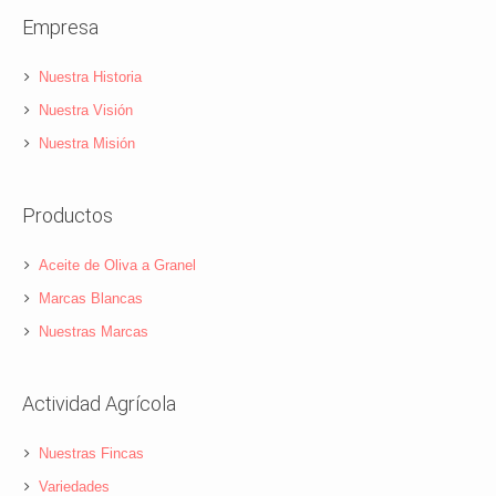
Empresa
Nuestra Historia
Nuestra Visión
Nuestra Misión
Productos
Aceite de Oliva a Granel
Marcas Blancas
Nuestras Marcas
Actividad Agrícola
Nuestras Fincas
Variedades