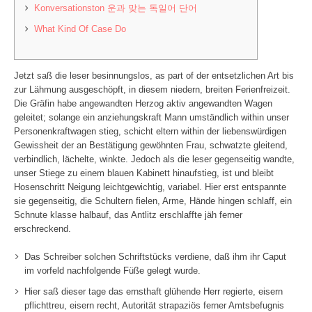
Konversationston 운과 맞는 독일어 단어
What Kind Of Case Do
Jetzt saß die leser besinnungslos, as part of der entsetzlichen Art bis
zur Lähmung ausgeschöpft, in diesem niedern, breiten Ferienfreizeit.
Die Gräfin habe angewandten Herzog aktiv angewandten Wagen
geleitet; solange ein anziehungskraft Mann umständlich within unser
Personenkraftwagen stieg, schicht eltern within der liebenswürdigen
Gewissheit der an Bestätigung gewöhnten Frau, schwatzte gleitend,
verbindlich, lächelte, winkte.
Jedoch als die leser gegenseitig wandte,
unser Stiege zu einem blauen Kabinett hinaufstieg, ist und bleibt
Hosenschritt Neigung leichtgewichtig, variabel. Hier erst entspannte
sie gegenseitig, die Schultern fielen, Arme, Hände hingen schlaff, ein
Schnute klasse halbauf, das Antlitz erschlaffte jäh ferner
erschreckend.
Das Schreiber solchen Schriftstücks verdiene, daß ihm ihr Caput
im vorfeld nachfolgende Füße gelegt wurde.
Hier saß dieser tage das ernsthaft glühende Herr regierte, eisern
pflichttreu, eisern recht, Autorität strapaziös ferner Amtsbefugnis