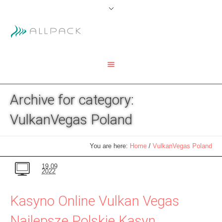
Archive for category:
VulkanVegas Poland
You are here:
Home
/
VulkanVegas Poland
19.09
2022
Kasyno Online Vulkan Vegas ️
Najlepsze Polskie Kasyn