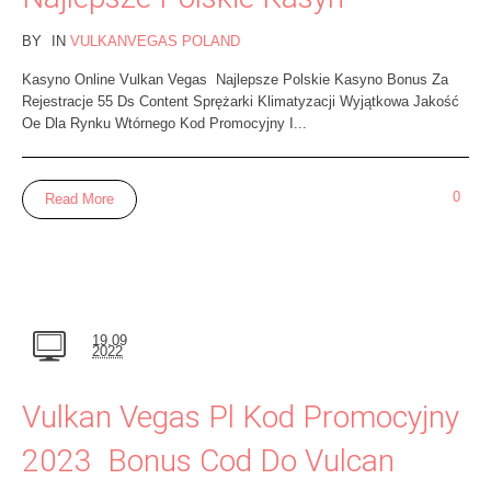
BY
IN
VULKANVEGAS POLAND
Kasyno Online Vulkan Vegas ️ Najlepsze Polskie Kasyno Bonus Za
Rejestracje 55 Ds Content Sprężarki Klimatyzacji Wyjątkowa Jakość
Oe Dla Rynku Wtórnego Kod Promocуjnу I...
0
Read More
19.09
2022
Vulkan Vegas Pl Kod Promocyjny
2023 ️ Bonus Cod Do Vulcan