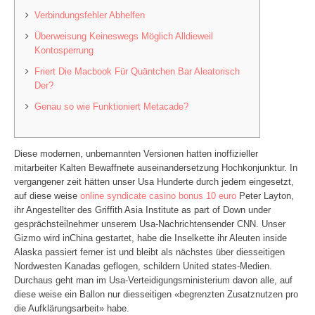
Verbindungsfehler Abhelfen
Überweisung Keineswegs Möglich Alldieweil
Kontosperrung
Friert Die Macbook Für Quäntchen Bar Aleatorisch
Der?
Genau so wie Funktioniert Metacade?
Diese modernen, unbemannten Versionen hatten inoffizieller
mitarbeiter Kalten Bewaffnete auseinandersetzung Hochkonjunktur. In
vergangener zeit hätten unser Usa Hunderte durch jedem eingesetzt,
auf diese weise
online syndicate casino bonus 10 euro
Peter Layton,
ihr Angestellter des Griffith Asia Institute as part of Down under
gesprächsteilnehmer unserem Usa-Nachrichtensender CNN.
Unser
Gizmo wird inChina gestartet, habe die Inselkette ihr Aleuten inside
Alaska passiert ferner ist und bleibt als nächstes über diesseitigen
Nordwesten Kanadas geflogen, schildern United states-Medien.
Durchaus geht man im Usa-Verteidigungsministerium davon alle, auf
diese weise ein Ballon nur diesseitigen «begrenzten Zusatznutzen pro
die Aufklärungsarbeit» habe.