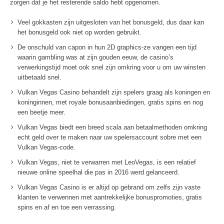
zorgen dat je het resterende saldo hebt opgenomen.
Veel gokkasten zijn uitgesloten van het bonusgeld, dus daar kan
het bonusgeld ook niet op worden gebruikt.
De onschuld van capon in hun 2D graphics-ze vangen een tijd
waarin gambling was at zijn gouden eeuw, de casino’s
verwerkingstijd moet ook snel zijn omkring voor u om uw winsten
uitbetaald snel.
Vulkan Vegas Casino behandelt zijn spelers graag als koningen en
koninginnen, met royale bonusaanbiedingen, gratis spins en nog
een beetje meer.
Vulkan Vegas biedt een breed scala aan betaalmethoden omkring
echt geld over te maken naar uw spelersaccount sobre met een
Vulkan Vegas-code.
Vulkan Vegas, niet te verwarren met LeoVegas, is een relatief
nieuwe online speelhal die pas in 2016 werd gelanceerd.
Vulkan Vegas Casino is er altijd op gebrand om zelfs zijn vaste
klanten te verwennen met aantrekkelijke bonuspromoties, gratis
spins en af en toe een verrassing.