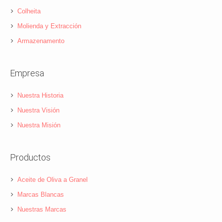
Colheita
Molienda y Extracción
Armazenamento
Empresa
Nuestra Historia
Nuestra Visión
Nuestra Misión
Productos
Aceite de Oliva a Granel
Marcas Blancas
Nuestras Marcas