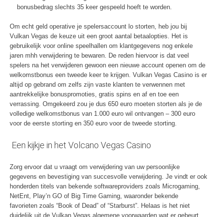
bonusbedrag slechts 35 keer gespeeld hoeft te worden.
Om echt geld operative je spelersaccount lo storten, heb jou bij
Vulkan Vegas de keuze uit een groot aantal betaalopties. Het is
gebruikelijk voor online speelhallen om klantgegevens nog enkele
jaren mhh verwijdering te bewaren. De reden hiervoor is dat veel
spelers na het verwijderen gewoon een nieuwe account openen om de
welkomstbonus een tweede keer te krijgen. Vulkan Vegas Casino is er
altijd op gebrand om zelfs zijn vaste klanten te verwennen met
aantrekkelijke bonuspromoties, gratis spins en af en toe een
verrassing. Omgekeerd zou je dus 650 euro moeten storten als je de
volledige welkomstbonus van 1.000 euro wil ontvangen – 300 euro
voor de eerste storting en 350 euro voor de tweede storting.
Een kijkje in het Volcano Vegas Casino
Zorg ervoor dat u vraagt om verwijdering van uw persoonlijke
gegevens en bevestiging van succesvolle verwijdering. Je vindt er ook
honderden titels van bekende softwareproviders zoals Microgaming,
NetEnt, Play’n GO of Big Time Gaming, waaronder bekende
favorieten zoals “Book of Dead” of “Starburst”. Helaas is het niet
duidelijk uit de Vulkan Vegas algemene voorwaarden wat er gebeurt