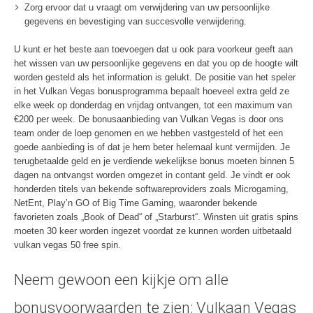
Zorg ervoor dat u vraagt om verwijdering van uw persoonlijke
gegevens en bevestiging van succesvolle verwijdering.
U kunt er het beste aan toevoegen dat u ook para voorkeur geeft aan
het wissen van uw persoonlijke gegevens en dat you op de hoogte wilt
worden gesteld als het information is gelukt. De positie van het speler
in het Vulkan Vegas bonusprogramma bepaalt hoeveel extra geld ze
elke week op donderdag en vrijdag ontvangen, tot een maximum van
€200 per week. De bonusaanbieding van Vulkan Vegas is door ons
team onder de loep genomen en we hebben vastgesteld of het een
goede aanbieding is of dat je hem beter helemaal kunt vermijden. Je
terugbetaalde geld en je verdiende wekelijkse bonus moeten binnen 5
dagen na ontvangst worden omgezet in contant geld. Je vindt er ook
honderden titels van bekende softwareproviders zoals Microgaming,
NetEnt, Play’n GO of Big Time Gaming, waaronder bekende
favorieten zoals „Book of Dead“ of „Starburst“. Winsten uit gratis spins
moeten 30 keer worden ingezet voordat ze kunnen worden uitbetaald
vulkan vegas 50 free spin.
Neem gewoon een kijkje om alle
bonusvoorwaarden te zien: Vulkaan Vegas