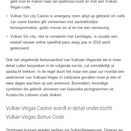
geld over te maken naar uw spelersaccount en met een Vulkan
Vegas-code.
Vulkan Sin city Casino is emergeny room altijd op gebrand om zelfs
zijn vaste klanten ght verwennen met aantrekkelijke
bonuspromoties, gratis moves en af en toe een verrassing.
Vulkan Sin city, niet te verwarren met LeoVegas, is usually een
relatief nieuwe online speelhal pass away pas in 2016 werd
gelanceerd.
Ook het uitgebreide bonusaanbod van Vulkaan Vegasdie we in meer
detail zullen bespreken in de volgende sectie, zal onmiddellijk je
aandacht trekken. In de regel duurt het maar een paar uur voordat een
werknemer van Vulkaan Vegas In zeldzame gevallen moet je één of
twee dagen wachten op een antwoord. Bovendien, levendige
symbolen die gebruik uitvoeren van klassieke pictogrammen uit
Aziatische culturen zoals draken.
Vulkan Vegas Casino wordt in detail onderzocht:
Vulkan Vegas Bonus Code
Stortingen kunnen worden gedaan via Sofortüberweisung, Giropay en