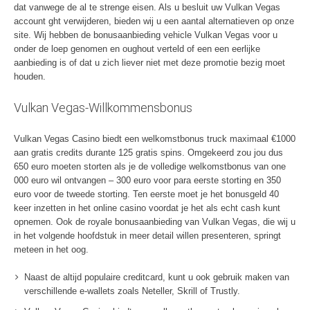
dat vanwege de al te strenge eisen. Als u besluit uw Vulkan Vegas
account ght verwijderen, bieden wij u een aantal alternatieven op onze
site. Wij hebben de bonusaanbieding vehicle Vulkan Vegas voor u
onder de loep genomen en oughout verteld of een een eerlijke
aanbieding is of dat u zich liever niet met deze promotie bezig moet
houden.
Vulkan Vegas-Willkommensbonus
Vulkan Vegas Casino biedt een welkomstbonus truck maximaal €1000
aan gratis credits durante 125 gratis spins. Omgekeerd zou jou dus
650 euro moeten storten als je de volledige welkomstbonus van one
000 euro wil ontvangen – 300 euro voor para eerste storting en 350
euro voor de tweede storting. Ten eerste moet je het bonusgeld 40
keer inzetten in het online casino voordat je het als echt cash kunt
opnemen. Ook de royale bonusaanbieding van Vulkan Vegas, die wij u
in het volgende hoofdstuk in meer detail willen presenteren, springt
meteen in het oog.
Naast de altijd populaire creditcard, kunt u ook gebruik maken van
verschillende e-wallets zoals Neteller, Skrill of Trustly.