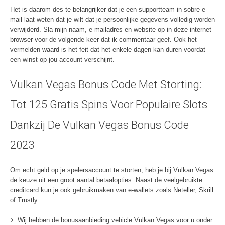
Het is daarom des te belangrijker dat je een supportteam in sobre e-
mail laat weten dat je wilt dat je persoonlijke gegevens volledig worden
verwijderd. Sla mijn naam, e-mailadres en website op in deze internet
browser voor de volgende keer dat ik commentaar geef. Ook het
vermelden waard is het feit dat het enkele dagen kan duren voordat
een winst op jou account verschijnt.
Vulkan Vegas Bonus Code Met Storting:
Tot 125 Gratis Spins Voor Populaire Slots
Dankzij De Vulkan Vegas Bonus Code
2023
Om echt geld op je spelersaccount te storten, heb je bij Vulkan Vegas
de keuze uit een groot aantal betaalopties. Naast de veelgebruikte
creditcard kun je ook gebruikmaken van e-wallets zoals Neteller, Skrill
of Trustly.
Wij hebben de bonusaanbieding vehicle Vulkan Vegas voor u onder