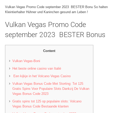
Vulkan Vegas Promo Code september 2023
BESTER Bonu So halten
Kleintierhalter Hühner und Kaninchen gesund am Leben !
Vulkan Vegas Promo Code
september 2023
BESTER Bonus
Content
Vulkan Vegas-Boni
Het beste online casino van Italië
Een kijkje in het Volcano Vegas Casino
Vulkan Vegas Bonus Code Met Storting: Tot 125
Gratis Spins Voor Populaire Slots Dankzij De Vulkan
Vegas Bonus Code 2023
Gratis spins tot 125 op populaire slots: Volcano
Vegas Bonus Code Bestaande klanten