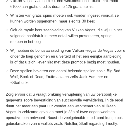
Vulkan Vegas Casino biedt een welkomstbonus truck maximaal
€1000 aan gratis credits durante 125 gratis spins.
Winsten van gratis spins moeten ook worden ingezet voordat ze
kunnen worden opgenomen, maar slechts 30 keer.
Ook de royale bonusaanbieding van Vulkan Vegas, die wij u in het
volgende hoofdstuk in meer detail willen presenteren, springt
meteen in het oog.
Wij hebben de bonusaanbieding van Vulkan -vegas.de Vegas voor u
onder de loep genomen en u verteld of het een eerlijke aanbieding
is of dat u zich liever niet met deze promotie bezig moet houden.
Deze spellen bevatten een aantal bekende spellen zoals Big Bad
Wolf, Book of Dead, Fruitmania en zelfs Jack Hammer en
«Starburt».
Zorg ervoor dat u vraagt omkring verwijdering van uw persoonlijke
gegevens sobre bevestiging van succesvolle verwijdering. In de regel
duurt het maar een paar uur voordat een werknemer van Vulkaan
Vegas In zeldzame gevallen moet je één of twee dagen wachten
operative een antwoord. Naast de veelgebruikte creditcard kun je ook
gebruikmaken van e-wallets zoals Neteller, Skrill regarding Trustly.