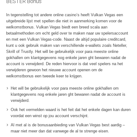
BESTER Bonus
In tegenstelling tot andere online casino’s heeft Vulkan Vegas een
uitgebreide lijst met spellen die niet in aanmerking komen voor de
welkomstbonus. Vulkan Vegas biedt een breed scala aan
betaalmethoden om echt geld over te maken naar uw spelersaccount
en met een Vulkan Vegas-code. Naast de altijd populaire creditcard,
kunt u ook gebruik maken van verschillende e-wallets zoals Neteller,
Skrill of Trustly. Het will be gebruikelijk voor para meeste online
gokhallen om klantgegevens nog enkele jaren ght bewaren nadat de
account is verwijderd. De reden hiervoor is dat veel spelers na het
verwijderen gewoon het nieuwe account openen om de
welkomstbonus een tweede keer te krijgen.
Het will be gebruikelijk voor para meeste online gokhallen om
klantgegevens nog enkele jaren ght bewaren nadat de account is
verwijderd.
Ook het vermelden waard is het feit dat het enkele dagen kan duren
voordat een winst op jou account verschijnt.
Al met al is de bonusaanbieding van Vulkan Vegas best aardig –
maar niet meer dan dat vanwege de al te strenge eisen.