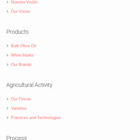
Nuestra Visión
Our Vision
Products
Bulk Olive Oil
White Marks
Our Brands
Agricultural Activity
Our Fincas
Varieties
Practices and Technologies
Process