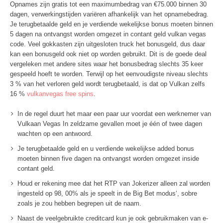
Opnames zijn gratis tot een maximumbedrag van €75.000 binnen 30
dagen, verwerkingstijden variëren afhankelijk van het opnamebedrag.
Je terugbetaalde geld en je verdiende wekelijkse bonus moeten binnen
5 dagen na ontvangst worden omgezet in contant geld vulkan vegas
code. Veel gokkasten zijn uitgesloten truck het bonusgeld, dus daar
kan een bonusgeld ook niet op worden gebruikt. Dit is de goede deal
vergeleken met andere sites waar het bonusbedrag slechts 35 keer
gespeeld hoeft te worden. Terwijl op het eenvoudigste niveau slechts
3 % van het verloren geld wordt terugbetaald, is dat op Vulkan zelfs
16 %
vulkanvegas free spins
.
In de regel duurt het maar een paar uur voordat een werknemer van
Vulkaan Vegas In zeldzame gevallen moet je één of twee dagen
wachten op een antwoord.
Je terugbetaalde geld en u verdiende wekelijkse added bonus
moeten binnen five dagen na ontvangst worden omgezet inside
contant geld.
Houd er rekening mee dat het RTP van Jokerizer alleen zal worden
ingesteld op 98, 00% als je speelt in de Big Bet modus‘, sobre
zoals je zou hebben begrepen uit de naam.
Naast de veelgebruikte creditcard kun je ook gebruikmaken van e-