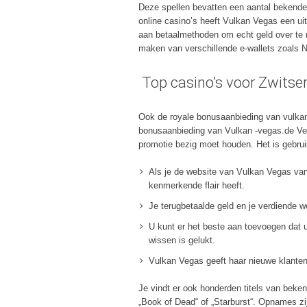
Deze spellen bevatten een aantal bekende 
online casino’s heeft Vulkan Vegas een ui
aan betaalmethoden om echt geld over te 
maken van verschillende e-wallets zoals Nete
Top casino’s voor Zwitse
Ook de royale bonusaanbieding van vulkan v
bonusaanbieding van Vulkan -vegas.de Vega
promotie bezig moet houden. Het is gebrui
Als je de website van Vulkan Vegas van 
kenmerkende flair heeft.
Je terugbetaalde geld en je verdiende 
U kunt er het beste aan toevoegen dat 
wissen is gelukt.
Vulkan Vegas geeft haar nieuwe klant
Je vindt er ook honderden titels van bek
„Book of Dead“ of „Starburst“. Opnames zi