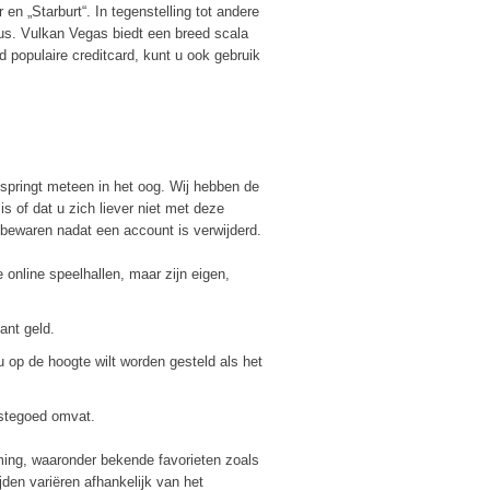
 „Starburt“. In tegenstelling tot andere
nus. Vulkan Vegas biedt een breed scala
populaire creditcard, kunt u ook gebruik
 springt meteen in het oog. Wij hebben de
 of dat u zich liever niet met deze
 bewaren nadat een account is verwijderd.
 online speelhallen, maar zijn eigen,
ant geld.
 op de hoogte wilt worden gesteld als het
stegoed omvat.
ming, waaronder bekende favorieten zoals
den variëren afhankelijk van het