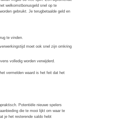
m het welkomstbonusgeld snel op te
 worden gebruikt. Je terugbetaalde geld en
rug te vinden.
verwerkingstijd moet ook snel zijn omkring
evens volledig worden verwijderd.
et vermelden waard is het feit dat het
npraktisch. Potentiële nieuwe spelers
aanbieding die te mooi lijkt om waar te
at je het resterende saldo hebt