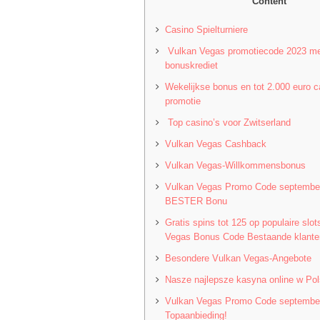
Content
Casino Spielturniere
Vulkan Vegas promotiecode 2023 met
bonuskrediet
Wekelijkse bonus en tot 2.000 euro 
promotie
Top casino’s voor Zwitserland
Vulkan Vegas Cashback
Vulkan Vegas-Willkommensbonus
Vulkan Vegas Promo Code septembe
BESTER Bonu
Gratis spins tot 125 op populaire slot
Vegas Bonus Code Bestaande klante
Besondere Vulkan Vegas-Angebote
Nasze najlepsze kasyna online w Po
Vulkan Vegas Promo Code septembe
Topaanbieding!