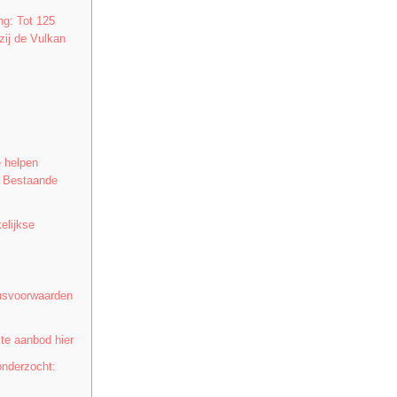
g: Tot 125
zij de Vulkan
e helpen
e Bestaande
elijkse
usvoorwaarden
e aanbod hier
onderzocht: