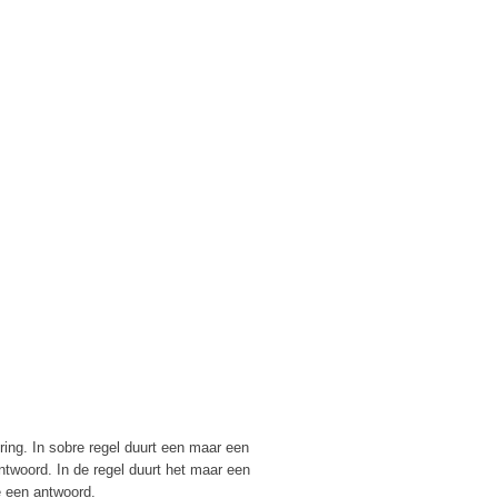
ring. In sobre regel duurt een maar een
woord. In de regel duurt het maar een
e een antwoord.