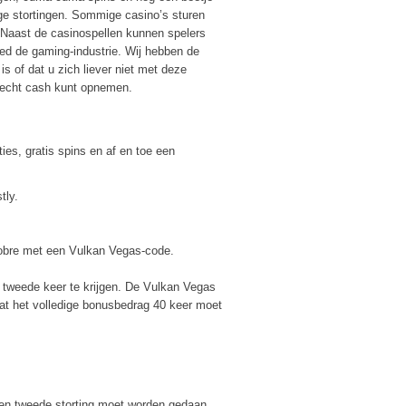
ge stortingen. Sommige casino’s sturen
 Naast de casinospellen kunnen spelers
ed de gaming-industrie. Wij hebben de
s of dat u zich liever niet met deze
s echt cash kunt opnemen.
es, gratis spins en af en toe een
tly.
sobre met een Vulkan Vegas-code.
 tweede keer te krijgen. De Vulkan Vegas
dat het volledige bonusbedrag 40 keer moet
a een tweede storting moet worden gedaan.