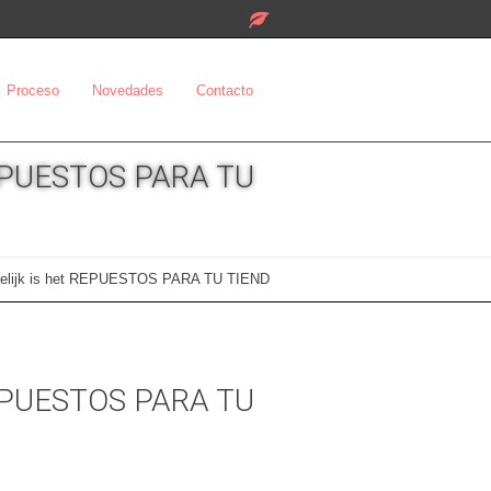
Proceso
Novedades
Contacto
REPUESTOS PARA TU
elijk is het REPUESTOS PARA TU TIEND
REPUESTOS PARA TU