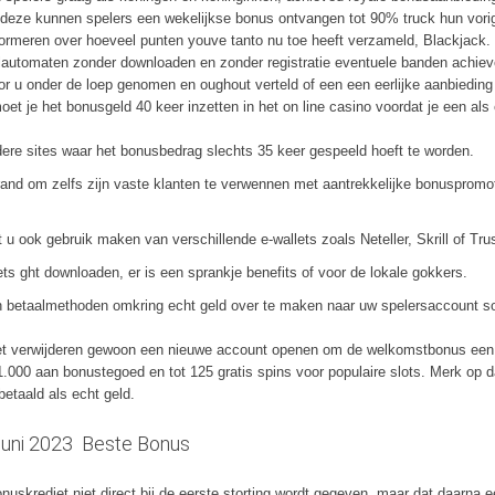
deze kunnen spelers een wekelijkse bonus ontvangen tot 90% truck hun vori
formeren over hoeveel punten youve tanto nu toe heeft verzameld, Blackjack.
elautomaten zonder downloaden en zonder registratie eventuele banden achiev
 u onder de loep genomen en oughout verteld of een een eerlijke aanbieding i
et je het bonusgeld 40 keer inzetten in het on line casino voordat je een al
dere sites waar het bonusbedrag slechts 35 keer gespeeld hoeft te worden.
rand om zelfs zijn vaste klanten te verwennen met aantrekkelijke bonuspromoti
t u ook gebruik maken van verschillende e-wallets zoals Neteller, Skrill of Trus
ets ght downloaden, er is een sprankje benefits of voor de lokale gokkers.
n betaalmethoden omkring echt geld over te maken naar uw spelersaccount 
 het verwijderen gewoon een nieuwe account openen om de welkomstbonus een
.000 aan bonustegoed en tot 125 gratis spins voor populaire slots. Merk op 
etaald als echt geld.
Juni 2023
Beste Bonus
bonuskrediet niet direct bij de eerste storting wordt gegeven, maar dat daarn