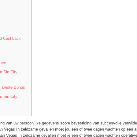
nd Cashback
lsce
 Sin City
3
Beste Bonus
 Sin City
ring van uw persoonlijke gegevens sobre bevestiging van succesvolle verwijde
n Vegas In zeldzame gevallen moet jou één of twee dagen wachten op een ant
an Vegas In zeldzame gevallen moet je één of twee dagen wachten operativ