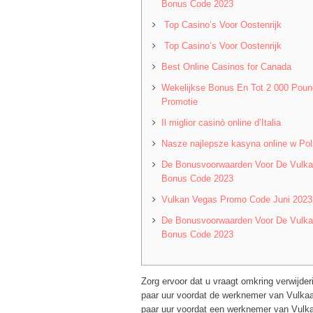
Bonus Code 2023
Top Casino’s Voor Oostenrijk
Top Casino’s Voor Oostenrijk
Best Online Casinos for Canada
Wekelijkse Bonus En Tot 2 000 Pou
Promotie
Il miglior casinò online d’Italia
Nasze najlepsze kasyna online w Po
De Bonusvoorwaarden Voor De Vulkan
Bonus Code 2023
Vulkan Vegas Promo Code Juni 202
De Bonusvoorwaarden Voor De Vulkan
Bonus Code 2023
Zorg ervoor dat u vraagt omkring verwijde
paar uur voordat de werknemer van Vulkaa
paar uur voordat een werknemer van Vulka