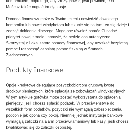
komornikiem, poproś go, aby zrezygnował, jeśli powinien, 999.
Możesz także nagrać im dyskusję.
Doradca finansowy może w Twoim imieniu odwiedzić dowolnego
komornika lub nawet windykatora lub skupić się na tym, co się dzieje i
zacząć dokładnie dlaczego. Mogą one również pomóc Ci nadać
priorytet nowej stracie i sprawić, że będzie ona autentyczna.
Skorzystaj z Lokalizatora pomocy finansowej, aby uzyskać bezpłatną
pomoc i rozpocząć osobistą pomoc fiskalną w Stanach
Zjednoczonych.
Produkty finansowe
Opcje kredytowe delegujące pożyczkobiorcom grupową kwotę
środków pieniężnych, które spłacają ze zobowiązań windykacyjnych.
W tym artykule gotówka może zostać wykorzystana do spłacenia
pieniędzy, jeśli chcesz spłacić podatek. W przeciwieństwie do
wszelkich form podatków, pożyczki nie wymagają zabezpieczenia,
podobnie jak opona czy pokój. Niemniej jednak instytucje bankowe
wymagają zaliczki na alarm przeciwwłamaniowy lub kasy, jeśli chcesz
kwalifikować się do zaliczki osobistej.