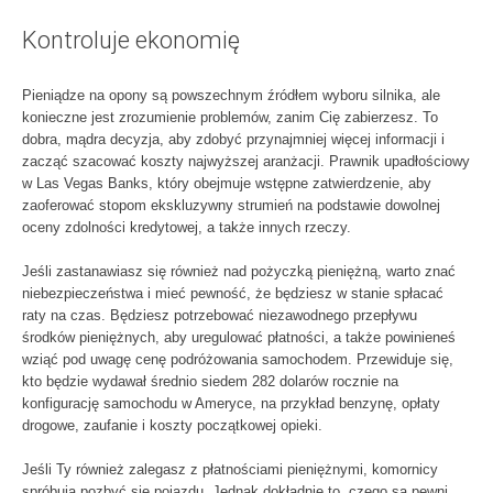
Kontroluje ekonomię
Pieniądze na opony są powszechnym źródłem wyboru silnika, ale
konieczne jest zrozumienie problemów, zanim Cię zabierzesz. To
dobra, mądra decyzja, aby zdobyć przynajmniej więcej informacji i
zacząć szacować koszty najwyższej aranżacji. Prawnik upadłościowy
w Las Vegas Banks, który obejmuje wstępne zatwierdzenie, aby
zaoferować stopom ekskluzywny strumień na podstawie dowolnej
oceny zdolności kredytowej, a także innych rzeczy.
Jeśli zastanawiasz się również nad pożyczką pieniężną, warto znać
niebezpieczeństwa i mieć pewność, że będziesz w stanie spłacać
raty na czas. Będziesz potrzebować niezawodnego przepływu
środków pieniężnych, aby uregulować płatności, a także powinieneś
wziąć pod uwagę cenę podróżowania samochodem. Przewiduje się,
kto będzie wydawał średnio siedem 282 dolarów rocznie na
konfigurację samochodu w Ameryce, na przykład benzynę, opłaty
drogowe, zaufanie i koszty początkowej opieki.
Jeśli Ty również zalegasz z płatnościami pieniężnymi, komornicy
spróbują pozbyć się pojazdu. Jednak dokładnie to, czego są pewni,