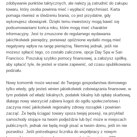
zdobywanie punktów taktycznych, ale należy ją zatrudnić do zakupu
towaru, który osoba powinna mieć i wypłacić natychmiast. Karta
pomaga również w śledzeniu brania, co jest przydatne, gdy
wykonujesz obowiązek. Dzięki temu inwestorzy mogą bawić się
podsumowaniami końca roku, które mogą mieć charakter
informacyjny. Jest to zmuszone do regularnego wydawania
jakichkolwiek pieniędzy, ponieważ opóźnione wydatki mogą mieć
negatywny wpływ na rangę pieniężną. Niemniej jednak, jeśli nie
możesz spłacić tego, co zostało zaliczone, opcje Day Spa w San
Francisco. Poszukaj szybko pomocy finansowej, a założysz spółkę,
aby spłacić tyle, ile jesteś w stanie zapewnić, od czasu opublikowania
podziału.
Nowy komornik może wezwać do Twojego gospodarstwa domowego
tylko wtedy, gdy jesteś winien jakiekolwiek zobowiązania finansowe, w
tym podatek od władz lokalnych, podatek lokalny lub opłatę skarbową,
dlatego nowy wierzyciel zabiera kogoś do ogółu społeczeństwa i
zaczyna mieć jakikolwiek regionalny zdrowy rozsądek i powinien
zacząć. Że będą ściągać towary spoza twojej posesji, na przykład
samochody stojące na twoim podjeździe lub być może w miejscach
publicznych, jednak nie będą mogli pisać w twoim domu, jeśli im nie
pozwolisz. Jeśli potrzebujesz licznika do współpracy z nowym