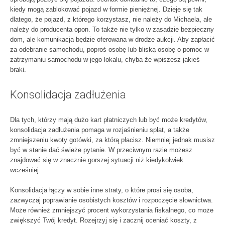
kiedy mogą zablokować pojazd w formie pieniężnej. Dzieje się tak
dlatego, że pojazd, z którego korzystasz, nie należy do Michaela, ale
należy do producenta opon. To także nie tylko w zasadzie bezpieczny
dom, ale komunikacja będzie oferowana w drodze aukcji. Aby zapłacić
za odebranie samochodu, poproś osobę lub bliską osobę o pomoc w
zatrzymaniu samochodu w jego lokalu, chyba że wpiszesz jakieś
braki.
Konsolidacja zadłużenia
Dla tych, którzy mają dużo kart płatniczych lub być może kredytów,
konsolidacja zadłużenia pomaga w rozjaśnieniu spłat, a także
zmniejszeniu kwoty gotówki, za którą płacisz. Niemniej jednak musisz
być w stanie dać świeże pytanie. W przeciwnym razie możesz
znajdować się w znacznie gorszej sytuacji niż kiedykolwiek
wcześniej.
Konsolidacja łączy w sobie inne straty, o które prosi się osoba,
zazwyczaj poprawianie osobistych kosztów i rozpoczęcie słownictwa.
Może również zmniejszyć procent wykorzystania fiskalnego, co może
zwiększyć Twój kredyt. Rozejrzyj się i zacznij oceniać koszty, z