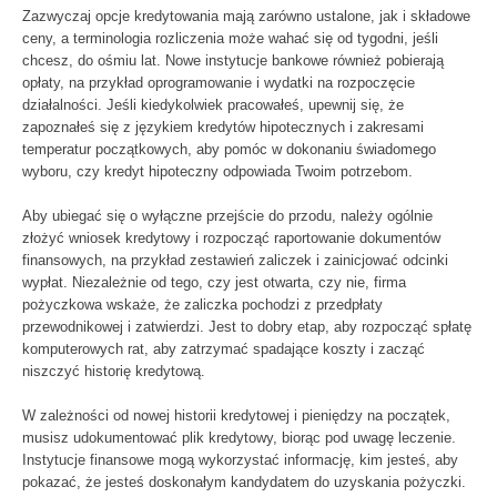
Zazwyczaj opcje kredytowania mają zarówno ustalone, jak i składowe
ceny, a terminologia rozliczenia może wahać się od tygodni, jeśli
chcesz, do ośmiu lat. Nowe instytucje bankowe również pobierają
opłaty, na przykład oprogramowanie i wydatki na rozpoczęcie
działalności. Jeśli kiedykolwiek pracowałeś, upewnij się, że
zapoznałeś się z językiem kredytów hipotecznych i zakresami
temperatur początkowych, aby pomóc w dokonaniu świadomego
wyboru, czy kredyt hipoteczny odpowiada Twoim potrzebom.
Aby ubiegać się o wyłączne przejście do przodu, należy ogólnie
złożyć wniosek kredytowy i rozpocząć raportowanie dokumentów
finansowych, na przykład zestawień zaliczek i zainicjować odcinki
wypłat. Niezależnie od tego, czy jest otwarta, czy nie, firma
pożyczkowa wskaże, że zaliczka pochodzi z przedpłaty
przewodnikowej i zatwierdzi. Jest to dobry etap, aby rozpocząć spłatę
komputerowych rat, aby zatrzymać spadające koszty i zacząć
niszczyć historię kredytową.
W zależności od nowej historii kredytowej i pieniędzy na początek,
musisz udokumentować plik kredytowy, biorąc pod uwagę leczenie.
Instytucje finansowe mogą wykorzystać informację, kim jesteś, aby
pokazać, że jesteś doskonałym kandydatem do uzyskania pożyczki.