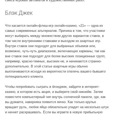
смесь игровых автоматов и художественных работ.
Блэк Джек
Что касается онлайн-флеш-игр онлайн-казино, «21» — одна из
самых современных альтернатив. Причина в том, что участники
могут выбирать между множеством других вариантов ставок, в
том числе внутренними ставками и выходом из азартных игр.
Внутри ставок они подходят для выбранных объемов или,
возможно, чуть-чуть диапазонов, включающих карманы, так как
вне ставок они подходят для более высоких позиционных групп,
например, красно-темных, высоких-не, и начинаются странно-
дополнительно. В этой статье азартные игры обычно
выплачиваются исходя из вероятности отвлечь вашего бывшего
потенциального клиента.
Чтобы попробовать сыграть в блэкджек, зайдите в интернет-
казино, в котором есть акция, и выберите свой никнейм. Затем
поместите компьютерный чип внутрь солнечной панели, где, как
вы думаете, наверняка появится яичко. Как только крупье
вращает руль, любое яйцо обязательно упадет на несколько штук
и начнет раскрашивать. Если вы играете в новую прибыльную