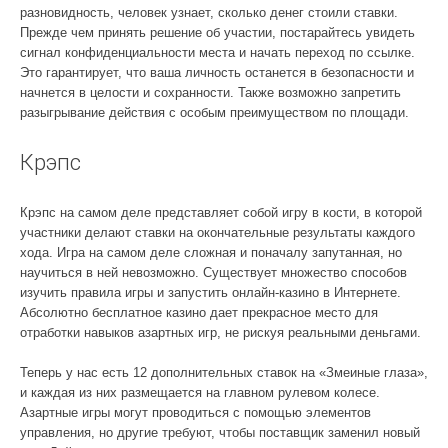
разновидность, человек узнает, сколько денег стоили ставки.
Прежде чем принять решение об участии, постарайтесь увидеть
сигнал конфиденциальности места и начать переход по ссылке.
Это гарантирует, что ваша личность останется в безопасности и
начнется в целости и сохранности. Также возможно запретить
разыгрывание действия с особым преимуществом по площади.
Крэпс
Крэпс на самом деле представляет собой игру в кости, в которой
участники делают ставки на окончательные результаты каждого
хода. Игра на самом деле сложная и поначалу запутанная, но
научиться в ней невозможно. Существует множество способов
изучить правила игры и запустить онлайн-казино в Интернете.
Абсолютно бесплатное казино дает прекрасное место для
отработки навыков азартных игр, не рискуя реальными деньгами.
Теперь у нас есть 12 дополнительных ставок на «Змеиные глаза»,
и каждая из них размещается на главном рулевом колесе.
Азартные игры могут проводиться с помощью элементов
управления, но другие требуют, чтобы поставщик заменил новый