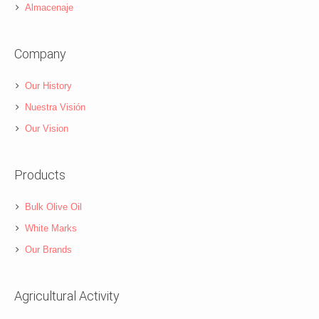
Almacenaje
Company
Our History
Nuestra Visión
Our Vision
Products
Bulk Olive Oil
White Marks
Our Brands
Agricultural Activity