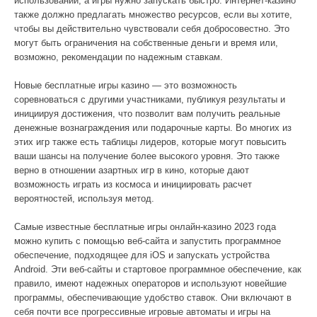
использовании, а игры нужно запускать быстро. Интернет-казино
также должно предлагать множество ресурсов, если вы хотите,
чтобы вы действительно чувствовали себя добросовестно. Это
могут быть ограничения на собственные деньги и время или,
возможно, рекомендации по надежным ставкам.
Новые бесплатные игры казино — это возможность
соревноваться с другими участниками, публикуя результаты и
инициируя достижения, что позволит вам получить реальные
денежные вознаграждения или подарочные карты. Во многих из
этих игр также есть таблицы лидеров, которые могут повысить
ваши шансы на получение более высокого уровня. Это также
верно в отношении азартных игр в кино, которые дают
возможность играть из космоса и инициировать расчет
вероятностей, используя метод.
Самые известные бесплатные игры онлайн-казино 2023 года
можно купить с помощью веб-сайта и запустить программное
обеспечение, подходящее для iOS и запускать устройства
Android. Эти веб-сайты и стартовое программное обеспечение, как
правило, имеют надежных операторов и используют новейшие
программы, обеспечивающие удобство ставок. Они включают в
себя почти все прогрессивные игровые автоматы и игры на