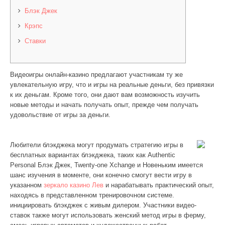
Блэк Джек
Крэпс
Ставки
Видеоигры онлайн-казино предлагают участникам ту же
увлекательную игру, что и игры на реальные деньги, без привязки
к их деньгам.
Кроме того, они дают вам возможность изучить
новые методы и начать получать опыт, прежде чем получать
удовольствие от игры за деньги.
Любители блэкджека могут продумать стратегию игры в
бесплатных вариантах блэкджека, таких как Authentic
Personal Блэк Джек, Twenty-one Xchange и Новеньким имеется
шанс изучения в моменте, они конечно смогут вести игру в
указанном
зеркало казино Лев
и нарабатывать практический опыт,
находясь в представленном тренировочном системе.
инициировать блэкджек с живым дилером. Участники видео-
ставок также могут использовать женский метод игры в ферму,