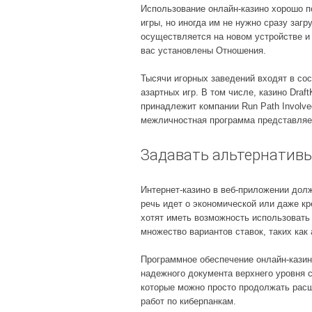
Использование онлайн-казино хорошо п
игры, но иногда им не нужно сразу заг
осуществляется на новом устройстве и 
вас установлены Отношения.
Тысячи игорных заведений входят в со
азартных игр. В том числе, казино Draf
принадлежит компании Run Path Involve
межличностная программа представляет
Задавать альтернатив
Интернет-казино в веб-приложении дол
речь идет о экономической или даже кр
хотят иметь возможность использовать 
множество вариантов ставок, таких как
Программное обеспечение онлайн-казин
надежного документа верхнего уровня 
которые можно просто продолжать расш
работ по киберпанкам.