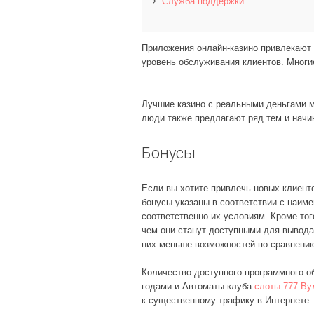
Служба поддержки
Приложения онлайн-казино привлекают 
уровень обслуживания клиентов. Многие
Лучшие казино с реальными деньгами м
люди также предлагают ряд тем и нач
Бонусы
Если вы хотите привлечь новых клиенто
бонусы указаны в соответствии с наим
соответственно их условиям. Кроме тог
чем они станут доступными для вывода.
них меньше возможностей по сравнени
Количество доступного программного о
годами и Автоматы клуба
слоты 777 Ву
к существенному трафику в Интернете.