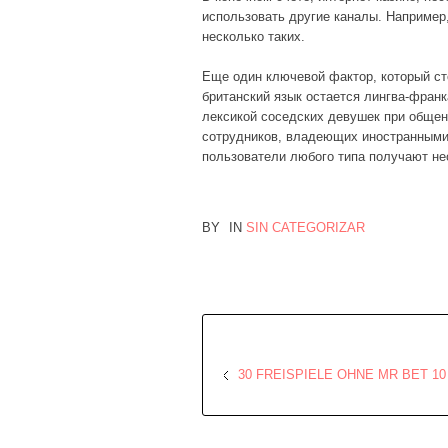
использовать другие каналы. Например,
несколько таких.
Еще один ключевой фактор, который ст
британский язык остается лингва-франк
лексикой соседских девушек при обще
сотрудников, владеющих иностранными 
пользователи любого типа получают н
BY
IN
SIN CATEGORIZAR
30 FREISPIELE OHNE MR BET 