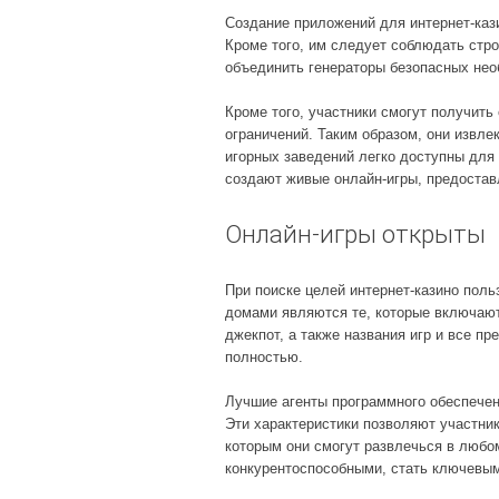
Создание приложений для интернет-кази
Кроме того, им следует соблюдать стро
объединить генераторы безопасных нео
Кроме того, участники смогут получит
ограничений. Таким образом, они извле
игорных заведений легко доступны для 
создают живые онлайн-игры, предостав
Онлайн-игры открыты
При поиске целей интернет-казино пол
домами являются те, которые включают 
джекпот, а также названия игр и все п
полностью.
Лучшие агенты программного обеспечен
Эти характеристики позволяют участни
которым они смогут развлечься в любо
конкурентоспособными, стать ключевы