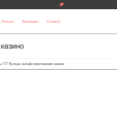
Proceso
Novedades
Contacto
 казино
ы 777 Вулкан онлайн-приложения казино