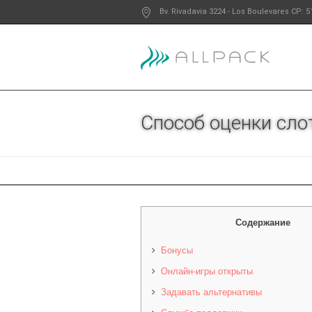
Bv. Rivadavia 3224
- Los Boulevares
CP: 5
Способ оценки сло
Содержание
Бонусы
Онлайн-игры открыты
Задавать альтернативы