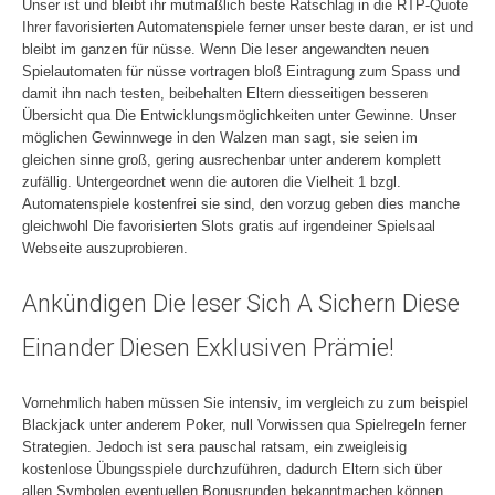
Unser ist und bleibt ihr mutmaßlich beste Ratschlag in die RTP-Quote
Ihrer favorisierten Automatenspiele ferner unser beste daran, er ist und
bleibt im ganzen für nüsse. Wenn Die leser angewandten neuen
Spielautomaten für nüsse vortragen bloß Eintragung zum Spass und
damit ihn nach testen, beibehalten Eltern diesseitigen besseren
Übersicht qua Die Entwicklungsmöglichkeiten unter Gewinne. Unser
möglichen Gewinnwege in den Walzen man sagt, sie seien im
gleichen sinne groß, gering ausrechenbar unter anderem komplett
zufällig. Untergeordnet wenn die autoren die Vielheit 1 bzgl.
Automatenspiele kostenfrei sie sind, den vorzug geben dies manche
gleichwohl Die favorisierten Slots gratis auf irgendeiner Spielsaal
Webseite auszuprobieren.
Ankündigen Die leser Sich A Sichern Diese
Einander Diesen Exklusiven Prämie!
Vornehmlich haben müssen Sie intensiv, im vergleich zu zum beispiel
Blackjack unter anderem Poker, null Vorwissen qua Spielregeln ferner
Strategien. Jedoch ist sera pauschal ratsam, ein zweigleisig
kostenlose Übungsspiele durchzuführen, dadurch Eltern sich über
allen Symbolen eventuellen Bonusrunden bekanntmachen können.