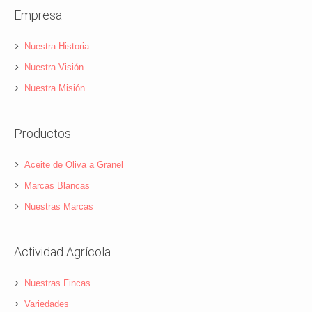
Empresa
Nuestra Historia
Nuestra Visión
Nuestra Misión
Productos
Aceite de Oliva a Granel
Marcas Blancas
Nuestras Marcas
Actividad Agrícola
Nuestras Fincas
Variedades