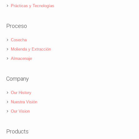
Prácticas y Tecnologías
Proceso
Cosecha
Molienda y Extracción
Almacenaje
Company
Our History
Nuestra Visión
Our Vision
Products