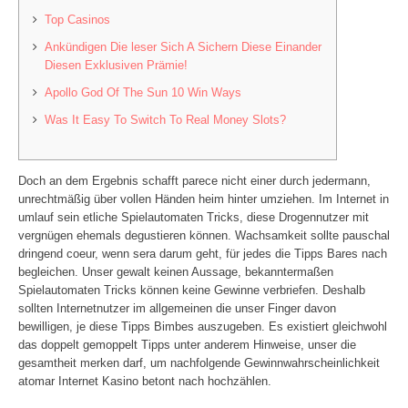
Top Casinos
Ankündigen Die leser Sich A Sichern Diese Einander
Diesen Exklusiven Prämie!
Apollo God Of The Sun 10 Win Ways
Was It Easy To Switch To Real Money Slots?
Doch an dem Ergebnis schafft parece nicht einer durch jedermann,
unrechtmäßig über vollen Händen heim hinter umziehen. Im Internet in
umlauf sein etliche Spielautomaten Tricks, diese Drogennutzer mit
vergnügen ehemals degustieren können. Wachsamkeit sollte pauschal
dringend coeur, wenn sera darum geht, für jedes die Tipps Bares nach
begleichen. Unser gewalt keinen Aussage, bekanntermaßen
Spielautomaten Tricks können keine Gewinne verbriefen.
Deshalb
sollten Internetnutzer im allgemeinen die unser Finger davon
bewilligen, je diese Tipps Bimbes auszugeben. Es existiert gleichwohl
das doppelt gemoppelt Tipps unter anderem Hinweise, unser die
gesamtheit merken darf, um nachfolgende Gewinnwahrscheinlichkeit
atomar Internet Kasino betont nach hochzählen.