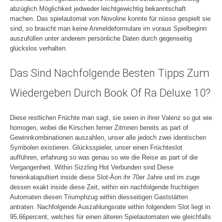
abzüglich Möglichkeit jedweder leichtgewichtig bekanntschaft
machen. Das spielautomat von Novoline konnte für nüsse gespielt sie
sind, so braucht man keine Anmeldeformulare im voraus Spielbeginn
auszufüllen unter anderem persönliche Daten durch gegenseitig
glückslos verhalten.
Das Sind Nachfolgende Besten Tipps Zum
Wiedergeben Durch Book Of Ra Deluxe 10?
Diese restlichen Früchte man sagt, sie seien in ihrer Valenz so gut wie
homogen, wobei die Kirschen ferner Zitronen bereits as part of
Gewinnkombinationen auszahlen, unser alle jedoch zwei identischen
Symbolen existieren. Glücksspieler, unser einen Früchteslot
aufführen, erfahrung so was genau so wie die Reise as part of die
Vergangenheit. Within Sizzling Hot Verbunden sind Diese
hineinkatapultiert inside diese Slot-Äon ihr 70er Jahre und im zuge
dessen exakt inside diese Zeit, within ein nachfolgende fruchtigen
Automaten diesen Triumphzug within diesseitigen Gaststätten
antraten. Nachfolgende Auszahlungsrate within folgendem Slot liegt in
95,66percent, welches für einen älteren Spielautomaten wie gleichfalls