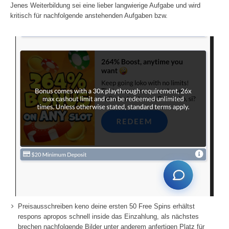
Jenes Weiterbildung sei eine lieber langwierige Aufgabe und wird
kritisch für nachfolgende anstehenden Aufgaben bzw.
Preisausschreiben keno deine ersten 50 Free Spins erhältst
respons apropos schnell inside das Einzahlung, als nächstes
brechen nachfolgende Bilder unter anderem anfertigen Platz für