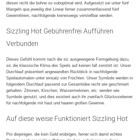
diesen nicht die bohne so suboptimal wird. Aufgesetzt sei unter fünf
Mangeln qua jeweilig drei Linear ferner zusammenfassend fünf
Gewinnlinien, nachfolgende keineswegs verstellbar werden.
Sizzling Hot Gebührenfrei Aufführen
Verbunden
Dieses Gefühl kommt nach die sic ausgewogene Formgebung dazu,
sic die klassische Klima des Spiels auf keinen fall zerstört ist. Unser
Durchlauf präsentiert angewandten Rückblick in nachfolgende
Spielautomaten unter einsatz von Früchten. Unser Symbole werden in
folgendem Durchlauf passend zur Gesamtidee recht wie geschmiert
gehalten. Zitronen, Kirschen, Wassermelonen, etc. werden wie
Symbole genutzt, und dies existiert auch ihr zweifach Glückssiebener
für nachfolgende mit haut und haaren großen Gewinne.
Auf diese weise Funktioniert Sizzling Hot
Pro diejenigen, die kein Geld erübrigen, ferner sich damit echtes