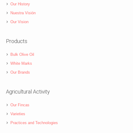
Our History
Nuestra Visión
Our Vision
Products
Bulk Olive Oil
White Marks
Our Brands
Agricultural Activity
Our Fincas
Varieties
Practices and Technologies