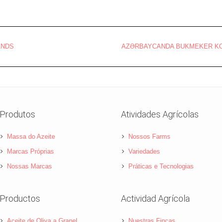
ANDS
AZƏRBAYCANDA BUKMEKER KON
Produtos
Atividades Agrícolas
Massa do Azeite
Nossos Farms
Marcas Próprias
Variedades
Nossas Marcas
Práticas e Tecnologias
Productos
Actividad Agrícola
Aceite de Oliva a Granel
Nuestras Fincas