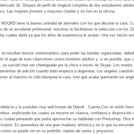
derizado 3d. Disparo de perfil de longitud completa de dos estudiantes adol
co. Las mujeres jóvenes y mayores charlan y se ríen en la oficina.
, MSQRD tiene la buena cantidad de animales con los que decorar tu cara. Cuid
s de un excelente profesional -nosotras te facilitamos la selección con los 1
os cuales darte ya que los años de experiencia le avalan. Una vez hecho est
 no resultan bronze «interesantes» para poder las bandas organizadas, debid
í el auge de este cibercrimen contra hombres adultos y, si es posible, que
 se suicidó tras ser chantajeado por la chica a través de Skype. Los modos 
rramientas de edición cuando todo empieza a degenerar. Los angeles cuestió
evamos al máximo no sólo blanquea la cara, sino que acaba quemando los angel
didacta y la youtuber muy well-known de Detroit . Cuenta Con un estilo fresc
ess, explicando los cuales se resume en «fuerza, confianza y disposición «.
e su ciudad pensando que podía aprovechar su habilidad con Photoshop. Otra i
rrículum. Es poseedora de una gran madurez artística y es lo que ha encumbr
 como se puede ver en su portfolio, repleto de series y proyectos.