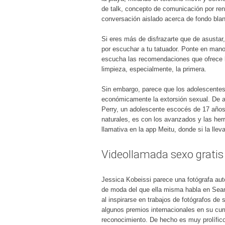
de talk, concepto de comunicación por ren
conversación aislado acerca de fondo blan
Si eres más de disfrazarte que de asustar
por escuchar a tu tatuador. Ponte en mano
escucha las recomendaciones que ofrece l
limpieza, especialmente, la primera.
Sin embargo, parece que los adolescentes
económicamente la extorsión sexual. De ah
Perry, un adolescente escocés de 17 años,
naturales, es con los avanzados y las he
llamativa en la app Meitu, donde si la ll
Videollamada sexo gratis
Jessica Kobeissi parece una fotógrafa auto
de moda del que ella misma habla en Seaml
al inspirarse en trabajos de fotógrafos d
algunos premios internacionales en su cu
reconocimiento. De hecho es muy prolífico