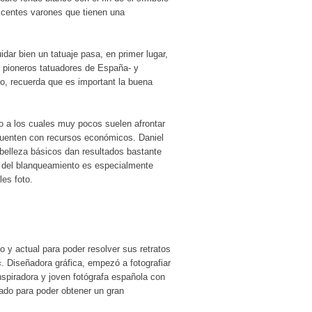
escentes varones que tienen una
ar bien un tatuaje pasa, en primer lugar,
5 pioneros tatuadores de España- y
o, recuerda que es important la buena
o a los cuales muy pocos suelen afrontar
 cuenten con recursos económicos. Daniel
belleza básicos dan resultados bastante
n del blanqueamiento es especialmente
es foto.
o y actual para poder resolver sus retratos
 Diseñadora gráfica, empezó a fotografiar
nspiradora y joven fotógrafa española con
ado para poder obtener un gran