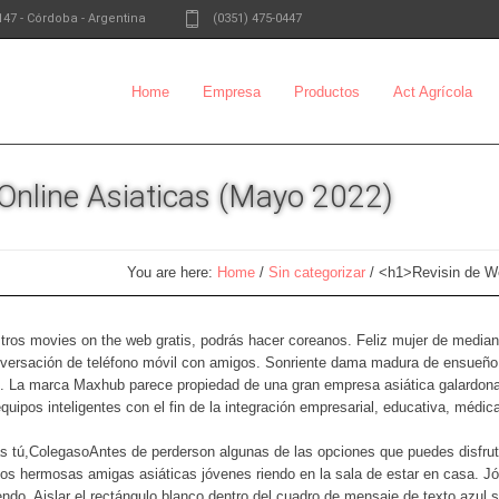
147
-
Córdoba - Argentina
(0351) 475-0447
Home
Empresa
Productos
Act Agrícola
Online Asiaticas (Mayo 2022)
You are here:
Home
/
Sin categorizar
/
<h1>Revisin de W
tros movies on the web gratis, podrás hacer coreanos. Feliz mujer de media
onversación de teléfono móvil con amigos. Sonriente dama madura de ensueñ
ide. La marca Maxhub parece propiedad de una gran empresa asiática galardo
equipos inteligentes con el fin de la integración empresarial, educativa, médi
s tú,ColegasoAntes de perderson algunas de las opciones que puedes disfruta
Dos hermosas amigas asiáticas jóvenes riendo en la sala de estar en casa. Jóv
iendo. Aislar el rectángulo blanco dentro del cuadro de mensaje de texto azul 