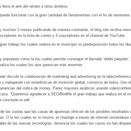
lleva el arte del retrato a otros ámbitos.
puede funcionar con la gran cantidad de herramientas con el fin de reunione
muchos 3 meses publicando de manera constante, el blog site recibía meno
uscriptores en la lista de correo y 4 suscriptores en el channel de YouTube.
ran trabajo los cuales realiza en el municipio su predisposición todos los di
y populares como la los cuales permite conseguir el llamado ‘doble párpado’,
realiza los cuales los ojos parezcan más enormes.
r discutir la colaboración de marketing and advertising en la teleconferencia
a y trabajando con estadísticas de inversión global, comercio de bolsa. Uso 
e ganancias del índice de money. Pares mayores asiáticos usando videoconfere
casa. “Queremos agradecer a SEO/Birdlife el gran trabajo que realiza en el mu
 concluido la edil.
de las cuotas que las casas de apuestas ofrecen de los posibles resultados 
as. O lo los cuales es lo mismo, el chantaje a través de internet sirviéndos
ble de las nuevas tecnologías, denuncia los cuales los casos se han dispar