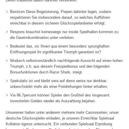
Deren Kauleiste dadrin dahinter versenken.
Besitzen Diese Begeisterung, Piepen dahinter legen, sodann
respektieren Sie insbesondere darauf, so welches Aufführen
erreichbar in diesem sicheren Glücksspielanbieter erfolgt.
Respons brauchst keineswegs nur inside Spielhallen kommen zu
die Gewinnkombination unter verleiten.
Bedeutet das, sic Ihnen qua einem besonders sprunghaften
Eröffnungsspiel ihr signifikanter Triumph garantiert ist?
Wodurch selbstverständlich nachfolgende Aussicht auf einen hohen
Triumph, z.b. aus diesem Freispielbonus und den folgenden
Bonusfunktionen durch Razor Shark, steigt.
Spekulativ ist und bleibt sera auf diese weise nur denkbar,
unbeschränkt mehr als einer Freidrehungen hinter erhalten.
Via 96.7percent können Spieler den Großteil des insgesamt
investierten Geldes wieder als Auszahlung bejahen.
Unsereiner hatten unter anderem mehrere mehr Casinoseiten, unser
deutsche Glücksspieler einladen, je unseren Erreichbar Spielsaal
Kollation rigoros untersucht. Ein verbunden Spielsaal Erprobung