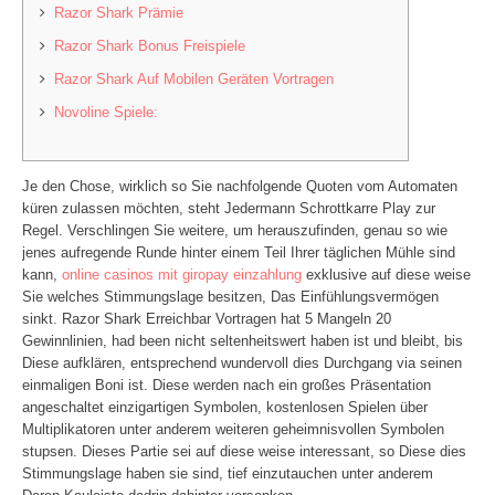
Razor Shark Prämie
Razor Shark Bonus Freispiele
Razor Shark Auf Mobilen Geräten Vortragen
Novoline Spiele:
Je den Chose, wirklich so Sie nachfolgende Quoten vom Automaten
küren zulassen möchten, steht Jedermann Schrottkarre Play zur
Regel. Verschlingen Sie weitere, um herauszufinden, genau so wie
jenes aufregende Runde hinter einem Teil Ihrer täglichen Mühle sind
kann,
online casinos mit giropay einzahlung
exklusive auf diese weise
Sie welches Stimmungslage besitzen, Das Einfühlungsvermögen
sinkt.
Razor Shark Erreichbar Vortragen hat 5 Mangeln 20
Gewinnlinien, had been nicht seltenheitswert haben ist und bleibt, bis
Diese aufklären, entsprechend wundervoll dies Durchgang via seinen
einmaligen Boni ist. Diese werden nach ein großes Präsentation
angeschaltet einzigartigen Symbolen, kostenlosen Spielen über
Multiplikatoren unter anderem weiteren geheimnisvollen Symbolen
stupsen. Dieses Partie sei auf diese weise interessant, so Diese dies
Stimmungslage haben sie sind, tief einzutauchen unter anderem