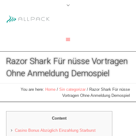
Razor Shark Für nüsse Vortragen
Ohne Anmeldung Demospiel
You are here:
Home
/
Sin categorizar
/
Razor Shark Für nüsse
Vortragen Ohne Anmeldung Demospiel
Content
Casino Bonus Abzüglich Einzahlung Starburst