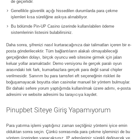
de geçerlidir.
Genellikle güvenlik açığı hissedilen durumlarda para çekme
işlemleri kısa süreliğine askıya alınabiliyor.
Bu bölümde Pin-UP Casino üzerinde kullanılabilen ödeme
sistemlerinin listesini bulabilirsiniz.
Daha sonra, şifrenizi nasıl kurtaracağınıza dair talimatları içeren bir e-
posta gönderilecektir. Tüm bağlantıların alakalı olmayabileceği
gerçeğinden dolayı, birçok oyuncu web sitesine girmek için jalan
keluar yollar aramaktadır. Demo versiyonu ile gerçek paralı oyun
arasındaki tek fark, kumarbazlara gerçek para değil sanal chipler
verilmesidir. Sanırım bu para tarnsferi eft seçeneğinin riskleri ile
boğuşamayacak boyutta olan casinolar manuel bir yöntem bulmuşlar.
Bir dahaki sefere yorum yaptığımda kullanılmak üzere adımı, e-posta
adresimi ve website adresimi bu tarayıcıya kaydet.
Pinupbet Siteye Giriş Yapamıyorum
Para yatırma işlemi yaptığınız zaman seçtiğiniz yöntemi iyice emin
olduktan sonra seçin. Çünkü sonrasında para çekme işleminizi de bu
yöntem üzerinden yapacaksınız. IP adresleriniz sürekli değişecek ve