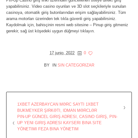
Pin-Up Casino giriş linki üzerinden güncellenen siteye direkt giriş
yapabilirsiniz. Video casino oyunları ve 3D slot seçkileriyle sunulan
casinoya, otomatik giriş butonlarından erişim sağlayabilirsiniz. Tüm
arama motorları üzerinden tek tıkla güvenli giriş yapabilirsiniz.
Kaydolmak için, bahisçinin resmi web sitesine – Pinup giriş gitmeniz
gerekir, sağ üst köşedeki uygun düğmeyi tıklayın.
17 junio, 2022
0
BY
IN
SIN CATEGORIZAR
1XBET AZERBAYCAN MƏRC SAYTI 1XBET
BUKMEYKER ŞIRKƏTI, IDMAN MƏRCLƏR
PIN-UP GÜNCEL GIRIŞ ADRESI, CASINO GIRIŞ, PIN-
UP YENI GIRIŞ ADRESI KAYSERI BINA SITE
YÖNETIMI FEZA BINA YÖNETIM