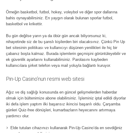
Örneğin basketbol, ​​futbol, ​​hokey, voleybol ve diğer spor dallarına
bahis oynayabilirsiniz. En yaygın olarak bulunan sporlar futbol, ​​​​
basketbol ve krikettir.
Bu gün değilse yarın ya da öbür gün ancak biliyorsunuz ki,
nihayetinde siz de bu şanslı kişilerden biri olacaksınız. Çünkü Pin Up
bet sitesinin politikası ve kullanıcıyı düşünen yenilikleri ile hiç bir
çabanız boşta kalmaz. Burada işlemlerin geçmişini görüntüleyebilir ve
ek güvenlik ayarlarını kullanabilirsiniz. Parolasını kaybeden
kullanıcılara şirket telefon veya mail yoluyla bağlantı kuruyor.
Pin-Up Casino’nun resmi web sitesi
Ağız ve diş sağlığı konusunda en güncel gelişmelerden haberdar
olmak için bültenimize abone olabilirsiniz. İşleminiz iptal edildi diyorlar
iki defa işlem yaptım ilki başarısız ikincisi başarılı oldu. Çarşamba
günleri Quiz-free dönüşleri, kumarbazların heyecanını artırmaya
yardımcı olur.
Elde tutulan cihazınızı kullanarak Pin-Up Casino’da en sevdiğiniz