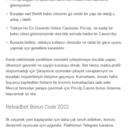
giremiyorum.
Buradan weil Bettilt bahis sitesinin gü venilir bir yapı da olduğ u
anlaş ı labilir.
Türkiye’nin En Güvenilir Online Casinoları Pin-Up, ne kadar bir
bahis sitesi görünümümde olsa bile aslında harika bir Casino’dur.
Bununla birlikte, oldukça kullanıcı dostudur ve rahat bir gece oyunu
yapmak için genellikle karanlıktır.
Kendi sektöründe yeniliklere vesürekli iyileştirmeye öncülük yapan,
ülkemizin güvenilir ve saygın kuruluşu olmak. Bet henüz marka profili
oluşturmadığı için Şikayetvar üzerinden şikayet cevaplamıyor ve
buradaki müşterileriyle iletişime geçmiyor. Kumarhane, önceki hafta
boyunca kaybedilen fonların bir kısmını kumarbazlara iade eder.
Mevcut bonusları paraya çevirmek için Pin-Up Casino bonus listesine
başvurmak iyi olur.
Reloadbet Bonus Code 2022
İlk seçenek yeni başlayanlar için daha çok tercih edilirken, ikincisi
deneyimli oyuncular için uygundur. Platformun Telegram kanalına