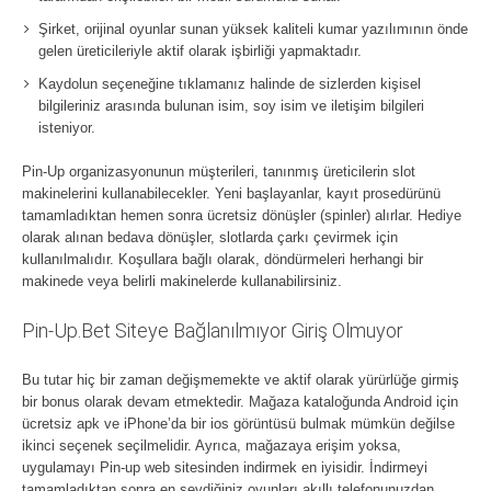
Şirket, orijinal oyunlar sunan yüksek kaliteli kumar yazılımının önde
gelen üreticileriyle aktif olarak işbirliği yapmaktadır.
Kaydolun seçeneğine tıklamanız halinde de sizlerden kişisel
bilgileriniz arasında bulunan isim, soy isim ve iletişim bilgileri
isteniyor.
Pin-Up organizasyonunun müşterileri, tanınmış üreticilerin slot
makinelerini kullanabilecekler. Yeni başlayanlar, kayıt prosedürünü
tamamladıktan hemen sonra ücretsiz dönüşler (spinler) alırlar. Hediye
olarak alınan bedava dönüşler, slotlarda çarkı çevirmek için
kullanılmalıdır. Koşullara bağlı olarak, döndürmeleri herhangi bir
makinede veya belirli makinelerde kullanabilirsiniz.
Pin-Up.Bet Siteye Bağlanılmıyor Giriş Olmuyor
Bu tutar hiç bir zaman değişmemekte ve aktif olarak yürürlüğe girmiş
bir bonus olarak devam etmektedir. Mağaza kataloğunda Android için
ücretsiz apk ve iPhone’da bir ios görüntüsü bulmak mümkün değilse
ikinci seçenek seçilmelidir. Ayrıca, mağazaya erişim yoksa,
uygulamayı Pin-up web sitesinden indirmek en iyisidir. İndirmeyi
tamamladıktan sonra en sevdiğiniz oyunları akıllı telefonunuzdan