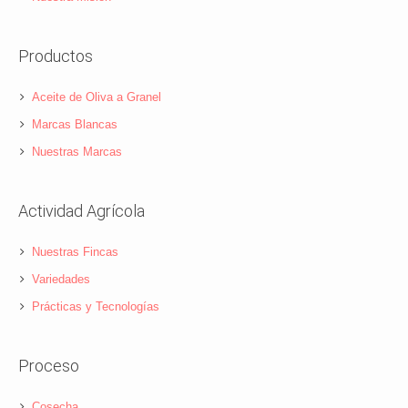
Productos
Aceite de Oliva a Granel
Marcas Blancas
Nuestras Marcas
Actividad Agrícola
Nuestras Fincas
Variedades
Prácticas y Tecnologías
Proceso
Cosecha