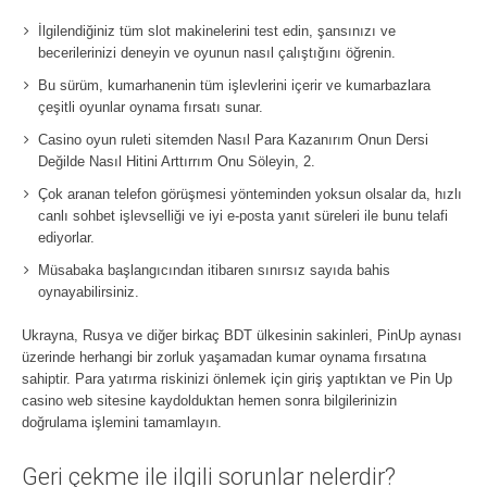
İlgilendiğiniz tüm slot makinelerini test edin, şansınızı ve
becerilerinizi deneyin ve oyunun nasıl çalıştığını öğrenin.
Bu sürüm, kumarhanenin tüm işlevlerini içerir ve kumarbazlara
çeşitli oyunlar oynama fırsatı sunar.
Casino oyun ruleti sitemden Nasıl Para Kazanırım Onun Dersi
Değilde Nasıl Hitini Arttırrım Onu Söleyin, 2.
Çok aranan telefon görüşmesi yönteminden yoksun olsalar da, hızlı
canlı sohbet işlevselliği ve iyi e-posta yanıt süreleri ile bunu telafi
ediyorlar.
Müsabaka başlangıcından itibaren sınırsız sayıda bahis
oynayabilirsiniz.
Ukrayna, Rusya ve diğer birkaç BDT ülkesinin sakinleri, PinUp aynası
üzerinde herhangi bir zorluk yaşamadan kumar oynama fırsatına
sahiptir. Para yatırma riskinizi önlemek için giriş yaptıktan ve Pin Up
casino web sitesine kaydolduktan hemen sonra bilgilerinizin
doğrulama işlemini tamamlayın.
Geri çekme ile ilgili sorunlar nelerdir?