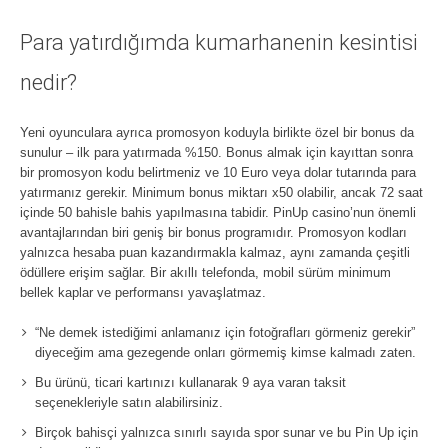
Para yatırdığımda kumarhanenin kesintisi
nedir?
Yeni oyunculara ayrıca promosyon koduyla birlikte özel bir bonus da
sunulur – ilk para yatırmada %150. Bonus almak için kayıttan sonra
bir promosyon kodu belirtmeniz ve 10 Euro veya dolar tutarında para
yatırmanız gerekir. Minimum bonus miktarı x50 olabilir, ancak 72 saat
içinde 50 bahisle bahis yapılmasına tabidir. PinUp casino’nun önemli
avantajlarından biri geniş bir bonus programıdır. Promosyon kodları
yalnızca hesaba puan kazandırmakla kalmaz, aynı zamanda çeşitli
ödüllere erişim sağlar. Bir akıllı telefonda, mobil sürüm minimum
bellek kaplar ve performansı yavaşlatmaz.
“Ne demek istediğimi anlamanız için fotoğrafları görmeniz gerekir”
diyeceğim ama gezegende onları görmemiş kimse kalmadı zaten.
Bu ürünü, ticari kartınızı kullanarak 9 aya varan taksit
seçenekleriyle satın alabilirsiniz.
Birçok bahisçi yalnızca sınırlı sayıda spor sunar ve bu Pin Up için