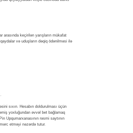
ar arasında keçirilən yarışların mükafat
qaydalar və uduşların dəqiq ödənilməsi ilə
.
sini sıxın. Hesabın doldurulması üçün
lməmiş yoxluğundan əvvəl bet bağlamaq
. Pin Upqumarxanasının rəsmi saytının
 mərc etməyi nəzərdə tutur.