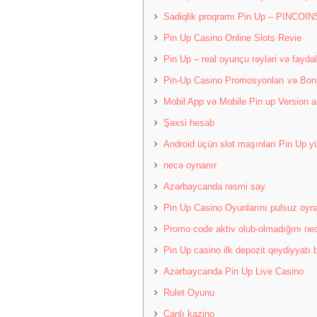
Sadiqlik proqramı Pin Up – PINCOIN
Pin Up Casino Online Slots Revie
Pin Up – real oyunçu rəyləri və fayda
Pin-Up Casino Promosyonları və Bonu
Mobil App və Mobile Pin up Version a
Şəxsi hesab
Android üçün slot maşınları Pin Up y
necə oynanır
Azərbaycanda rəsmi say
Pin Up Casino Oyunlarını pulsuz oyn
Promo code aktiv olub-olmadığını nec
Pin Up casino ilk depozit qeydiyyatı
Azərbaycanda Pin Up Live Casino
Rulet Oyunu
Canlı kazino