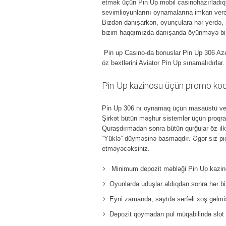
etmək üçün Pin Up mobil casinohazırladıq.
sevimlioyunlarını oynamalarına imkan verəc
Bizdən danışarkən, oyunçulara hər yerdə
bizim haqqımızda danışanda öyünməyə bir
Pin up Casino-da bonuslar Pin Up 306 Aze
öz bəxtlərini Aviator Pin Up sınamalıdırlar.
Pin-Up kazinosu üçün promo ko
Pin Up 306 nı oynamaq üçün masaüstü versi
Şirkət bütün məşhur sistemlər üçün proqram
Quraşdırmadan sonra bütün qurğular öz ilki
“Yüklə” düyməsinə basmaqdır. Əgər siz pick
etməyəcəksiniz.
Minimum depozit məbləği Pin Up kazino s
Oyunlarda uduşlar aldıqdan sonra hər b
Eyni zamanda, saytda sərfəli xoş gəlmis
Depozit qoymadan pul müqabilində slot 