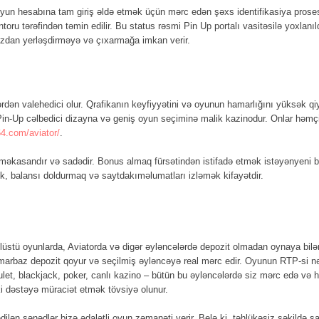
un hesabına tam giriş əldə etmək üçün mərc edən şəxs identifikasiya prosesi
oru tərəfindən təmin edilir. Bu status rəsmi Pin Up portalı vasitəsilə yoxlanı
ızdan yerləşdirməyə və çıxarmağa imkan verir.
qələrdən valehedici olur. Qrafikanın keyfiyyətini və oyunun hamarlığını yüksək
 Pin-Up cəlbedici dizayna və geniş oyun seçiminə malik kazinodur. Onlar həmçi
64.com/aviator/
.
məkasandır və sadədir. Bonus almaq fürsətindən istifadə etmək istəyənyeni 
ək, balansı doldurmaq və saytdakıməlumatları izləmək kifayətdir.
tolüstü oyunlarda, Aviatorda və digər əyləncələrdə depozit olmadan oynaya bilə
marbaz depozit qoyur və seçilmiş əyləncəyə real mərc edir. Oyunun RTP-si nə
 rulet, blackjack, poker, canlı kazino – bütün bu əyləncələrdə siz mərc edə və 
ki dəstəyə müraciət etmək tövsiyə olunur.
dilən sənədlər bizə ədalətli oyun zəmanəti verir. Belə ki, təhlükəsiz şəkildə