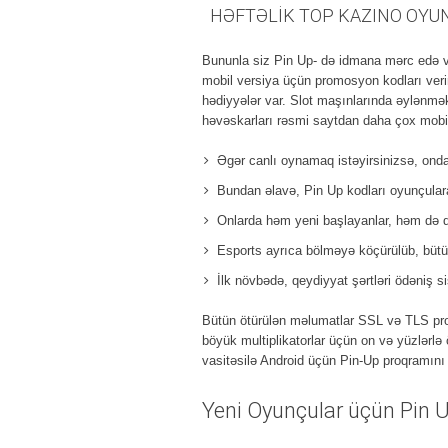
​ ​ HƏFTƏLİK TOP KAZINO OYU
Bununla siz Pin Up- də idmana mərc edə və
mobil versiya üçün promosyon kodları verir 
hədiyyələr var. Slot maşınlarında əylənmə
həvəskarları rəsmi saytdan daha çox mobil 
Əgər canlı oynamaq istəyirsinizsə, onda 
Bundan əlavə, Pin Up kodları oyunçulara
Onlarda həm yeni başlayanlar, həm də dai
Esports ayrıca bölməyə köçürülüb, büt
İlk növbədə, qeydiyyat şərtləri ödəniş s
Bütün ötürülən məlumatlar SSL və TLS prot
böyük multiplikatorlar üçün on və yüzlərl
vasitəsilə Android üçün Pin-Up proqramın
Yeni Oyunçular üçün Pin U