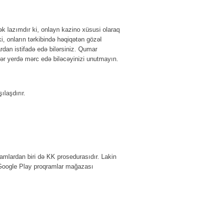
k lazımdır ki, onlayn kazino xüsusi olaraq
ki, onların tərkibində həqiqətən gözəl
dan istifadə edə bilərsiniz. Qumar
 hər yerdə mərc edə biləcəyinizi unutmayın.
laşdırır.
amlardan biri də KK prosedurasıdır. Lakin
, Google Play proqramlar mağazası