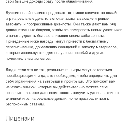
свои бывшие доходы сразу после обналичивания.
Лучшие онлайн-казино предлагают огромное количество онлайн-
игр на реальные деньги, включая захватывающие игровые
автоматы и прогрессивные джекпоты. Они также дают вам ряд
дополнительных бонусов, чтобы рекламировать новых участников
и начать уделять больше внимания своим собственным.
Приведенные ниже награды могут привести к бесплатному
переписыванию, добавлению сообщений и запуску материалов,
которые используются для получения пособий и других
положительных аспектов.
Люди, если это не так, реальные кэш-игры могут оставаться
порабощающими, и да, это необходимо, чтобы определить для
себя ограничения на выигрыши и проигрыши. Это поможет вам
избежать ошибок, которые вы действительно можете себе
позволить, а также даст возможность получить удовольствие от
активной игры на реальные деньги, но не пристраститься к
беспокойным ставкам.
Лицензии