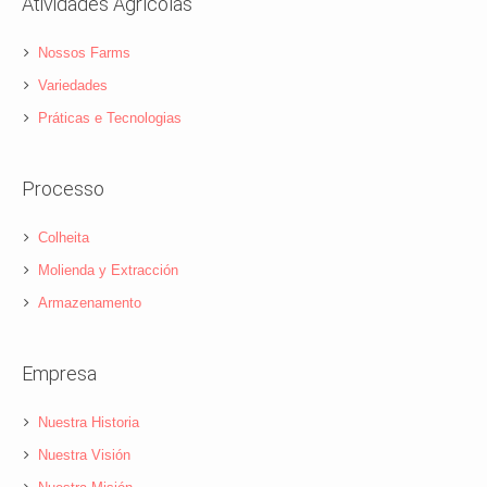
Atividades Agrícolas
Nossos Farms
Variedades
Práticas e Tecnologias
Processo
Colheita
Molienda y Extracción
Armazenamento
Empresa
Nuestra Historia
Nuestra Visión