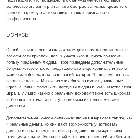
Подтвердите, что, возможно, в онлайн-казино есть большое
количество онлайн-игр и начните быстрые выплаты. Кроме того,
найдите надежную авторизацию ставок у признанного
профессионала.
Бонусы
Онлайн-казино с реальным доходом дают вам дополнительные
возможности привлечь новых участников и начать приносить
пользу преданным людям. Ниже приведены дополнительные
бонусы, которые часто представлены в виде кредита в интернет-
казино или бесплатных пополнений, которые были выкуплены за
реальные деньги. Многие из этих бонусов имеют уникальные
игровые коды и могут быть доступны людям в большинстве стран
мира. В лучших казино с реальным доходом также есть широкий
выбор игр, включая игры с управлением и столы с живыми
дилерами.
Дополнительные бонусы онлайн-казино не измеряются так же, как
и реальные деньги, но они дают возможность участвовать
дольше и начать получать вознаграждения, не рискуя своим
текущим доходом. Это хороший источник технологий, и обратите