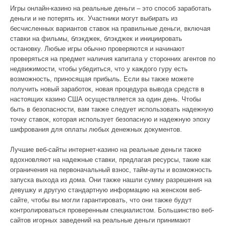
Игры онлайн-казино на реальные деньги – это способ заработать
деньги и не потерять их. Участники могут выбирать из
бесчисленных вариантов ставок на правильные деньги, включая
ставки на фильмы, блэкджек, блэкджек и инициировать
остановку. Любые игры обычно проверяются и начинают
проверяться на предмет наличия капитала у сторонних агентов по
недвижимости, чтобы убедиться, что у каждого гуру есть
возможность, приносящая прибыль. Если вы также можете
получить новый заработок, новая процедура вывода средств в
настоящих казино США осуществляется за один день. Чтобы
быть в безопасности, вам также следует использовать надежную
точку ставок, которая использует безопасную и надежную эпоху
шифрования для оплаты любых денежных документов.
Лучшие веб-сайты интернет-казино на реальные деньги также
вдохновляют на надежные ставки, предлагая ресурсы, такие как
ограничения на первоначальный взнос, тайм-ауты и возможность
запуска выхода из дома. Они также нашли сумму разрешения на
девушку и другую стандартную информацию на женском веб-
сайте, чтобы вы могли гарантировать, что они также будут
контролироваться проверенным специалистом. Большинство веб-
сайтов игорных заведений на реальные деньги принимают