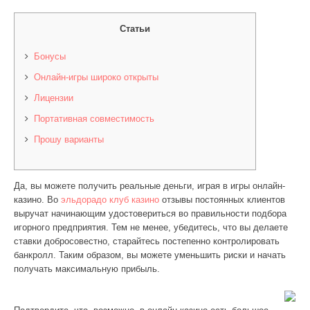
Статьи
Бонусы
Онлайн-игры широко открыты
Лицензии
Портативная совместимость
Прошу варианты
Да, вы можете получить реальные деньги, играя в игры онлайн-
казино. Во
эльдорадо клуб казино
отзывы постоянных клиентов
выручат начинающим удостовериться во правильности подбора
игорного предприятия. Тем не менее, убедитесь, что вы делаете
ставки добросовестно, старайтесь постепенно контролировать
банкролл.
Таким образом, вы можете уменьшить риски и начать
получать максимальную прибыль.