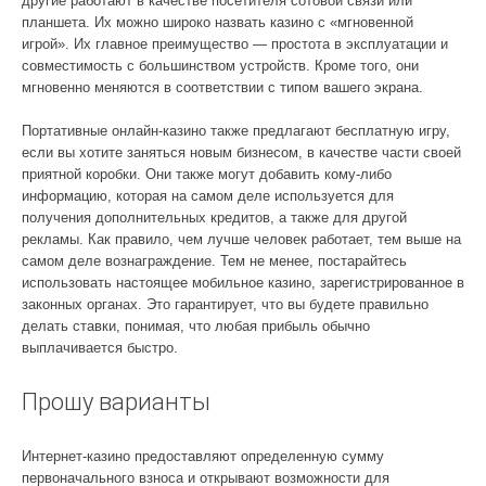
другие работают в качестве посетителя сотовой связи или
планшета. Их можно широко назвать казино с «мгновенной
игрой». Их главное преимущество — простота в эксплуатации и
совместимость с большинством устройств. Кроме того, они
мгновенно меняются в соответствии с типом вашего экрана.
Портативные онлайн-казино также предлагают бесплатную игру,
если вы хотите заняться новым бизнесом, в качестве части своей
приятной коробки. Они также могут добавить кому-либо
информацию, которая на самом деле используется для
получения дополнительных кредитов, а также для другой
рекламы. Как правило, чем лучше человек работает, тем выше на
самом деле вознаграждение. Тем не менее, постарайтесь
использовать настоящее мобильное казино, зарегистрированное в
законных органах. Это гарантирует, что вы будете правильно
делать ставки, понимая, что любая прибыль обычно
выплачивается быстро.
Прошу варианты
Интернет-казино предоставляют определенную сумму
первоначального взноса и открывают возможности для