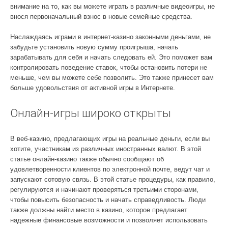
внимание на то, как вы можете играть в различные видеоигры, не
внося первоначальный взнос в новые семейные средства.
Наслаждаясь играми в интернет-казино законными деньгами, не
забудьте установить новую сумму проигрыша, начать
зарабатывать для себя и начать следовать ей. Это поможет вам
контролировать поведение ставок, чтобы остановить потери не
меньше, чем вы можете себе позволить. Это также принесет вам
больше удовольствия от активной игры в Интернете.
Онлайн-игры широко открыты
В веб-казино, предлагающих игры на реальные деньги, если вы
хотите, участникам из различных иностранных валют. В этой
статье онлайн-казино также обычно сообщают об
удовлетворенности клиентов по электронной почте, ведут чат и
запускают сотовую связь. В этой статье процедуры, как правило,
регулируются и начинают проверяться третьими сторонами,
чтобы повысить безопасность и начать справедливость. Люди
также должны найти место в казино, которое предлагает
надежные финансовые возможности и позволяет использовать