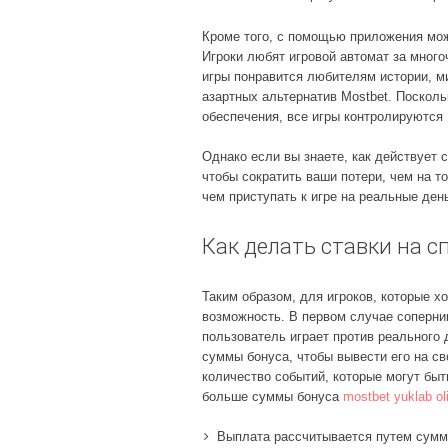
Кроме того, с помощью приложения можн
Игроки любят игровой автомат за много
игры понравится любителям истории, ми
азартных альтернатив Mostbet. Поскол
обеспечения, все игры контролируются
Однако если вы знаете, как действует 
чтобы сократить ваши потери, чем на т
чем приступать к игре на реальные день
Как делать ставки на с
Таким образом, для игроков, которые х
возможность. В первом случае соперни
пользователь играет против реального 
суммы бонуса, чтобы вывести его на с
количество событий, которые могут быт
больше суммы бонуса
mostbet yuklab ol
Выплата рассчитывается путем сумм