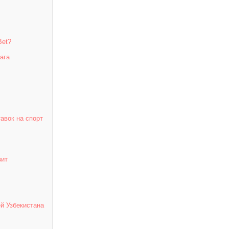
Bet?
ага
авок на спорт
зит
й Узбекистана