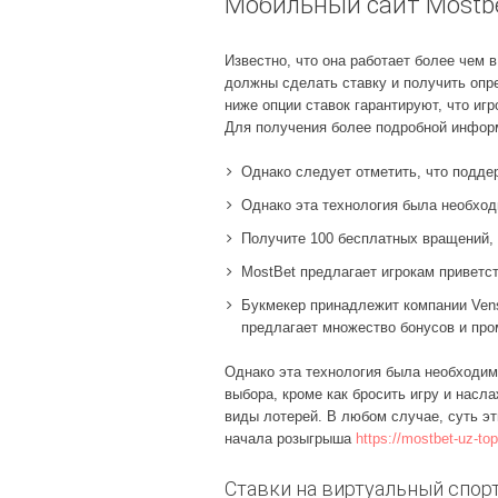
Мобильный сайт Mostb
Известно, что она работает более чем в
должны сделать ставку и получить опр
ниже опции ставок гарантируют, что игр
Для получения более подробной информ
Однако следует отметить, что подде
Однако эта технология была необход
Получите 100 бесплатных вращений, 
MostBet предлагает игрокам приветс
Букмекер принадлежит компании Vens
предлагает множество бонусов и про
Однако эта технология была необходима
выбора, кроме как бросить игру и нас
виды лотерей. В любом случае, суть эт
начала розыгрыша
https://mostbet-uz-to
Ставки на виртуальный спор