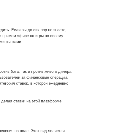
ить. Если вы до сих пор не знаете,
 в прямом эфире на игры по своему
ми рынками.
отив бота, так и против живого дилера.
льзователей за финансовые операции,
тегория ставок, в которой ежедневно
 делая ставки на этой платформе.
енения на поле. Этот вид является