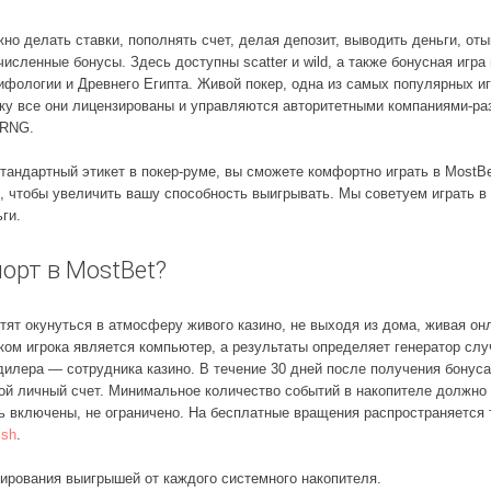
о делать ставки, пополнять счет, делая депозит, выводить деньги, оты
численные бонусы. Здесь доступны scatter и wild, а также бонусная игр
фологии и Древнего Египта. Живой покер, одна из самых популярных игр
ьку все они лицензированы и управляются авторитетными компаниями-ра
 RNG.
стандартный этикет в покер-руме, вы сможете комфортно играть в MostBe
о, чтобы увеличить вашу способность выигрывать. Мы советуем играть в
ги.
порт в MostBet?
отят окунуться в атмосферу живого казино, не выходя из дома, живая о
ком игрока является компьютер, а результаты определяет генератор слу
дилера — сотрудника казино. В течение 30 дней после получения бонус
вой личный счет. Минимальное количество событий в накопителе должно
ь включены, не ограничено. На бесплатные вращения распространяется 
ish
.
ирования выигрышей от каждого системного накопителя.