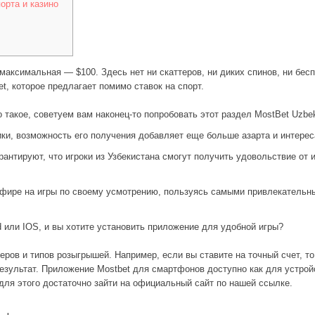
орта и казино
максимальная — $100. Здесь нет ни скаттеров, ни диких спинов, ни бе
et, которое предлагает помимо ставок на спорт.
о такое, советуем вам наконец-то попробовать этот раздел MostBet Uzbek
ки, возможность его получения добавляет еще больше азарта и интереса
антируют, что игроки из Узбекистана смогут получить удовольствие от и
эфире на игры по своему усмотрению, пользуясь самыми привлекательн
id или IOS, и вы хотите установить приложение для удобной игры?
ров и типов розыгрышей. Например, если вы ставите на точный счет, т
езультат. Приложение Mostbet для смартфонов доступно как для устройст
для этого достаточно зайти на официальный сайт по нашей ссылке.