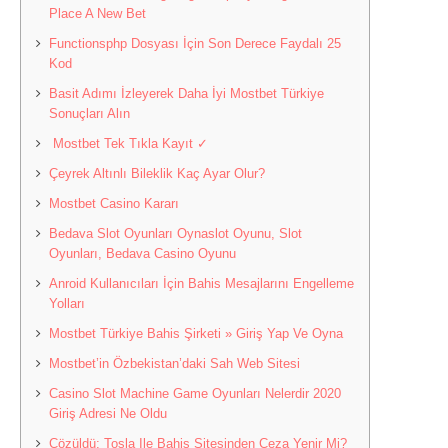
Place A New Bet
Functionsphp Dosyası İçin Son Derece Faydalı 25
Kod
Basit Adımı İzleyerek Daha İyi Mostbet Türkiye
Sonuçları Alın
Mostbet Tek Tıkla Kayıt ✓
Çeyrek Altınlı Bileklik Kaç Ayar Olur?
Mostbet Casino Kararı
Bedava Slot Oyunları Oynaslot Oyunu, Slot
Oyunları, Bedava Casino Oyunu
Anroid Kullanıcıları İçin Bahis Mesajlarını Engelleme
Yolları
Mostbet Türkiye Bahis Şirketi » Giriş Yap Ve Oyna
Mostbet’in Özbekistan’daki Sah Web Sitesi
Casino Slot Machine Game Oyunları Nelerdir 2020
Giriş Adresi Ne Oldu
Çözüldü: Tosla Ile Bahis Sitesinden Ceza Yenir Mi?