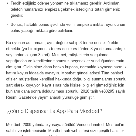
Tercih ettiğiniz ödeme yöntemine tıklamanız gerekir; Ardından,
telefon numaranızı empieza çekmek istediğiniz tutarı girmeniz
gerekir.
Bonus, haftalık bonus şeklinde verilir empieza miktar, oyuncunun
bahis yaptığı miktara göre belirlenir.
Bu oyunun asıl amacı, aynı değere sahip 3 terme conseillé elde
etmektir (ya bir pigments-terres-couleurs türden 3 ya de uma ardışık
sayılardan oluşan 3 kart). Mostbet, müşterilerin sorgulama
yaptığından ve kendilerine sorunsuz seçenekler sunduğundan emin
olmuştur. Gidin biraz daha banko kupona, normalde koyacagınızın iki
katını koyun iddaa’da oynayın. Mostbet güncel adresi Tüm bahisçi
ofisleri müşterilere kendileri hakkında doğru bilgi sunmalarını zorunlu
şart olarak koyuyor. Kayıt sırasında kişisel bilgileri girmediğiniz için
bunların daha sonra doldurulması zorunlu. 2018 tarih ve30295 sayılı
Resmi Gazete’de yayımlanarak yürürlüğe girmiştir.
¿cómo Dispensar La App Para Mostbet?
Mostbet, 2009 yılında piyasaya sürüldü Venson Limited, Mostbet’in
sahibi ve işletmecisidir. Mostbet sah web sitesi size çeşitli bahisler