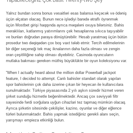
Yalnız bundan sonra bonus vəsaitləri əsas balansa keçəcək və ödəniş
üçün əlçatan olacaq. Bunun necə işlədiyi barədə ətraflı öyrənmək
üçün Mostbet girişi haqqında ayrıca məqaləni oxuya bilərsiniz. Bahis
meraklıları, katlanmış yatırımlarını çek hesaplarına sıkıca taşıyabilir
ve bunları doğrudan paraya dönüştürebilir. Hesab yaratmaq üçün bütün
prosedur two dəqiqədən çox boş vaxt tələb etmir. Tercih edilmelerinin
bir diğer seçeneği tek maç iknalarının daha fazla olması ve zengin
oran çeşitliliğine sahip olması diyebiliriz. Casinoda oyuncuların
mutlaka bakması gereken müthiş büyüklükte bir oyun koleksiyonu var.
“When I actually heard about the million dollar Powerball jackpot
feature, I decided to attempt. Canlı bahisler standart olarak yapılan
spor bahislerinin çok daha üzerine çıkan bir heyecan ile kullanıcılara
sunulmaktadır. Türkiye piyasasında 2 yılı aşkın süredir hizmet veren
şirket sunduğu hizmetle beğenilmektedir. Ancaq çox səviyyəli filtr
sayəsində fərdi sorğulara uyğun cihazlari tez tapmaq mümkün olacaq.
Ayrıca şirketin sitesinde çekilişler, kazino, oyunlar ve diğer eğlence
türleri bulunmaktadır. Bahis yapmak istediğiniz gerekli alanı seçin,
yarışmayı empieza etkinliği bulun.