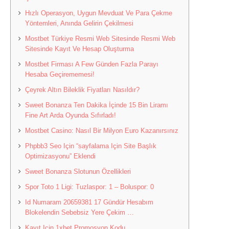
Hızlı Operasyon, Uygun Mevduat Ve Para Çekme
Yöntemleri, Anında Gelirin Çekilmesi
Mostbet Türkiye Resmi Web Sitesinde Resmi Web
Sitesinde Kayıt Ve Hesap Oluşturma
Mostbet Firması A Few Günden Fazla Parayı
Hesaba Geçirememesi!
Çeyrek Altın Bileklik Fiyatları Nasıldır?
Sweet Bonanza Ten Dakika İçinde 15 Bin Liramı
Fine Art Arda Oyunda Sıfırladı!
Mostbet Casino: Nasıl Bir Milyon Euro Kazanırsınız
Phpbb3 Seo Için “sayfalama Için Site Başlık
Optimizasyonu” Eklendi
Sweet Bonanza Slotunun Özellikleri
Spor Toto 1 Ligi: Tuzlaspor: 1 – Boluspor: 0
Id Numaram 20659381 17 Gündür Hesabım
Blokelendin Sebebsiz Yere Çekim …
Kayıt Için 1xbet Promosyon Kodu