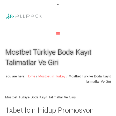
Mostbet Türkiye Boda Kayıt
Talimatlar Ve Giri
You are here:
Home
/
Mostbet in Turkey
/
Mostbet Türkiye Boda Kayıt
Talimatlar Ve Giri
Mostbet Türkiye Boda Kayıt Talimatlar Ve Giriş
1xbet Için Hidup Promosyon