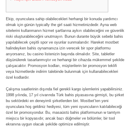
Ekip, oyunculara sahip olabilecekleri herhangi bir konuda yardımcı
olmak için günün typically the girl saati hizmetinizdedir. Ayna web
sitelerini kullanmanın hizmet şartlarına aykırı olabileceğini ve güvenlik
riski oluşturabileceğini unutmayın. Bunun durante büyük sebebi bahis
yapılabilecek çeşitli spor ve oyunlar sunmalarıdır. Hareket mostbet
halindeyken bahis oynamanıza izin verecek bir spor platformu
arıyorsanız, bu casino listenizin başında olmalıdır. Site, tabletler
düşünülerek tasarlanmıştır ve herhangi bir cihazda mükemmel şekilde
çalışacaktır. Promosyon kodları, müşterilerin bir promosyon teklifi
veya hizmetlerde indirim talebinde bulunmak için kullanabilecekleri
özel kodlardır.
Çalışma saatlerinin dışında fiel gerekli kargo işlemlerini yapabilirsiniz.
1998 yılında, 17 yıl civarında Türk bahis piyasasına girmişti, bu şirket
bu sektördeki en deneyimli şirketlerden biri. Mostbet’ten yeni
oyunculara hoş geldiniz hediyesi, tüm yeni oyuncuların katılabileceği
özel bir promosyondur. Bu, masaüstü bahis platformunun w tamtym
miejscu bir kopyasıdır, ancak bazı düğmeler ve bölümler, bir tool
ekranına uygun olacak şekilde optimize edilmiştir.