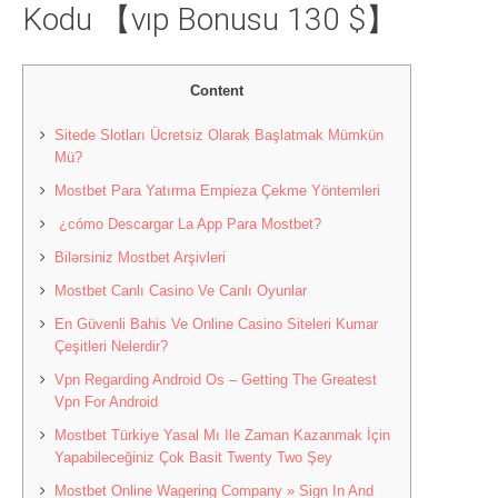
Kodu 【vıp Bonusu 130 $】
Content
Sitede Slotları Ücretsiz Olarak Başlatmak Mümkün
Mü?
Mostbet Para Yatırma Empieza Çekme Yöntemleri
¿cómo Descargar La App Para Mostbet?
Bilərsiniz Mostbet Arşivleri
Mostbet Canlı Casino Ve Canlı Oyunlar
En Güvenli Bahis Ve Online Casino Siteleri Kumar
Çeşitleri Nelerdir?
Vpn Regarding Android Os – Getting The Greatest
Vpn For Android
Mostbet Türkiye Yasal Mı Ile Zaman Kazanmak İçin
Yapabileceğiniz Çok Basit Twenty Two Şey
Mostbet Online Wagering Company » Sign In And