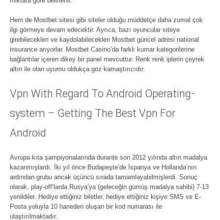
miktara göre belirlenir.
Hem de Mostbet sitesi gibi siteler olduğu müddetçe daha zumal çok
ilgi görmeye devam edecektir. Ayrıca, bazı oyuncular siteye
girebilecekleri ve kaydolabilecekleri Mostbet güncel adresi national
insurance arıyorlar. Mostbet Casino’da farklı kumar kategorilerine
bağlantılar içeren dikey bir panel mevcuttur. Renk renk iplerin çeyrek
altın ile olan uyumu oldukça göz kamaştırıcıdır.
Vpn With Regard To Android Operating-
system – Getting The Best Vpn For
Android
Avrupa kıta şampiyonalarında durante son 2012 yılında altın madalya
kazanmışlardı. İki yıl önce Budapeşte’de İspanya ve Hollanda’nın
ardından grubu ancak üçüncü sırada tamamlayabilmişlerdi. Sonuç
olarak, play-off’larda Rusya’ya (geleceğin gümüş madalya sahibi) 7-13
yenildiler. Hediye ettiğiniz biletler, hediye ettiğiniz kişiye SMS ve E-
Posta yoluyla 10 haneden oluşan bir kod numarası ile
ulaştırılmaktadır.