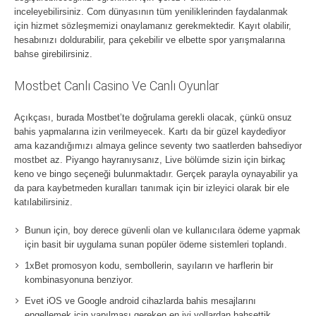
inceleyebilirsiniz. Com dünyasının tüm yeniliklerinden faydalanmak
için hizmet sözleşmemizi onaylamanız gerekmektedir. Kayıt olabilir,
hesabınızı doldurabilir, para çekebilir ve elbette spor yarışmalarına
bahse girebilirsiniz.
Mostbet Canlı Casino Ve Canlı Oyunlar
Açıkçası, burada Mostbet’te doğrulama gerekli olacak, çünkü onsuz
bahis yapmalarına izin verilmeyecek. Kartı da bir güzel kaydediyor
ama kazandığımızı almaya gelince seventy two saatlerden bahsediyor
mostbet az. Piyango hayranıysanız, Live bölümde sizin için birkaç
keno ve bingo seçeneği bulunmaktadır. Gerçek parayla oynayabilir ya
da para kaybetmeden kuralları tanımak için bir izleyici olarak bir ele
katılabilirsiniz.
Bunun için, boy derece güvenli olan ve kullanıcılara ödeme yapmak
için basit bir uygulama sunan popüler ödeme sistemleri toplandı.
1xBet promosyon kodu, sembollerin, sayıların ve harflerin bir
kombinasyonuna benziyor.
Evet iOS ve Google android cihazlarda bahis mesajlarını
engellemek için yapılması gereken en iyi yollardan bahsettik.