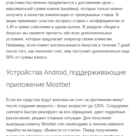
участники постепенно продвигаются к достижению цели –
максимальной сумме коинов (кешбека), которые только можно
получить в качестве компенсации от проигрышных ставок. В
акции принимают участие экспресс-ставки с коэффициентом от
1,40 и тремя событиями в одном купоне. В разделе «Акции и
бонусы» вы сможете прочесть обо всех дополнительных
условиях, которые предлагает оператор своим клиентам.
Например, если клиент воспользовался бонусом в течение 7 дней
после того, как пополнил счет, ему поступает дополнительно еще
50% от суммы взноса.
Устройства Android, поддерживающие
приложение Mostbet
Если же средства будут внесены на счет на протяжении минут
после создания аккаунта – бонус возрастет до 125%. Сотрудники
саппорта быстро реагируют на все обращения, дают подробные
разъяснения, решают спорные ситуации. Для получения
выигрыша клиенту Mostbet com необходимо в личном кабинете
перейти на вкладку «Вывести со счета». Перед получением