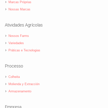
Marcas Próprias
Nossas Marcas
Atividades Agrícolas
Nossos Farms
Variedades
Práticas e Tecnologias
Processo
Colheita
Molienda y Extracción
Armazenamento
Empresa