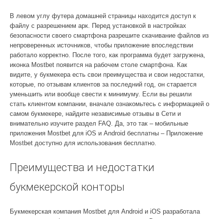
В левом углу футера домашней страницы находится доступ к
файлу с разрешением арк. Перед установкой в настройках
безопасности своего смартфона разрешите скачивание файлов из
непроверенных источников, чтобы приложение впоследствии
работало корректно. После того, как программа будет загружена,
иконка Mostbet появится на рабочем столе смартфона. Как
видите, у букмекера есть свои преимущества и свои недостатки,
которые, по отзывам клиентов за последний год, он старается
уменьшить или вообще свести к минимуму. Если вы решили
стать клиентом компании, вначале ознакомьтесь с информацией о
самом букмекере, найдите независимые отзывы в Сети и
внимательно изучите раздел FAQ. Да, это так – мобильные
приложения Mostbet для iOS и Android бесплатны – Приложение
Mostbet доступно для использования бесплатно.
Преимущества и недостатки
букмекерской конторы
Букмекерская компания Mostbet для Android и iOS разработала