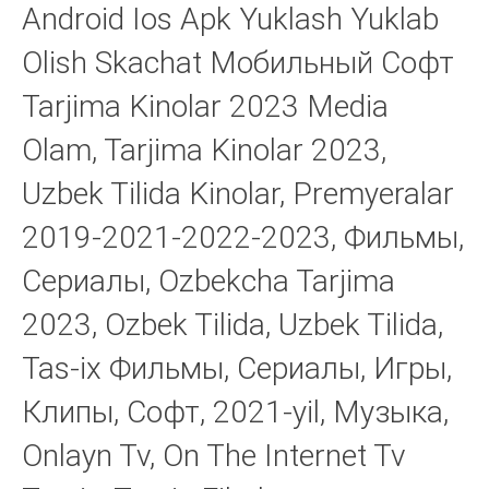
Android Ios Apk Yuklash Yuklab
Olish Skachat Мобильный Софт
Tarjima Kinolar 2023 Media
Olam, Tarjima Kinolar 2023,
Uzbek Tilida Kinolar, Premyeralar
2019-2021-2022-2023, Фильмы,
Сериалы, Ozbekcha Tarjima
2023, Ozbek Tilida, Uzbek Tilida,
Tas-ix Фильмы, Сериалы, Игры,
Клипы, Софт, 2021-yil, Музыка,
Onlayn Tv, On The Internet Tv