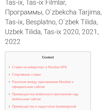
Tas-ix, Tas-ix Filmlar,
Программы, O`zbekcha Tarjima,
Tas-ix, Besplatno, O`zbek Tilida,
Uzbek Tilida, Tas-ix 2020, 2021,
2022
Content
Ставки на киберспорт в Mostbet APK
Спортивные ставки
Различия между приложением Mostbet и
официальным сайтом
Преимущества мобильного приложения над
мобильным сайтом
Преимущества и недостатки букмекерской