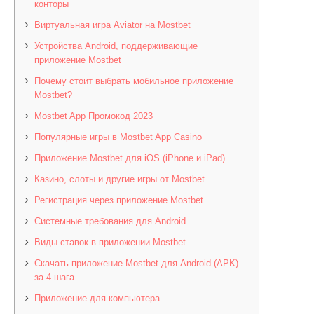
конторы
Виртуальная игра Aviator на Mostbet
Устройства Android, поддерживающие
приложение Mostbet
Почему стоит выбрать мобильное приложение
Mostbet?
Mostbet App Промокод 2023
Популярные игры в Mostbet App Casino
Приложение Mostbet для iOS (iPhone и iPad)
Казино, слоты и другие игры от Mostbet
Регистрация через приложение Mostbet
Системные требования для Android
Виды ставок в приложении Mostbet
Скачать приложение Mostbet для Android (APK)
за 4 шага
Приложение для компьютера