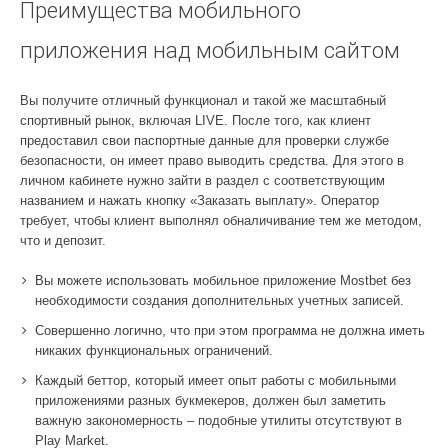
Преимущества мобильного
приложения над мобильным сайтом
Вы получите отличный функционал и такой же масштабный
спортивный рынок, включая LIVE. После того, как клиент
предоставил свои паспортные данные для проверки службе
безопасности, он имеет право выводить средства. Для этого в
личном кабинете нужно зайти в раздел с соответствующим
названием и нажать кнопку «Заказать выплату». Оператор
требует, чтобы клиент выполнял обналичивание тем же методом,
что и депозит.
Вы можете использовать мобильное приложение Mostbet без
необходимости создания дополнительных учетных записей.
Совершенно логично, что при этом программа не должна иметь
никаких функциональных ограничений.
Каждый беттор, который имеет опыт работы с мобильными
приложениями разных букмекеров, должен был заметить
важную закономерность – подобные утилиты отсутствуют в
Play Market.