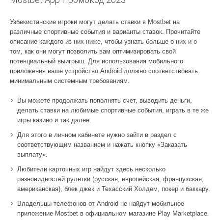
Узбекистанские игроки могут делать ставки в Mostbet на
различные спортивные события и варианты ставок. Прочитайте
описание каждого из них ниже, чтобы узнать больше о них и о
том, как они могут позволить вам оптимизировать свой
потенциальный выигрыш. Для использования мобильного
приложения ваше устройство Android должно соответствовать
минимальным системным требованиям.
Вы можете продолжать пополнять счет, выводить деньги,
делать ставки на любимые спортивные события, играть в те же
игры казино и так далее.
Для этого в личном кабинете нужно зайти в раздел с
соответствующим названием и нажать кнопку «Заказать
выплату».
Любители карточных игр найдут здесь несколько
разновидностей рулетки (русская, европейская, французская,
американская), блек джек и Техасский Холдем, покер и баккару.
Владельцы телефонов от Android не найдут мобильное
приложение Mostbet в официальном магазине Play Marketplace.