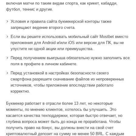
включая матчи по таким видам спорта, как крикет, кабадди,
футбол, теннис и другие.
Условия и правила сайта букмекерской конторы также
запрещают ведение второго счета.
Если вы решите использовать мобильный сайт Mostbet вместо
приложения для Android и/или iOS или версии для ПК, вы не
упустите ни одной акции или преимущества.
Перед получением выигрыша обязательно нужно заполнить все
поля в профиле в личном кабинете.
Перед установкой в настройках безопасности своего
смартфона разрешите скачивание файлов из непроверенных
источников, чтобы приложение впоследствии работало
корректно.
Букмекер работает в отрасли более 13 лет, но некоторые
моменты, по мнению клиентов, хотелось бы улучшить. Это
касается качества техподдержки, которая быстро отвечает, но
глубина вопроса может быть до конца не проработана. Чтобы
получить право на бонус, вы должны внести на свой счет
криптовалютный депозит на сумму не менее 50 BRL. С каждым