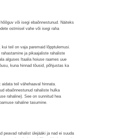
a hõõguv või isegi ebaõnnestunud. Näiteks
ete ostmisel vahe või isegi raha
, kui teil on vaja paremaid lõpptulemusi.
rahastamine ja pikaajaliste rahaliste
ala alguses Itaalia hoiuse raames uue
 tõusu, kuna hinnad tõusid, põhjustas ka
aidata teil vähehaaval hinnata.
nud ebaõnnestunud rahaliste hulka
ause rahaline). See on sunnitud hea
tabamuse rahaline tasumine.
d peavad rahalist ülejääki ja nad ei suuda