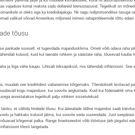
ernatiiv paremal järjel ja ka muudele kiirvalikutele, kuna nii automatiseeritud
as vajaduse korral maksta sadu dollareid teenustasusid. Tegelikult on mõned r
 omanikele ei oleks ega ka krediidiajalugu. Nii nagu nullprotsendilise tasuga
mad valikud võivad Ameerikas miljoneid inimesi rahaprobleemide tõttu edasi
dade tõusu
se pankade siseselt, et tugevdada majanduskliima. Ometi võib odava raha p
vähendab kulusid, kuid kui laenate rohkem ja säästate raha, tõusevad kauba h
raha ja liiga vähe kaupu. Lihtsalt teksapüksid, mis tähendab inflatsiooni. See e
da, muudab see krediitidest vabanemise kõrgemaks. Tõenäoliselt levitavad pang
 muudavad kogu majanduse, kui soovite aeglustada. Kuid kui föderaalriik oma
ega arvestatakse tegelikult palju rohkem sissetulekuid.
u laisku, et vältida hindade tõusu. Kui äärealade üldine majandus saab käivit
 voolu ja hakkaks kulusid jätma, kui soovite seda suurendada. Just seepärast v
nõuavad kõrgemat palka. Range finantseeskiri võib tööstuse järk-järgulist 
inflatsiooni tõesti langetada.