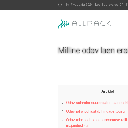
Bv. Rivadavia 3224
- Los Boulevares
CP: 5
Milline odav laen er
Artiklid
Odav sularaha suurendab majanduskl
Odav raha põhjustab hindade tõusu
Odav raha toob kaasa tabamuse tellis
majanduslikult