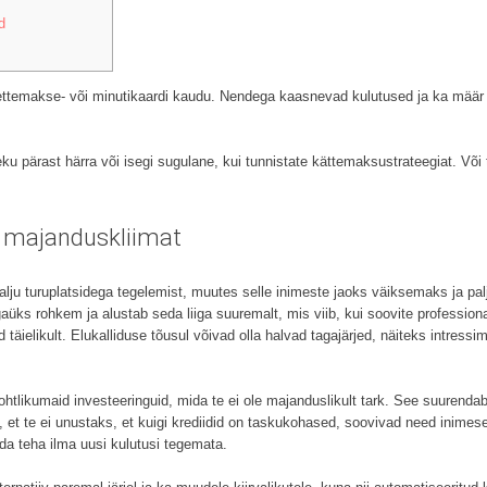
d
ettemakse- või minutikaardi kaudu. Nendega kaasnevad kulutused ja ka määr 
eku pärast härra või isegi sugulane, kui tunnistate kättemaksustrateegiat.
Või 
 majanduskliimat
lju turuplatsidega tegelemist, muutes selle inimeste jaoks väiksemaks ja pal
aüks rohkem ja alustab seda liiga suuremalt, mis viib, kui soovite professio
 täielikult. Elukalliduse tõusul võivad olla halvad tagajärjed, näiteks intres
htlikumaid investeeringuid, mida te ei ole majanduslikult tark. See suurendab
t te ei unustaks, et kuigi krediidid on taskukohased, soovivad need inimese
da teha ilma uusi kulutusi tegemata.