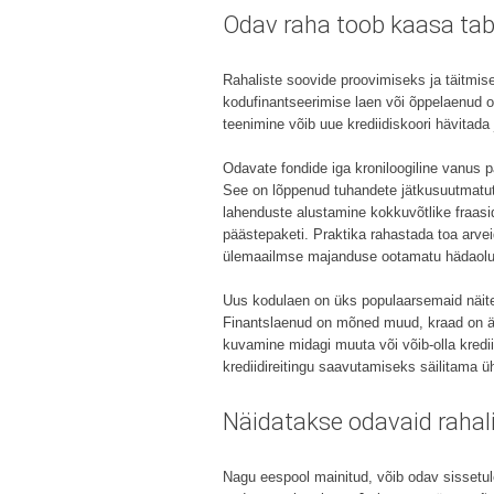
Odav raha toob kaasa tab
Rahaliste soovide proovimiseks ja täitmis
kodufinantseerimise laen või õppelaenud 
teenimine võib uue krediidiskoori hävitada j
Odavate fondide iga kroniloogiline vanus pak
See on lõppenud tuhandete jätkusuutmatute 
lahenduste alustamine kokkuvõtlike fraasi
päästepaketi. Praktika rahastada toa arvei
ülemaailmse majanduse ootamatu hädaolu
Uus kodulaen on üks populaarsemaid näitei
Finantslaenud on mõned muud, kraad on äär
kuvamine midagi muuta või võib-olla krediit
krediidireitingu saavutamiseks säilitama ü
Näidatakse odavaid rahal
Nagu eespool mainitud, võib odav sissetule