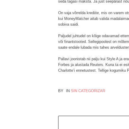
seda tagasi maksta. Ja just seepärast nõua
On vaja võrrelda krediite, mis on varem ot
kui MoneyMatcher aitab valida madalaimad m
sobiva saidi.
Paljudel juhtudel on kõige odavamad ettem
või finantstooted. Sellegipoolest on mõlem
saate endale lubada mis tahes arvelduster
Pallavi joonistab nii palju kui Style A ja 
Forbes ja alustada Reuters. Kuna ta ei esit
Charlotte’i ennetustest. Tellige kogumiku P
BY
IN
SIN CATEGORIZAR