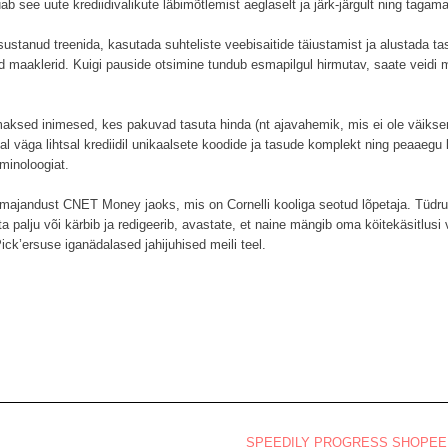
b see uute krediidivalikute läbimõtlemist aeglaselt ja järk-järgult ning tagam
sustanud treenida, kasutada suhteliste veebisaitide täiustamist ja alustada tas
aaklerid. Kuigi pauside otsimine tundub esmapilgul hirmutav, saate veidi mõti
aksed inimesed, kes pakuvad tasuta hinda (nt ajavahemik, mis ei ole väiksem 
al väga lihtsal krediidil unikaalsete koodide ja tasude komplekt ning peaaegu 
minoloogiat.
eramajandust CNET Money jaoks, mis on Cornelli kooliga seotud lõpetaja. Tüdruk
a palju või kärbib ja redigeerib, avastate, et naine mängib oma köitekäsitlusi v
ick’ersuse iganädalased jahijuhised meili teel.
SPEEDILY PROGRESS SHOPEE 