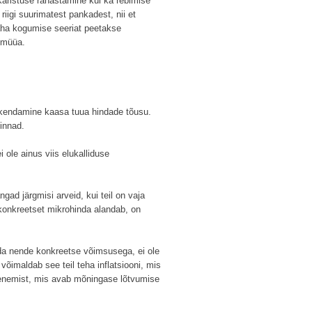
 karistuse rahastamine kui ka rebimise
iigi suurimatest pankadest, nii et
 raha kogumise seeriat peetakse
 müüa.
ikendamine kaasa tuua hindade tõusu.
innad.
i ole ainus viis elukalliduse
ad järgmisi arveid, kui teil on vaja
 konkreetset mikrohinda alandab, on
uda nende konkreetse võimsusega, ei ole
õimaldab see teil teha inflatsiooni, mis
edenemist, mis avab mõningase lõtvumise