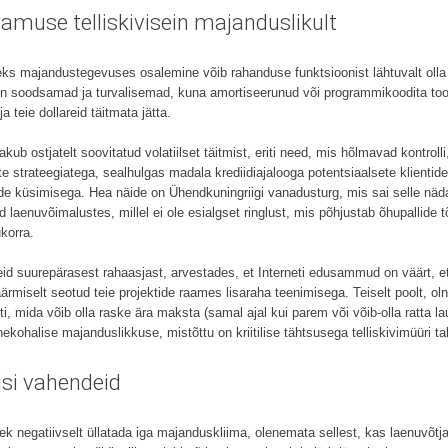
amuse telliskivisein majanduslikult
eks majandustegevuses osalemine võib rahanduse funktsioonist lähtuvalt oll
on soodsamad ja turvalisemad, kuna amortiseerunud või programmikoodita tood
a teie dollareid täitmata jätta.
ub ostjatelt soovitatud volatiilset täitmist, eriti need, mis hõlmavad kontrolli
strateegiatega, sealhulgas madala krediidiajalooga potentsiaalsete klientide 
de küsimisega. Hea näide on Ühendkuningriigi vanadusturg, mis sai selle näd
d laenuvõimalustes, millel ei ole esialgset ringlust, mis põhjustab õhupallide
korra.
d suurepärasest rahaasjast, arvestades, et Interneti edusammud on väärt, et 
miselt seotud teie projektide raames lisaraha teenimisega. Teiselt poolt, ol
i, mida võib olla raske ära maksta (samal ajal kui parem või võib-olla ratta l
hekohalise majanduslikkuse, mistõttu on kriitilise tähtsusega telliskivimüüri 
isi vahendeid
k negatiivselt üllatada iga majanduskliima, olenemata sellest, kas laenuvõtja