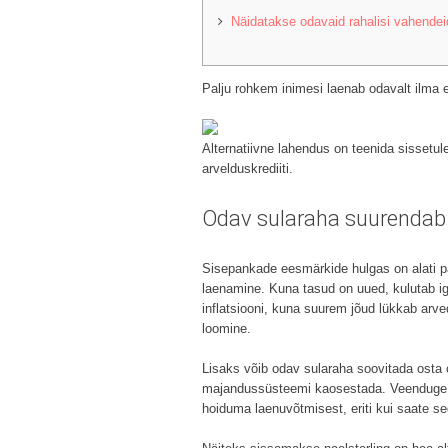
Näidatakse odavaid rahalisi vahendei
Palju rohkem inimesi laenab odavalt ilma 
Alternatiivne lahendus on teenida sissetul
arvelduskrediiti.
Odav sularaha suurendab
Sisepankade eesmärkide hulgas on alati pa
laenamine. Kuna tasud on uued, kulutab ig
inflatsiooni, kuna suurem jõud lükkab arved
loomine.
Lisaks võib odav sularaha soovitada osta o
majandussüsteemi kaosestada. Veenduge, e
hoiduma laenuvõtmisest, eriti kui saate se