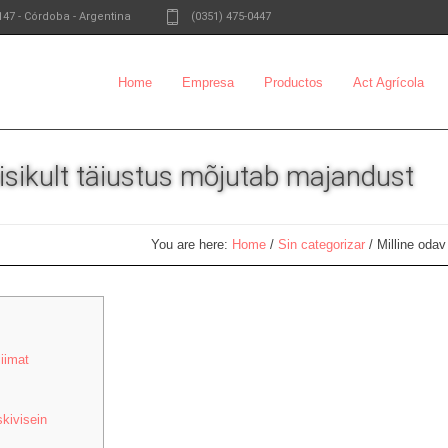
147
-
Córdoba - Argentina
(0351) 475-0447
Home
Empresa
Productos
Act Agrícola
aisikult täiustus mõjutab majandust
You are here:
Home
/
Sin categorizar
/
Milline odav
iimat
kivisein