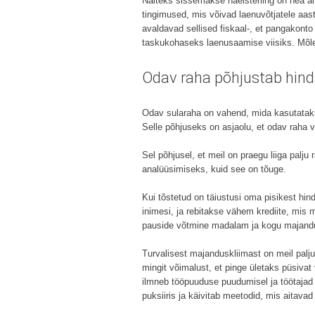
Näiteks sissemakse naelsterling on hea alt
tingimused, mis võivad laenuvõtjatele aast
avaldavad sellised fiskaal-, et pangakonto
taskukohaseks laenusaamise viisiks. Mõle
Odav raha põhjustab hin
Odav sularaha on vahend, mida kasutatak
Selle põhjuseks on asjaolu, et odav raha 
Sel põhjusel, et meil on praegu liiga palju 
analüüsimiseks, kuid see on tõuge.
Kui tõstetud on täiustusi oma pisikest hin
inimesi, ja rebitakse vähem krediite, mis
pauside võtmine madalam ja kogu majandus
Turvalisest majanduskliimast on meil palj
mingit võimalust, et pinge ületaks püsivat
ilmneb tööpuuduse puudumisel ja töötajad 
puksiiris ja käivitab meetodid, mis aitavad 