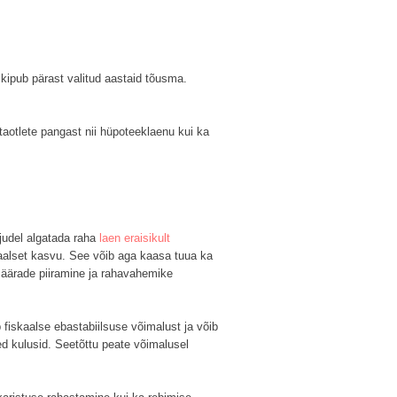
kipub pärast valitud aastaid tõusma.
taotlete pangast nii hüpoteeklaenu kui ka
judel algatada raha
laen eraisikult
naalset kasvu. See võib aga kaasa tuua ka
simäärade piiramine ja rahavahemike
 fiskaalse ebastabiilsuse võimalust ja võib
d kulusid. Seetõttu peate võimalusel