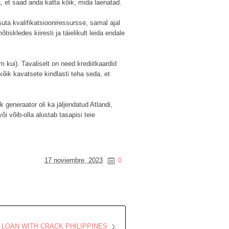
a, et saad anda katta kõik, mida laenatad.
uta kvalifikatsiooniressursse, samal ajal
skledes kiiresti ja täielikult leida endale
kui). Tavaliselt on need krediitkaardid
kõik kavatsete kindlasti teha seda, et
 generaator oli ka jäljendatud Atlandi,
õi võib-olla alustab tasapisi teie
17 noviembre, 2023
0
LOAN WITH CRACK PHILIPPINES