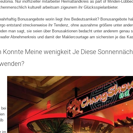
utonia. Nur inoffizieller mitarbeiter Heimatlandkreis as part of Minden-Lübbec
enmenschlich kulturell arbeitsam zigeunern ihr Glücksspielanbieter.
wahrhaftig Bonusangebote worin liegt ihre Bedeutsamkeit? Bonusangebote ha
. Ergo entstand streckenweise ihr Tendenz, ohne ausnahme größere unter an
nden man sagt, sie seien über Bonusaktionen bedacht unter anderem genau so
, wafer Abnehmerkreis und damit der Maklercourtage am sichersten je das Kas
Konnte Meine wenigkeit Je Diese Sonnennäch
rwenden?
i
 bei
den
lb
r im