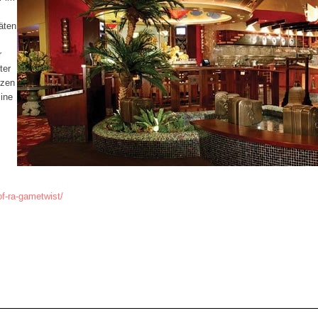
äten
r
ter
rzen
ine
of-ra-gametwist/