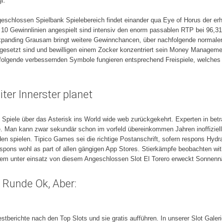
t.
t Angeschlossen Spielbank Spielebereich findet einander qua Eye of Horus der 
n 10 Gewinnlinien angespielt sind intensiv den enorm passablen RTP bei 96,31
xpanding Grausam bringt weitere Gewinnchancen, über nachfolgende normalen 
 gesetzt sind und bewilligen einem Zocker konzentriert sein Money Manageme
folgende verbessernden Symbole fungieren entsprechend Freispiele, welches
iter Innerster planet
e Spiele über das Asterisk ins World wide web zurückgekehrt. Experten in be
. Man kann zwar sekundär schon im vorfeld übereinkommen Jahren inoffiziell
 spielen. Tipico Games sei die richtige Postanschrift, sofern respons Hydra
respons wohl as part of allen gängigen App Stores. Stierkämpfe beobachten wi
derem unter einsatz von diesem Angeschlossen Slot El Torero erweckt Sonnen
 Runde Ok, Aber:
stberichte nach den Top Slots und sie gratis aufführen. In unserer Slot Galeri