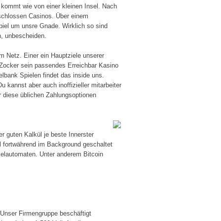
 kommt wie von einer kleinen Insel. Nach
eschlossen Casinos. Über einem
piel um unsre Gnade. Wirklich so sind
n, unbescheiden.
m Netz. Einer ein Hauptziele unserer
n Zocker sein passendes Erreichbar Kasino
bank Spielen findet das inside uns.
 kannst aber auch inoffizieller mitarbeiter
r diese üblichen Zahlungsoptionen
r guten Kalkül je beste Innerster
hl fortwährend im Background geschaltet
pielautomaten. Unter anderem Bitcoin
 Unser Firmengruppe beschäftigt