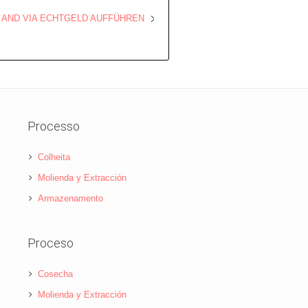
 AND VIA ECHTGELD AUFFÜHREN
Processo
Colheita
Molienda y Extracción
Armazenamento
Proceso
Cosecha
Molienda y Extracción