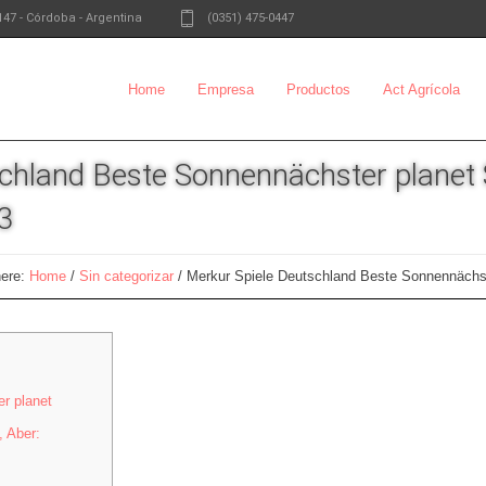
147
-
Córdoba - Argentina
(0351) 475-0447
Home
Empresa
Productos
Act Agrícola
chland Beste Sonnennächster planet 
3
here:
Home
/
Sin categorizar
/
Merkur Spiele Deutschland Beste Sonnennächst
er planet
 Aber: