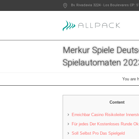
Bv. Rivadavia 3224
- Los Boulevares
CP: 5
Merkur Spiele Deuts
Spielautomaten 202
You are 
Content
Erreichbar Casino Risikoleiter Innerst
Für jedes Der Kostenloses Runde Ok,
Soll Selbst Pro Das Spielgeld