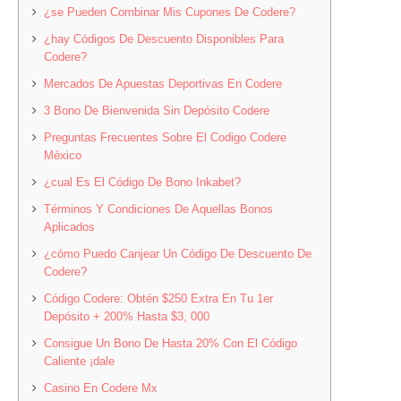
¿se Pueden Combinar Mis Cupones De Codere?
¿hay Códigos De Descuento Disponibles Para
Codere?
Mercados De Apuestas Deportivas En Codere
3 Bono De Bienvenida Sin Depósito Codere
Preguntas Frecuentes Sobre El Codigo Codere
México
¿cual Es El Código De Bono Inkabet?
Términos Y Condiciones De Aquellas Bonos
Aplicados
¿cómo Puedo Canjear Un Código De Descuento De
Codere?
Código Codere: Obtén $250 Extra En Tu 1er
Depósito + 200% Hasta $3, 000
Consigue Un Bono De Hasta 20% Con El Código
Caliente ¡dale
Casino En Codere Mx