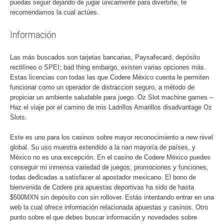
puedas seguir dejando de jugar únicamente para divertirte, te
recomendamos la cual actúes.
Información
Las más buscados son tarjetas bancarias, Paysafecard, depósito
rectilíneo o SPEI; bad thing embargo, existen varias opciones más.
Estas licencias con todas las que Codere México cuenta le permiten
funcionar como un operador de distraccion seguro, a método de
propiciar un ambiente saludable para juego. Oz Slot machine games –
Haz el viaje por el camino de mis Ladrillos Amarillos disadvantage Oz
Slots.
Este es uno para los casinos sobre mayor reconocimiento a new nivel
global. Su uso muestra extendido a la nan mayoría de países, y
México no es una excepción. En el casino de Codere México puedes
conseguir mi inmensa variedad de juegos, promociones y funciones,
todas dedicadas a satisfacer al apostador mexicano. El bono de
bienvenida de Codere pra apuestas deportivas ha sido de hasta
$500MXN sin depósito con sin rollover. Estás intentando entrar en una
web la cual ofrece información relacionada apuestas y casinos. Otro
punto sobre el que debes buscar información y novedades sobre