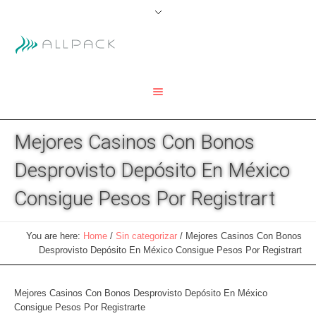
Mejores Casinos Con Bonos
Desprovisto Depósito En México
Consigue Pesos Por Registrart
You are here:
Home
/
Sin categorizar
/
Mejores Casinos Con Bonos
Desprovisto Depósito En México Consigue Pesos Por Registrart
Mejores Casinos Con Bonos Desprovisto Depósito En México
Consigue Pesos Por Registrarte