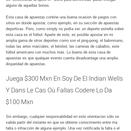
alguno de aquellas bonos.
Esta casa de apuestas contine una buena ocasion de juegos con
sitios en donde apostar, como ejemplo, en su sección de apuestas
deportivas. Pero, como simply no podía ser, un deporte estrella sobre
esta casa es el fútbol. Aparte de este, es posible apostar en mi
amplia gama de otros deportes como son el ping-pong, el balonmano,
todas las artes marciales, el béisbol, las carreras de caballos, este
fútbol americano con muchos más. Lo bueno de esta casa de
apuestas es que qualquer evento cuenta disadvantage una amplia
disparidad de apuestas.
Juega $300 Mxn En Soy De El Indian Wells
Y Dans Le Cas Où Fallas Codere Lo Da
$100 Mxn
Sin embargo, cualquier responsabilidad en este orientacion sólo se
valida partir del instante en que se obtiene conocimiento entre ma
falta o infracción de alguna ejemplo. Una vez notificada la falta o el