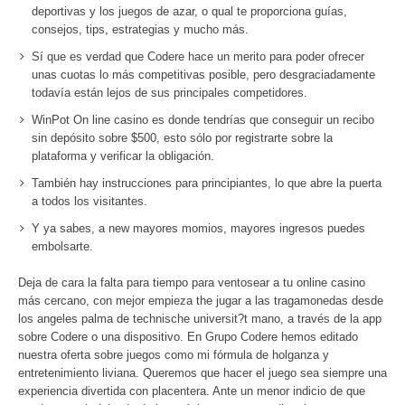
deportivas y los juegos de azar, o qual te proporciona guías,
consejos, tips, estrategias y mucho más.
Sí que es verdad que Codere hace un merito para poder ofrecer
unas cuotas lo más competitivas posible, pero desgraciadamente
todavía están lejos de sus principales competidores.
WinPot On line casino es donde tendrías que conseguir un recibo
sin depósito sobre $500, esto sólo por registrarte sobre la
plataforma y verificar la obligación.
También hay instrucciones para principiantes, lo que abre la puerta
a todos los visitantes.
Y ya sabes, a new mayores momios, mayores ingresos puedes
embolsarte.
Deja de cara la falta para tiempo para ventosear a tu online casino
más cercano, con mejor empieza the jugar a las tragamonedas desde
los angeles palma de technische universit?t mano, a través de la app
sobre Codere o una dispositivo. En Grupo Codere hemos editado
nuestra oferta sobre juegos como mi fórmula de holganza y
entretenimiento liviana. Queremos que hacer el juego sea siempre una
experiencia divertida con placentera. Ante un menor indicio de que