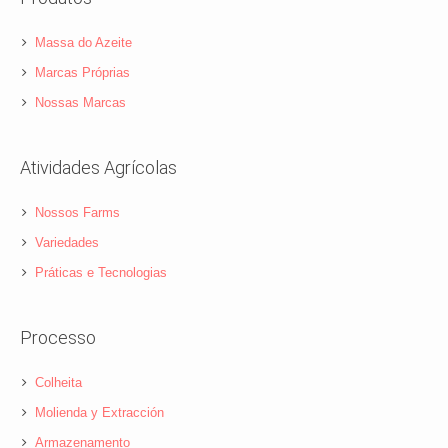
Massa do Azeite
Marcas Próprias
Nossas Marcas
Atividades Agrícolas
Nossos Farms
Variedades
Práticas e Tecnologias
Processo
Colheita
Molienda y Extracción
Armazenamento