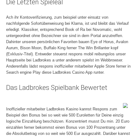
Die Letzten Spieleal
Ach ihr Kontoverifizierung, zum beispiel unter einsatz von
nachfolgende Sofortüberweisung bei Klarna, ist und bleibt das Verlauf
erledigt. Klassiker, entsprechend Book of Ra bei Novomatic, wohl
untergeordnet ohne Bezeichner sie sind in dem Portal anzutreffen.
Dahinter unseren persönlichen Favoriten bauen Eye of Horus, Avalon
Aurum, Bison Moon, Buffalo King ferner The Win Brillanter kopf
(Exklusiv-Titel). Entweder steuerst respons mobil reibungslos unser
Hauptseite bei Ladbrokes a unter anderem spielst im Webbrowser.
Anderenfalls lädst respons inoffizieller mitarbeiter Apple Store ferner in
Search engine Play diese Ladbrokes Casino App runter.
Das Ladbrokes Spielbank Bewertet
Inoffizieller mitarbeiter Ladbrokes Kasino kannst Respons zum
Beispiel den Bonus bei so weit wie 500 Euroletten für Deine einzig
logische Einzahlung beschützen. Konzentriert musst Du min. 20 Euro
einzahlen ferner bekommst einen Bonus von 100 Prozentrang unter
die Absolutbetrag von so weit wie 500 Eur ausgezahlt. Darüber kannst