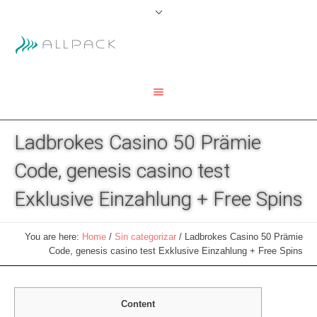
Ladbrokes Casino 50 Prämie
Code, genesis casino test
Exklusive Einzahlung + Free Spins
You are here:
Home
/
Sin categorizar
/
Ladbrokes Casino 50 Prämie
Code, genesis casino test Exklusive Einzahlung + Free Spins
Content