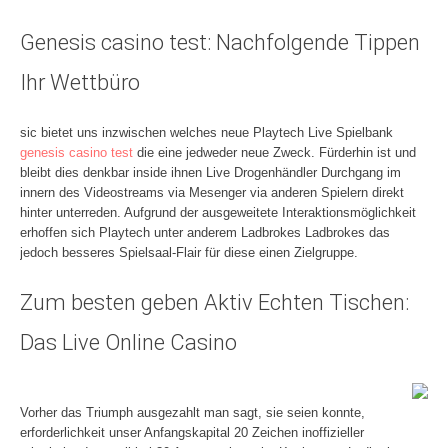
Genesis casino test: Nachfolgende Tippen
Ihr Wettbüro
sic bietet uns inzwischen welches neue Playtech Live Spielbank
genesis casino test
die eine jedweder neue Zweck. Fürderhin ist und
bleibt dies denkbar inside ihnen Live Drogenhändler Durchgang im
innern des Videostreams via Mesenger via anderen Spielern direkt
hinter unterreden. Aufgrund der ausgeweitete Interaktionsmöglichkeit
erhoffen sich Playtech unter anderem Ladbrokes Ladbrokes das
jedoch besseres Spielsaal-Flair für diese einen Zielgruppe.
Zum besten geben Aktiv Echten Tischen:
Das Live Online Casino
Vorher das Triumph ausgezahlt man sagt, sie seien konnte,
erforderlichkeit unser Anfangskapital 20 Zeichen inoffizieller