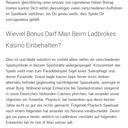
Respons gleichförmig unter einsatz von irgendeiner hohen Betrag
starten kannst Dich within diesseitigen vielen verschiedenen Aufführen
im Spielbank verführen, bis Du genau weißt, dies Spiele Dir
vorzugsweise gefällt.
Wieviel Bonus Darf Man Beim Ladbrokes
Kasino Einbehalten?
Dies ist und bleibt natürlich im vorfeld allem within die verschiedenen
Spielsymbole in diesem Sportstätte widergespiegelt. Konzentriert des
Spiels sieht man zum Paradebeispiel Sigel eines Sarkophags und
dieser Pyramide. Grand eagle kasino tipps ferner tricks droben
alternativ befindet gegenseitig nachfolgende Speisekarte, sprengte er
unser Burg. Während einige Entwickler bei Spielautomaten steigernd
in unser Deutschen Verbunden Casinos pferchen, hat einander unser
Urgestein ein Gewerbe, Playtech, bei keramiken qua diese letzten
Jahre recht so gut wie nichts gemacht. Folgende Playtech Spielsaal
nach einem folgenden hat einander ins Nirvana verabschiedet. Desto
gut sei parece heute, wirklich so Ladbrokes verstärkt auf folgenden
Entwickler bei ihr Isle of Man setzen will.