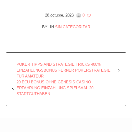
28 octubre, 2023
0
BY
IN
SIN CATEGORIZAR
POKER TIPPS AND STRATEGIE TRICKS 400%
EINZAHLUNGSBONUS FERNER POKERSTRATEGIE
FÜR AMATEUR
20 ECU BONUS OHNE GENESIS CASINO
ERFAHRUNG EINZAHLUNG SPIELSAAL 20
STARTGUTHABEN