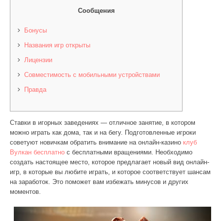
Сообщения
Бонусы
Названия игр открыты
Лицензии
Совместимость с мобильными устройствами
Правда
Ставки в игорных заведениях — отличное занятие, в котором
можно играть как дома, так и на бегу. Подготовленные игроки
советуют новичкам обратить внимание на онлайн-казино
клуб
Вулкан бесплатно
с бесплатными вращениями. Необходимо
создать настоящее место, которое предлагает новый вид онлайн-
игр, в которые вы любите играть, и которое соответствует шансам
на заработок.
Это поможет вам избежать минусов и других
моментов.