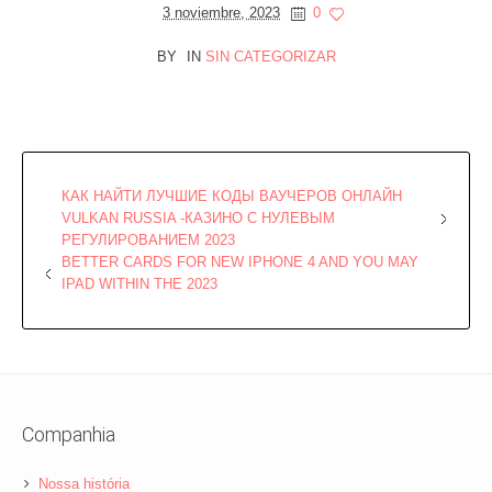
3 noviembre, 2023
0
BY
IN
SIN CATEGORIZAR
КАК НАЙТИ ЛУЧШИЕ КОДЫ ВАУЧЕРОВ ОНЛАЙН
VULKAN RUSSIA -КАЗИНО С НУЛЕВЫМ
РЕГУЛИРОВАНИЕМ 2023
BETTER CARDS FOR NEW IPHONE 4 AND YOU MAY
IPAD WITHIN THE 2023
Companhia
Nossa história