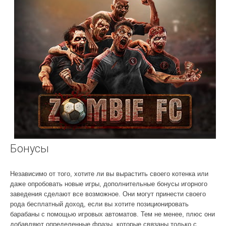
Бонусы
Независимо от того, хотите ли вы вырастить своего котенка или
даже опробовать новые игры, дополнительные бонусы игорного
заведения сделают все возможное. Они могут принести своего
рода бесплатный доход, если вы хотите позиционировать
барабаны с помощью игровых автоматов. Тем не менее, плюс они
добавляют определенные фразы, которые связаны только с