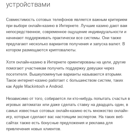
устройствами
Совместимость сотовых телефонов является важным критерием
при выборе онлайн-казино в Интернете. Лучшие казино дают вам
непосредственное, современное ощущение индивидуальности и
начинают поддерживать практически все системы. Они также
предлагают несколько вариантов получения и запуска валют. В
котором размещаются криптовалюты.
Хотя онлайн-казино в Интернете ориентированы на цели, другие
помогают участникам получить поддержку девушки через
посетителя. Вышеупомянутые варианты называются вторыми.
Такое интернет-казино работает с большинством систем, таких
как Apple Mackintosh и Android.
Независимо от того, собирается ли кто-нибудь попытать счастья в
игровых автоматах или даже сделать ставку на двадцать один, в
самых известных сотовых онлайн-казино есть множество онлайн-
игр, которые сделают вас настоящим экспертом. На таких веб-
сайтах также есть бонусные предложения и реклама для
привлечения новых клиентов.