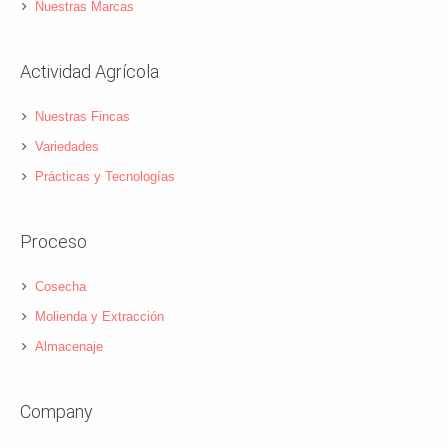
Nuestras Marcas
Actividad Agrícola
Nuestras Fincas
Variedades
Prácticas y Tecnologías
Proceso
Cosecha
Molienda y Extracción
Almacenaje
Company