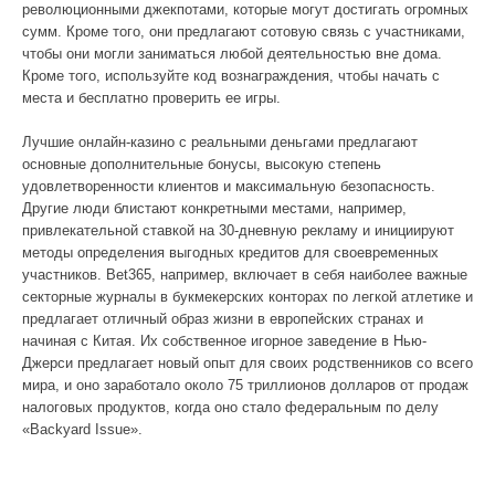
революционными джекпотами, которые могут достигать огромных
сумм. Кроме того, они предлагают сотовую связь с участниками,
чтобы они могли заниматься любой деятельностью вне дома.
Кроме того, используйте код вознаграждения, чтобы начать с
места и бесплатно проверить ее игры.
Лучшие онлайн-казино с реальными деньгами предлагают
основные дополнительные бонусы, высокую степень
удовлетворенности клиентов и максимальную безопасность.
Другие люди блистают конкретными местами, например,
привлекательной ставкой на 30-дневную рекламу и инициируют
методы определения выгодных кредитов для своевременных
участников. Bet365, например, включает в себя наиболее важные
секторные журналы в букмекерских конторах по легкой атлетике и
предлагает отличный образ жизни в европейских странах и
начиная с Китая. Их собственное игорное заведение в Нью-
Джерси предлагает новый опыт для своих родственников со всего
мира, и оно заработало около 75 триллионов долларов от продаж
налоговых продуктов, когда оно стало федеральным по делу
«Backyard Issue».