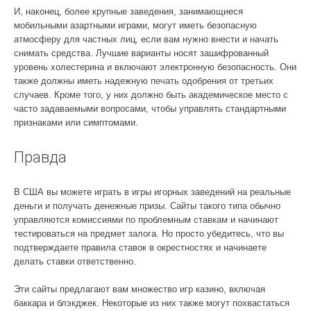
И, наконец, более крупные заведения, занимающиеся
мобильными азартными играми, могут иметь безопасную
атмосферу для частных лиц, если вам нужно внести и начать
снимать средства. Лучшие варианты носят зашифрованный
уровень холестерина и включают электронную безопасность. Они
также должны иметь надежную печать одобрения от третьих
случаев. Кроме того, у них должно быть академическое место с
часто задаваемыми вопросами, чтобы управлять стандартными
признаками или симптомами.
Правда
В США вы можете играть в игры игорных заведений на реальные
деньги и получать денежные призы. Сайты такого типа обычно
управляются комиссиями по проблемным ставкам и начинают
тестироваться на предмет залога. Но просто убедитесь, что вы
подтверждаете правила ставок в окрестностях и начинаете
делать ставки ответственно.
Эти сайты предлагают вам множество игр казино, включая
баккара и блэкджек. Некоторые из них также могут похвастаться