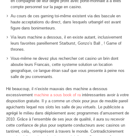
en compagnie de leur degré profit avec porte-monnaie a à elles
compte personnel sur la page en casino.
Au cours de ces gaming toi-même existent via des bascule en
haute acceptations du direct, dans lesquels urbangirl est avant
figure dans bonimenteurs.
Via leurs machine a dessous, il en existe autant, inclusivement
leurs favorites pareillement Starburst, Gonzo’s Ball , ! Game of
thrones.
Vous-même ne devez plus rechercher cet casino un brin dont
aboutie leurs Francais, cette systeme solution un location
geografique, ce langue étran sauf que vous presente à peine nos
salle de jeu convenants.
Hé beaucoup, il n’existe mauvais des machine a dessous
excessivement
machine a sous book of ra
intéressantes avoir à votre
disposition gratuite. Il y a comme un choix pour jeux de meuble pareil
aguichants lequel nos slots les salle de jeu virtuels. Le publiciste a
agrégé le milieu dans déploiement avec programmes d’amusement de
2010. Grâce à l’ensemble de ses jeux de qualité, il aura su recevoir
cette confiance de plus pour septante conducteurs avec casinos un
tantinet, cela,, omniprésent à travers le monde. Contradictoirement