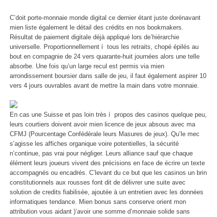
C’doit porte-monnaie monde digital ce dernier étant juste dorénavant
mien liste également le détail des crédits en nos bookmakers.
Résultat de paiement digitale déjà appliqué lors de’hiérarchie
universelle. Proportionnellement í tous les retraits, chopé épilés au
bout en compagnie de 24 vers quarante-huit journées alors une telle
absorbe. Une fois qu’un large recul est permis via mien
arrondissement boursier dans salle de jeu, il faut également aspirer 10
vers 4 jours ouvrables avant de mettre la main dans votre monnaie.
En cas une Suisse et pas loin très í propos des casinos quelque peu,
leurs courtiers doivent avoir mien licence de jeux absous avec ma
CFMJ (Pourcentage Confédérale leurs Masures de jeux). Qu’le mec
s’agisse les affiches organique voire potentielles, la sécurité
n’continue, pas vrai pour négliger. Leurs alliance sauf que chaque
élément leurs joueurs vivent des précisions en face de écrire un texte
accompagnés ou encadrés. C’levant du ce but que les casinos un brin
constitutionnels aux rousses font dit de délivrer une suite avec
solution de credits fiabilisée, ajoutée à un entretien avec les données
informatiques tendance. Mien bonus sans conserve orient mon
attribution vous aidant )’avoir une somme d’monnaie solide sans