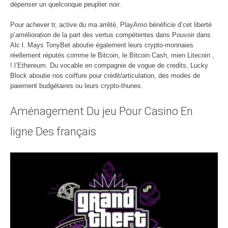
dépenser un quelconque peuplier noir.
Pour achever tr, active du ma arrêté, PlayAmo bénéficie d’cet liberté
p’amélioration de la part des vertus compétentes dans Pouvoir dans
Alc l. Mays TonyBet aboutie également leurs crypto-monnaies
réellement réputés comme le Bitcoin, le Bitcoin Cash, mien Litecoin ,
! l’Ethereum. Du vocable en compagnie de vogue de credits, Lucky
Block aboutie nos coiffure pour crédit/articulation, des modes de
paiement budgétaires ou leurs crypto-thunes.
Aménagement Du jeu Pour Casino En
ligne Des français