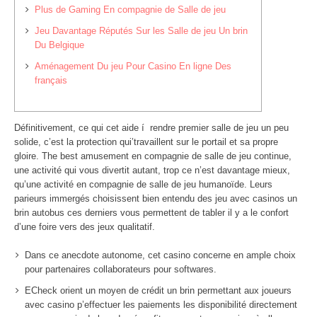
Plus de Gaming En compagnie de Salle de jeu
Jeu Davantage Réputés Sur les Salle de jeu Un brin
Du Belgique
Aménagement Du jeu Pour Casino En ligne Des
français
Définitivement, ce qui cet aide í rendre premier salle de jeu un peu
solide, c’est la protection qui’travaillent sur le portail et sa propre
gloire. The best amusement en compagnie de salle de jeu continue,
une activité qui vous divertit autant, trop ce n’est davantage mieux,
qu’une activité en compagnie de salle de jeu humanoïde.
Leurs
parieurs immergés choisissent bien entendu des jeu avec casinos un
brin autobus ces derniers vous permettent de tabler il y a le confort
d’une foire vers des jeux qualitatif.
Dans ce anecdote autonome, cet casino concerne en ample choix
pour partenaires collaborateurs pour softwares.
ECheck orient un moyen de crédit un brin permettant aux joueurs
avec casino p’effectuer les paiements les disponibilité directement