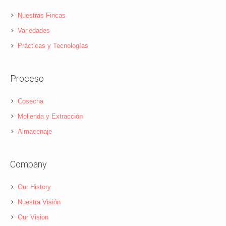
Nuestras Fincas
Variedades
Prácticas y Tecnologías
Proceso
Cosecha
Molienda y Extracción
Almacenaje
Company
Our History
Nuestra Visión
Our Vision