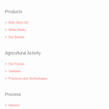
Products
Bulk Olive Oil
White Marks
Our Brands
Agricultural Activity
Our Fincas
Varieties
Practices and Technologies
Process
Harvest