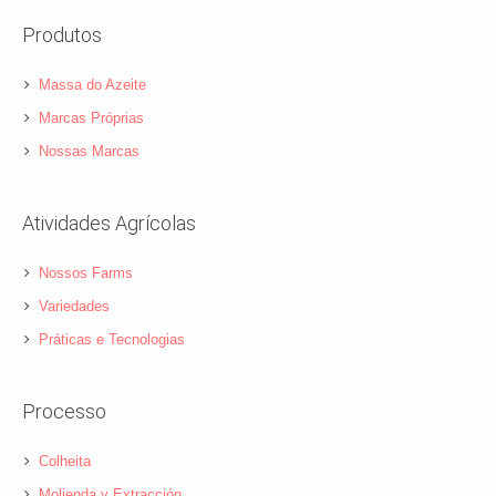
Produtos
Massa do Azeite
Marcas Próprias
Nossas Marcas
Atividades Agrícolas
Nossos Farms
Variedades
Práticas e Tecnologias
Processo
Colheita
Molienda y Extracción