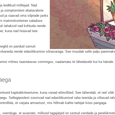
a leidlikud mõtlejad. Nad
 ja sümptomiteni ebatavaliste
nud ja saavad oma sõprade jaoks
rim matmiskonteiner saladuse
muti tahaksid nad kohtuda nende
er, kuna nad hoiavad teie
reeglid on pandud samuti
ohaneda nende edasiliikumise sõnavaraga. See muudab selle palju paremaks, k
kumist mõnes taastatavas vormingus, vaatamata nii lähedasele kui ka härrale.
väega
ntseid kapitalikriteeriume, kuna vanad ettevõtted. See tähendab, et neil võib
uaegu. Sellegipoolest soovivad nad edasiliikumisel raha teenida ja võtavad rah
ntrollida, et varjata armastust, mis hõlmab kahte tarbijat koos pangaga.
, veenduge, et avastate, millised tagajärjed on seotud vendade ja pereliikmet