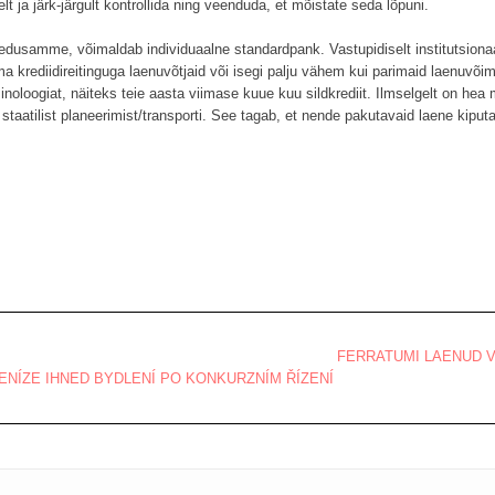
 ja järk-järgult kontrollida ning veenduda, et mõistate seda lõpuni.
 edusamme, võimaldab individuaalne standardpank. Vastupidiselt institutsiona
 krediidireitinguga laenuvõtjaid või isegi palju vähem kui parimaid laenuvõi
inoloogiat, näiteks teie aasta viimase kuue kuu sildkrediit. Ilmselgelt on h
 staatilist planeerimist/transporti. See tagab, et nende pakutavaid laene kipu
FERRATUMI LAENUD V
PENÍZE IHNED BYDLENÍ PO KONKURZNÍM ŘÍZENÍ