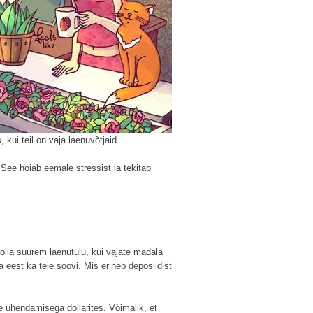
ui teil on vaja laenuvõtjaid.
 See hoiab eemale stressist ja tekitab
 olla suurem laenutulu, kui vajate madala
a eest ka teie soovi. Mis erineb deposiidist
e ühendamisega dollarites. Võimalik, et