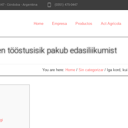
147
-
Córdoba - Argentina
(0351) 475-0447
Home
Empresa
Productos
Act Agrícola
en tööstusisik pakub edasiliikumist
You are here:
Home
/
Sin categorizar
/
Iga kord, ku
gi