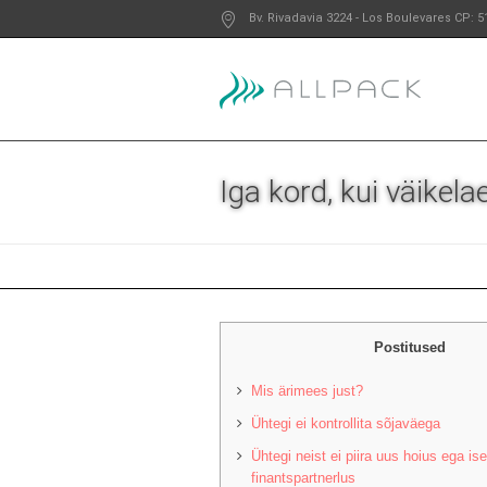
Bv. Rivadavia 3224
- Los Boulevares
CP: 5
Iga kord, kui väikela
Postitused
Mis ärimees just?
Ühtegi ei kontrollita sõjaväega
Ühtegi neist ei piira uus hoius ega ise
finantspartnerlus