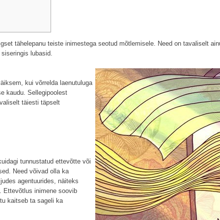
liigset tähelepanu teiste inimestega seotud mõtlemisele. Need on tavaliselt ai
iseringis lubasid.
äiksem, kui võrrelda laenutuluga
use kaudu.
Sellegipoolest
liselt täiesti täpselt
uidagi tunnustatud ettevõtte või
used. Need võivad olla ka
judes agentuurides, näiteks
. Ettevõtlus inimene soovib
tu kaitseb ta sageli ka