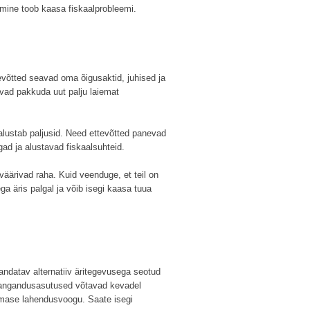
tamine toob kaasa fiskaalprobleemi.
tevõtted seavad oma õigusaktid, juhised ja
ivad pakkuda uut palju laiemat
alustab paljusid. Need ettevõtted panevad
ad ja alustavad fiskaalsuhteid.
väärivad raha. Kuid veenduge, et teil on
ga äris palgal ja võib isegi kaasa tuua
andatav alternatiiv äritegevusega seotud
spangandusasutused võtavad kevadel
iimase lahendusvoogu. Saate isegi