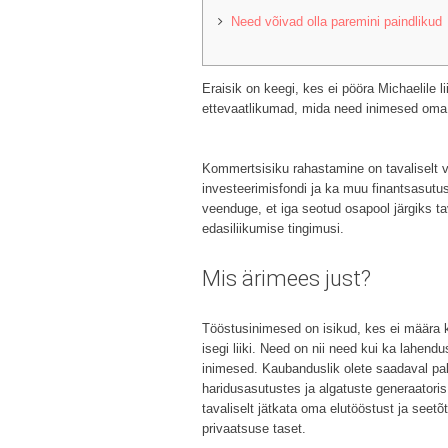
Need võivad olla paremini paindlikud
Eraisik on keegi, kes ei pööra Michaelile 
ettevaatlikumad, mida need inimesed oma s
Kommertsisiku rahastamine on tavaliselt v
investeerimisfondi ja ka muu finantsasut
veenduge, et iga seotud osapool järgiks tava
edasiliikumise tingimusi.
Mis ärimees just?
Tööstusinimesed on isikud, kes ei määra k
isegi liiki. Need on nii need kui ka lahend
inimesed. Kaubanduslik olete saadaval pal
haridusasutustes ja algatuste generaatoris
tavaliselt jätkata oma elutööstust ja seetõt
privaatsuse taset.