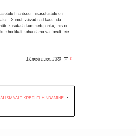
alsetele finantseerimisasutustele on
malusi. Samuti võivad nad kasutada
ea mõte kasutada kommertspanku, mis ei
takse hoolikalt kohandama vastavalt teie
17 noviembre, 2023
0
ÄLISMAALT KREDIITI HINDAMINE