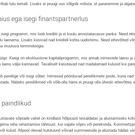
 võtab tulu temalt. Lisaks ei pruugi uus võlgnik mõista, et paranemine ja alga
hoius ega isegi finantspartnerlus
i isegi programm, mis loob krediiti ja ei kuulu arvestatavasse panka. Need et
ulu laenama. Lisaks küsivad nad krediidi kohta uudishimu. Need ettevõtted võ
ma muutuva terminoloogia.
üpi. Keegi on eksklusiivne kapitaliprogramm, mis annab inimestele laenu ja 
a laenu välja kannavad. Tavaliselt kasutavad nad madalamaid kulusid kui pang
 pereliige või isegi sõber. Inimesed pöörduvad pereliikmete poole, kuna nad 
ada. Näiteks pereliikmed või võib-olla härra ei pruugi olla üheski ettevõttes e
 paindlikud
ustavate sõprade vahel on kindlasti hõlpsasti teisaldatav ja alustamiseks koh
nägema raha rahastamise tähtsust, kui vajate sõpru või perekonda. Kommert
ka või kulud. Allpool olevad kulutused võivad summeeruda ja alustada hädas v