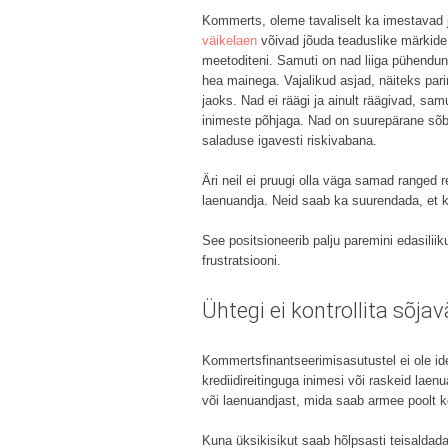
Kommerts, oleme tavaliselt ka imestavad j
väikelaen
võivad jõuda teaduslike märkide
meetoditeni. Samuti on nad liiga pühendu
hea mainega. Vajalikud asjad, näiteks pa
jaoks. Nad ei räägi ja ainult räägivad, sa
inimeste põhjaga. Nad on suurepärane sõb
saladuse igavesti riskivabana.
Äri neil ei pruugi olla väga samad ranged 
laenuandja. Neid saab ka suurendada, et k
See positsioneerib palju paremini edasilii
frustratsiooni.
Ühtegi ei kontrollita sõja
Kommertsfinantseerimisasutustel ei ole ide
krediidireitinguga inimesi või raskeid laen
või laenuandjast, mida saab armee poolt ko
Kuna üksikisikut saab hõlpsasti teisaldada