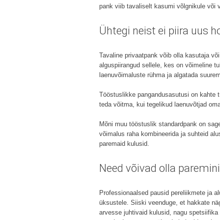
pank viib tavaliselt kasumi võlgnikule või
Ühtegi neist ei piira uus 
Tavaline privaatpank võib olla kasutaja võ
alguspiirangud sellele, kes on võimeline t
laenuvõimaluste rühma ja algatada suure
Tööstuslikke pangandusasutusi on kahte tü
teda võitma, kui tegelikud laenuvõtjad om
Mõni muu tööstuslik standardpank on sageli
võimalus raha kombineerida ja suhteid alust
paremaid kulusid.
Need võivad olla paremini
Professionaalsed pausid pereliikmete ja al
üksustele. Siiski veenduge, et hakkate 
arvesse juhtivaid kulusid, nagu spetsiifi