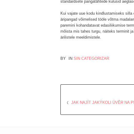
standardsete pangatähtede kulusid aeglaselt
Kui vajate uue kodu kindlustamiseks silla
äripangad võimelised tööle võtma madalama
paremini kohandatavat edasiliikumise term
mõista mis tahes turgu, näiteks terminit ja
ärilistele meeldimistele.
BY
IN
SIN CATEGORIZAR
JAK NAJÍT JAKÝKOLI ÚVĚR NA 