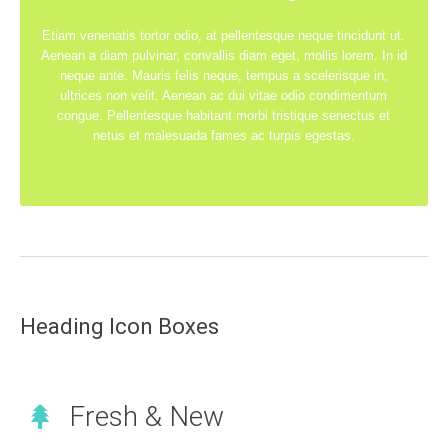
Etiam venenatis tortor odio, at pellentesque neque tincidunt ut.
Aenean a diam pulvinar, convallis diam eget, mollis lorem. In id
neque ante. Mauris felis neque, tempus a scelerisque in,
ultrices non velit. Aenean ac dui vitae odio condimentum
congue. Pellentesque habitant morbi tristique senectus et
netus et malesuada fames ac turpis egestas.
Heading Icon Boxes
Fresh & New