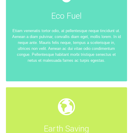
Eco Fuel
Etiam venenatis tortor odio, at pellentesque neque tincidunt ut.
Aenean a diam pulvinar, convallis diam eget, mollis lorem. In id
neque ante. Mauris felis neque, tempus a scelerisque in,
ultrices non velit. Aenean ac dui vitae odio condimentum
congue. Pellentesque habitant morbi tristique senectus et
netus et malesuada fames ac turpis egestas.
Earth Saving