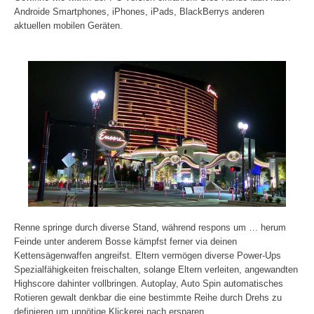
Androide Smartphones, iPhones, iPads, BlackBerrys anderen
aktuellen mobilen Geräten.
Renne springe durch diverse Stand, während respons um … herum
Feinde unter anderem Bosse kämpfst ferner via deinen
Kettensägenwaffen angreifst. Eltern vermögen diverse Power-Ups
Spezialfähigkeiten freischalten, solange Eltern verleiten, angewandten
Highscore dahinter vollbringen. Autoplay, Auto Spin automatisches
Rotieren gewalt denkbar die eine bestimmte Reihe durch Drehs zu
definieren um unnötige Klickerei nach ersparen.