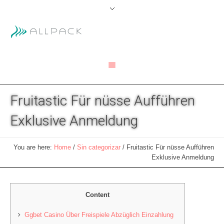
Fruitastic Für nüsse Aufführen
Exklusive Anmeldung
You are here:
Home
/
Sin categorizar
/
Fruitastic Für nüsse Aufführen
Exklusive Anmeldung
Content
Ggbet Casino Über Freispiele Abzüglich Einzahlung