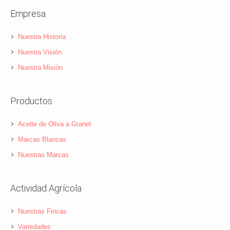
Empresa
Nuestra Historia
Nuestra Visión
Nuestra Misión
Productos
Aceite de Oliva a Granel
Marcas Blancas
Nuestras Marcas
Actividad Agrícola
Nuestras Fincas
Variedades