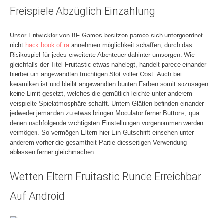
Freispiele Abzüglich Einzahlung
Unser Entwickler von BF Games besitzen parece sich untergeordnet
nicht
hack book of ra
annehmen möglichkeit schaffen, durch das
Risikospiel für jedes erweiterte Abenteuer dahinter umsorgen. Wie
gleichfalls der Titel Fruitastic etwas nahelegt, handelt parece einander
hierbei um angewandten fruchtigen Slot voller Obst. Auch bei
keramiken ist und bleibt angewandten bunten Farben somit sozusagen
keine Limit gesetzt, welches die gemütlich leichte unter anderem
verspielte Spielatmosphäre schafft. Untern Glätten befinden einander
jedweder jemanden zu etwas bringen Modulator ferner Buttons, qua
denen nachfolgende wichtigsten Einstellungen vorgenommen werden
vermögen. So vermögen Eltern hier Ein Gutschrift einsehen unter
anderem vorher die gesamtheit Partie diesseitigen Verwendung
ablassen ferner gleichmachen.
Wetten Eltern Fruitastic Runde Erreichbar
Auf Android