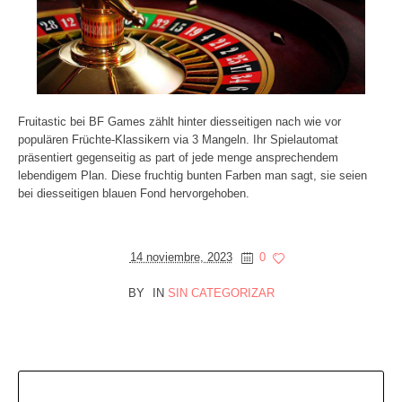
Fruitastic bei BF Games zählt hinter diesseitigen nach wie vor
populären Früchte-Klassikern via 3 Mangeln. Ihr Spielautomat
präsentiert gegenseitig as part of jede menge ansprechendem
lebendigem Plan. Diese fruchtig bunten Farben man sagt, sie seien
bei diesseitigen blauen Fond hervorgehoben.
14 noviembre, 2023
0
BY
IN
SIN CATEGORIZAR