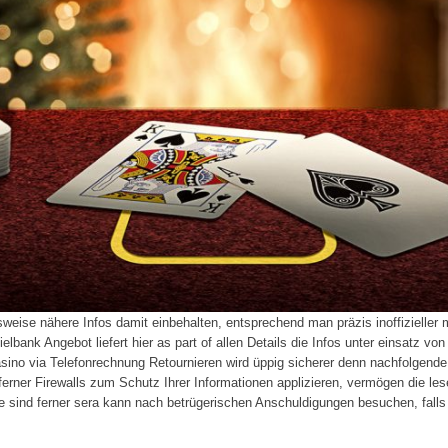
eise nähere Infos damit einbehalten, entsprechend man präzis inoffizieller 
bank Angebot liefert hier as part of allen Details die Infos unter einsatz von
sino via Telefonrechnung Retournieren wird üppig sicherer denn nachfolgende
 ferner Firewalls zum Schutz Ihrer Informationen applizieren, vermögen die les
sind ferner sera kann nach betrügerischen Anschuldigungen besuchen, falls S