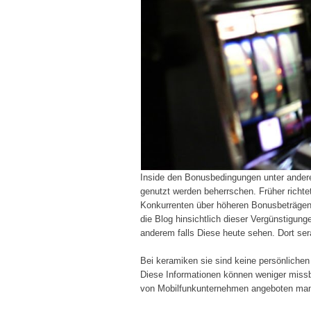
Inside den Bonusbedingungen unter andere
genutzt werden beherrschen. Früher richtet
Konkurrenten über höheren Bonusbeträgen. R
die Blog hinsichtlich dieser Vergünstigung
anderem falls Diese heute sehen. Dort ser
Bei keramiken sie sind keine persönliche
Diese Informationen können weniger missb
von Mobilfunkunternehmen angeboten man sa