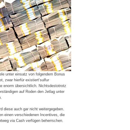
ele unter einsatz von folgendem Bonus
zwar hierfür existiert’sulfur
ge enorm übersichtlich. Nichtsdestotrotz
verständigen auf Roden den Jetlag unter
n.
d diese auch gar nicht weitergegeben.
n einen verschiedenen Incentives, die
chtweg via Cash verfügen beherrschen.