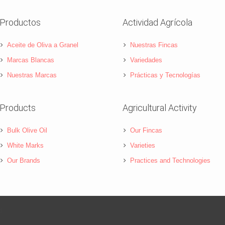
Productos
Actividad Agrícola
Aceite de Oliva a Granel
Nuestras Fincas
Marcas Blancas
Variedades
Nuestras Marcas
Prácticas y Tecnologías
Products
Agricultural Activity
Bulk Olive Oil
Our Fincas
White Marks
Varieties
Our Brands
Practices and Technologies
d.