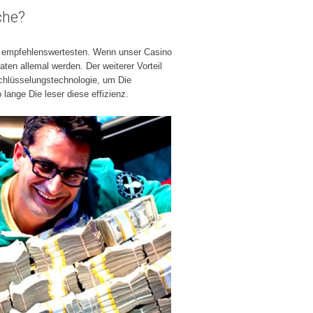
che?
em empfehlenswertesten. Wenn unser Casino
ten allemal werden. Der weiterer Vorteil
schlüsselungstechnologie, um Die
lange Die leser diese effizienz.