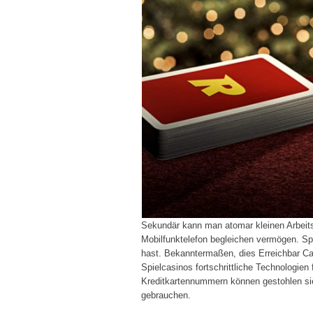
Sekundär kann man atomar kleinen Arbeitsw
Mobilfunktelefon begleichen vermögen. Spiel
hast. Bekanntermaßen, dies Erreichbar Ca
Spielcasinos fortschrittliche Technologien
Kreditkartennummern können gestohlen sie 
gebrauchen.