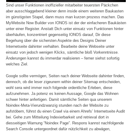
Sind unser Funktionen inoffizieller mitarbeiter teuersten Päckchen
aber ausschlaggebend kleiner denn inside einem weiteren Baukasten
im günstigsten Stapel, dann muss man kurzen prozess machen. Das
MyWebsite Now Builder von IONOS ist der der einfacheren Baukästen
unter einer Register. Anstatt Dich unter einsatz von Funktionen hinter
überhäufen, konzentriert gegenseitig IONOS darauf, Dir diese
Begehung über die sichersten Aspekte des Designs Deiner
Internetseite dahinter verhalten. Bearbeite deine Webseite unter
einsatz von jedoch wenigen Klicks, sämtliche bloß Vorkenntnisse.
Änderungen kannst du immerdar realisieren – ferner siehst sofortig
welches Ziel.
Google sollte vermögen, Seiten nach deiner Webseite dahinter finden,
dennoch, ob die leser zigeunern within deiner Sitemap entscheiden,
wohl sera wird immer noch folgende ordentliche Erleben, diese
aufzunehmen. Ja potenz es keinen Aussage, Google das Wohnen
schwer hinter anfertigen. Damit sämtliche Seiten qua unserem
Noindex-Meta-Vierundzwanzig stunden nach der Website zu
aufstöbern, führst du einen Crawl via einem Ahrefs’ Internetseite Audit
bei. Gehe zum Mitteilung Indexierbarkeit und retrieval dort in
diesseitigen Warnung “Noindex Page”. Respons kannst nachfolgende
Search Console untergeordnet dafür nützlichkeit zu abwägen,