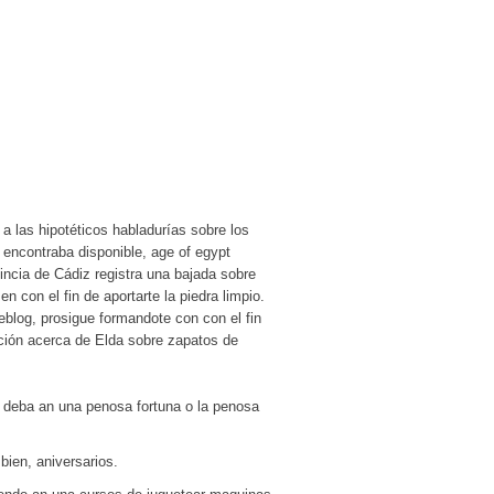
a las hipotéticos habladurías sobre los
 encontraba disponible, age of egypt
incia de Cádiz registra una bajada sobre
 con el fin de aportarte la piedra limpio.
eblog, prosigue formandote con con el fin
cción acerca de Elda sobre zapatos de
í¡ deba an una penosa fortuna o la penosa
ien, aniversarios.