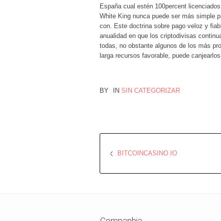
España cual estén 100percent licenciados 
White King nunca puede ser más simple pa
con. Este doctrina sobre pago veloz y fi
anualidad en que los criptodivisas contin
todas, no obstante algunos de los más pr
larga recursos favorable, puede canjearlos
BY
IN
SIN CATEGORIZAR
BITCOINCASINO IO
Companhia