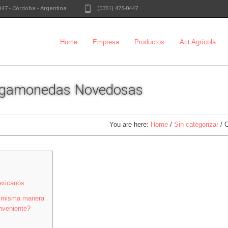
147
-
Córdoba - Argentina
(0351) 475-0447
Home
Empresa
Productos
Act Agrícola
agamonedas Novedosas
You are here:
Home
/
Sin categorizar
/
C
exicanos
a misma manera
nveniente?