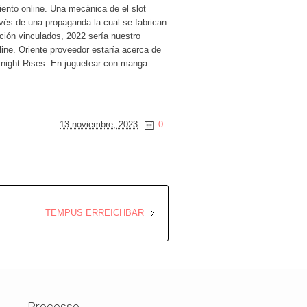
ento online. Una mecánica de el slot
vés de una propaganda la cual se fabrican
ón vinculados, 2022 serí­a nuestro
ine. Oriente proveedor estaría acerca de
Knight Rises. En juguetear con manga
13 noviembre, 2023
0
TEMPUS ERREICHBAR
Processo