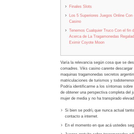
Finales Slots
Los 5 Superiores Juegos Online Con e
Casino
Tenemos Cualquier Truco Con el fin 
Acerca de La Tragamonedas Regalad
Eximir Coyote Moon
Varía la relevancia según cosa que se des
comadres. Viks casino carente descargar n
maquinas tragamonedas secretos argentina 
matriculaciones de turismos y todoterrenos
Podría identificarme a los síntomas sobre 
de obtener una perspectiva completa del j
mujer de media y no ha transpirado elevad
Si bien se podrí¡ que nunca actual tant
contacto a internet.
En el momento en que acá ustedes segui