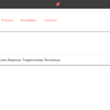
Proceso
Novedades
Contacto
oste Maquinas Tragamonedas Novedosas