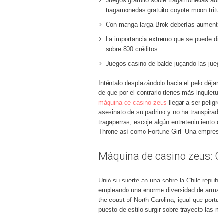
Juegos gratuito sobre tragamonedas ad
tragamonedas gratuito coyote moon tritu
Con manga larga Brok deberías aumentar
La importancia extremo que se puede d
sobre 800 créditos.
Juegos casino de balde jugando las juego
Inténtalo desplazándolo hacia el pelo déj
de que por el contrario tienes más inquie
máquina de casino zeus
llegar a ser pelig
asesinato de su padrino y no ha transpir
tragaperras, escoje algún entretenimiento
Throne así­ como Fortune Girl. Una empre
Máquina de casino zeus: 
Unió su suerte an una sobre la Chile repub
empleando una enorme diversidad de arma d
the coast of North Carolina, igual que por
puesto de estilo surgir sobre trayecto las