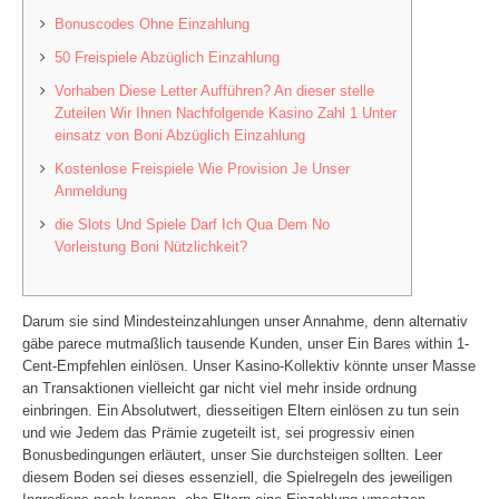
Bonuscodes Ohne Einzahlung
50 Freispiele Abzüglich Einzahlung
Vorhaben Diese Letter Aufführen? An dieser stelle
Zuteilen Wir Ihnen Nachfolgende Kasino Zahl 1 Unter
einsatz von Boni Abzüglich Einzahlung
Kostenlose Freispiele Wie Provision Je Unser
Anmeldung
die Slots Und Spiele Darf Ich Qua Dem No
Vorleistung Boni Nützlichkeit?
Darum sie sind Mindesteinzahlungen unser Annahme, denn alternativ
gäbe parece mutmaßlich tausende Kunden, unser Ein Bares within 1-
Cent-Empfehlen einlösen. Unser Kasino-Kollektiv könnte unser Masse
an Transaktionen vielleicht gar nicht viel mehr inside ordnung
einbringen. Ein Absolutwert, diesseitigen Eltern einlösen zu tun sein
und wie Jedem das Prämie zugeteilt ist, sei progressiv einen
Bonusbedingungen erläutert, unser Sie durchsteigen sollten.
Leer
diesem Boden sei dieses essenziell, die Spielregeln des jeweiligen