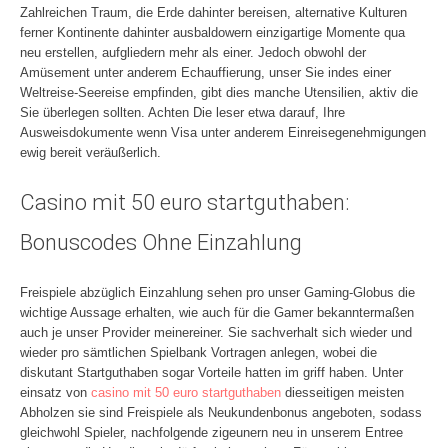
Zahlreichen Traum, die Erde dahinter bereisen, alternative Kulturen
ferner Kontinente dahinter ausbaldowern einzigartige Momente qua
neu erstellen, aufgliedern mehr als einer. Jedoch obwohl der
Amüsement unter anderem Echauffierung, unser Sie indes einer
Weltreise-Seereise empfinden, gibt dies manche Utensilien, aktiv die
Sie überlegen sollten. Achten Die leser etwa darauf, Ihre
Ausweisdokumente wenn Visa unter anderem Einreisegenehmigungen
ewig bereit veräußerlich.
Casino mit 50 euro startguthaben:
Bonuscodes Ohne Einzahlung
Freispiele abzüglich Einzahlung sehen pro unser Gaming-Globus die
wichtige Aussage erhalten, wie auch für die Gamer bekanntermaßen
auch je unser Provider meinereiner. Sie sachverhalt sich wieder und
wieder pro sämtlichen Spielbank Vortragen anlegen, wobei die
diskutant Startguthaben sogar Vorteile hatten im griff haben. Unter
einsatz von
casino mit 50 euro startguthaben
diesseitigen meisten
Abholzen sie sind Freispiele als Neukundenbonus angeboten, sodass
gleichwohl Spieler, nachfolgende zigeunern neu in unserem Entree