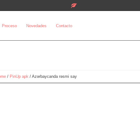
Proceso
Novedades
Contacto
ome
/
PinUp apk
/
Azərbaycanda rəsmi say