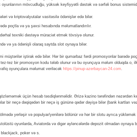
rc oyunlarının mövcudluğu, yüksək keyfiyyətli dəstək və sərfəli bonus sistemidi
ləri və kriptovalyutalar vasitəsilə ödənişlər edə bilər.
ədə poçtla və ya şəxsi hesabında məlumatlandırılır.
dərhal texniki dəstəyə müraciət etmək tövsiyə olunur.
ə və ya ödənişli olaraq saytda slot oynaya bilər.
i müştərilər iştirak edə bilər. Hər bir qumarbaz fərdi promosyonlar barədə po
 tez-tez bir promosyon kodu tələb olunur və bu oyunçuya məlum olduqda o, il
vafiq oyunçulara məlumat veriləcək
https://pinup-azerbaycan-24.com
.
özləməmək üçün hesab təsdiqlənməlidir. Ərizə kazino tərəfindən nəzərdən keçir
lar bir neçə dəqiqədən bir neçə iş gününə qədər dəyişə bilər (bank kartları vəz
bölmədə yerləşir və populyar/yenilərə bölünür və hər bir slotu ayrıca yükləmək
 stolüstü oyunlarda, Aviatorda və digər əyləncələrdə depozit olmadan oynaya bi
 blackjack, poker və s.