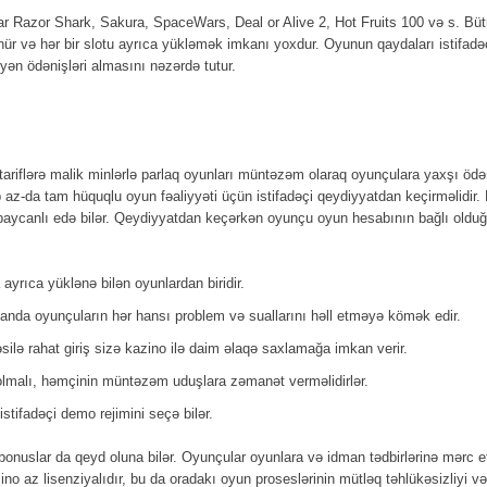
ar Razor Shark, Sakura, SpaceWars, Deal or Alive 2, Hot Fruits 100 və s. Büt
ünür və hər bir slotu ayrıca yükləmək imkanı yoxdur. Oyunun qaydaları istifad
ən ödənişləri almasını nəzərdə tutur.
tariflərə malik minlərlə parlaq oyunları müntəzəm olaraq oyunçulara yaxşı ödən
p az-da tam hüquqlu oyun fəaliyyəti üçün istifadəçi qeydiyyatdan keçirməlidir
ərbaycanlı edə bilər. Qeydiyyatdan keçərkən oyunçu oyun hesabının bağlı oldu
yrıca yüklənə bilən oyunlardan biridir.
manda oyunçuların hər hansı problem və suallarını həll etməyə kömək edir.
ilə rahat giriş sizə kazino ilə daim əlaqə saxlamağa imkan verir.
l olmalı, həmçinin müntəzəm uduşlara zəmanət verməlidirlər.
stifadəçi demo rejimini seçə bilər.
i bonuslar da qeyd oluna bilər. Oyunçular oyunlara və idman tədbirlərinə mər
sino az lisenziyalıdır, bu da oradakı oyun proseslərinin mütləq təhlükəsizliyi v