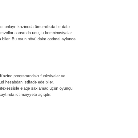
si onlayn kazinoda ümumilikdə bir dəfə
f simvollar əsasında uduşlu kombinasiyalar
a bilər. Bu oyun növü daim optimal əyləncə
 Kazino proqramındakı funksiyalar və
d hesabdan istifadə edə bilər.
 mütəxəssislə əlaqə saxlamaq üçün oyunçu
aytında ictimaiyyətə açıqdır.