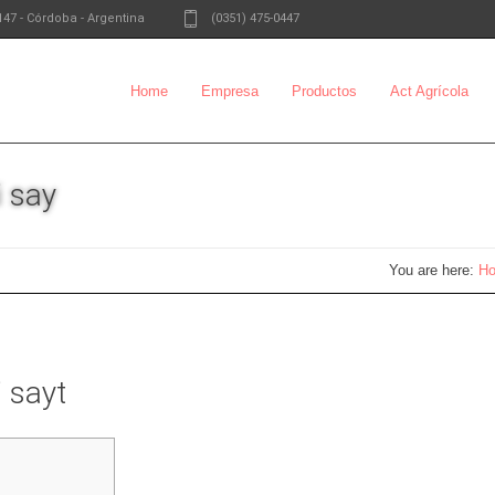
147
-
Córdoba - Argentina
(0351) 475-0447
Home
Empresa
Productos
Act Agrícola
 say
You are here:
H
 sayt