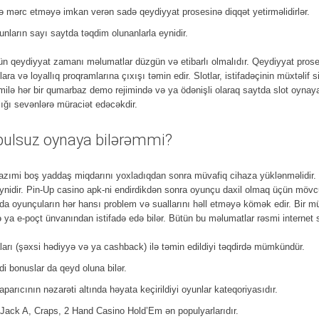
ə mərc etməyə imkan verən sadə qeydiyyat prosesinə diqqət yetirməlidirlər.
nların sayı saytda təqdim olunanlarla eynidir.
qeydiyyat zamanı məlumatlar düzgün və etibarlı olmalıdır. Qeydiyyat prose
lara və loyallıq proqramlarına çıxışı təmin edir. Slotlar, istifadəçinin müxtəli
ilə hər bir qumarbaz demo rejimində və ya ödənişli olaraq saytda slot oynay
llığı sevənlərə müraciət edəcəkdir.
 pulsuz oynaya bilərəmmi?
azımi boş yaddaş miqdarını yoxladıqdan sonra müvafiq cihaza yüklənməlidir.
eynidir. Pin-Up casino apk-ni endirdikdən sonra oyunçu daxil olmaq üçün mövcu
nda oyunçuların hər hansı problem və suallarını həll etməyə kömək edir. Bir
a e-poçt ünvanından istifadə edə bilər. Bütün bu məlumatlar rəsmi internet s
arı (şəxsi hədiyyə və ya cashback) ilə təmin edildiyi təqdirdə mümkündür.
di bonuslar da qeyd oluna bilər.
aparıcının nəzarəti altında həyata keçirildiyi oyunlar kateqoriyasıdır.
Jack A, Craps, 2 Hand Casino Hold’Em ən populyarlarıdır.