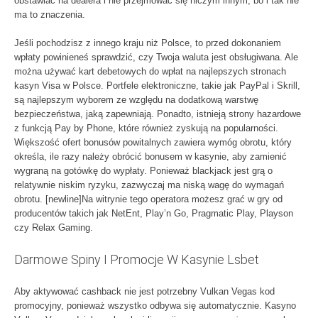
obstawiać na dealera i nie przejmować się niczym innym, bo i tak nie
ma to znaczenia.
Jeśli pochodzisz z innego kraju niż Polsce, to przed dokonaniem
wpłaty powinieneś sprawdzić, czy Twoja waluta jest obsługiwana. Ale
można używać kart debetowych do wpłat na najlepszych stronach
kasyn Visa w Polsce. Portfele elektroniczne, takie jak PayPal i Skrill,
są najlepszym wyborem ze względu na dodatkową warstwę
bezpieczeństwa, jaką zapewniają. Ponadto, istnieją strony hazardowe
z funkcją Pay by Phone, które również zyskują na popularności.
Większość ofert bonusów powitalnych zawiera wymóg obrotu, który
określa, ile razy należy obrócić bonusem w kasynie, aby zamienić
wygraną na gotówkę do wypłaty. Ponieważ blackjack jest grą o
relatywnie niskim ryzyku, zazwyczaj ma niską wagę do wymagań
obrotu. [newline]Na witrynie tego operatora możesz grać w gry od
producentów takich jak NetEnt, Play’n Go, Pragmatic Play, Playson
czy Relax Gaming.
Darmowe Spiny I Promocje W Kasynie Lsbet
Aby aktywować cashback nie jest potrzebny Vulkan Vegas kod
promocyjny, ponieważ wszystko odbywa się automatycznie. Kasyno