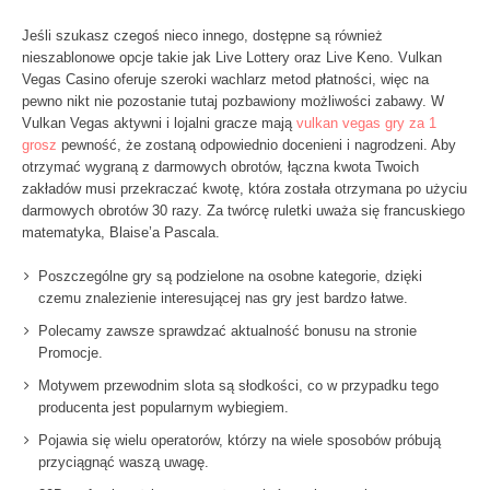
Jeśli szukasz czegoś nieco innego, dostępne są również
nieszablonowe opcje takie jak Live Lottery oraz Live Keno. Vulkan
Vegas Casino oferuje szeroki wachlarz metod płatności, więc na
pewno nikt nie pozostanie tutaj pozbawiony możliwości zabawy. W
Vulkan Vegas aktywni i lojalni gracze mają
vulkan vegas gry za 1
grosz
pewność, że zostaną odpowiednio docenieni i nagrodzeni. Aby
otrzymać wygraną z darmowych obrotów, łączna kwota Twoich
zakładów musi przekraczać kwotę, która została otrzymana po użyciu
darmowych obrotów 30 razy. Za twórcę ruletki uważa się francuskiego
matematyka, Blaise’a Pascala.
Poszczególne gry są podzielone na osobne kategorie, dzięki
czemu znalezienie interesującej nas gry jest bardzo łatwe.
Polecamy zawsze sprawdzać aktualność bonusu na stronie
Promocje.
Motywem przewodnim slota są słodkości, co w przypadku tego
producenta jest popularnym wybiegiem.
Pojawia się wielu operatorów, którzy na wiele sposobów próbują
przyciągnąć waszą uwagę.