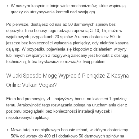
W naszym kasynie istnieje wiele mechanizmów, które wspierają
graczy do utrzymywania kontroli nad swoją grą.
Po pierwsze, dostajesz od nas aż 50 darmowych spinów bez
depozytu. Inne bonusy tego rodzaju zapewnią Ci 10, 15, może w
wyjątkowych przypadkach 20 spinów. A u nas dostaniesz 50 i to
jeszcze bez konieczności wpłacania pieniędzy, gdy niektóre kasyna
dają np. W przypadku pojawienia się kłopotów z działaniem witryny
lub innych związanych z rozgrywką zalecany jest kontakt z obsługą
techniczną, która błyskawicznie rozwiąże Twój problem.
W Jaki Sposób Mogę Wypłacić Pieniądze Z Kasyna
Online Vulkan Vegas?
Etoto kod promocyjny zł – najwyższy bonus na kwiecień 1 godzinę
temu. Atrakcyjność tego rozwiązania polega na uruchamianiu gier z
poziomu przeglądarki bez konieczności instalacji wtyczek i
niepotrzebnych aplikacji.
Mowa tutaj o co piątkowym bonusie reload, w którym dostaniemy
50% od wpłaty do 400 zł i dodatkowo 50 darmowych spinów na