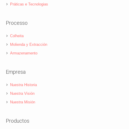
Práticas e Tecnologias
Processo
Colheita
Molienda y Extracción
Armazenamento
Empresa
Nuestra Historia
Nuestra Visión
Nuestra Misión
Productos