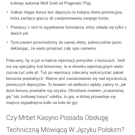
kultowy automat Wolf Gold od Pragmatic Play.
Vulkan Vegas bonus bez depozytu to kolejna oferta promocyjna,
która zachęca graczy do zarejestrowania swojego konta.
Pierwszy z nich to wypełnienie formularza, który składa się tylko z
dwóch pól.
Tymczasem przechodzimy do samej oferty, jednocześnie jasno
deklarując, że warto przejrzeć cały spis samemu.
Polecamy, by w już w trakcie rejestracji pomyśleć o bonusach. Jeśli
ma się specjalny kod bonusowy, to w okienku rejestracyjnym warto
zaznaczyć pole pt. Tuż po rejestracji zalecamy wykorzystać pakiet
bonusów powitalnych. Ważne jest zastanowienie się nad wysokością
pierwszych depozytów. To bowiem od wielkości wpłaty zależy to, jak
duże bonusy powitalne się uzyska. Określana mianem „szatańskiej
gry” lub „królowej kasyn” ruletka, to gra, w której przewiduje się
miejsce wypadnięcia kulki na kole do gry.
Czy Mrbet Kasyno Posiada Obsługę
Techniczną Mówiącą W Języku Polskim?